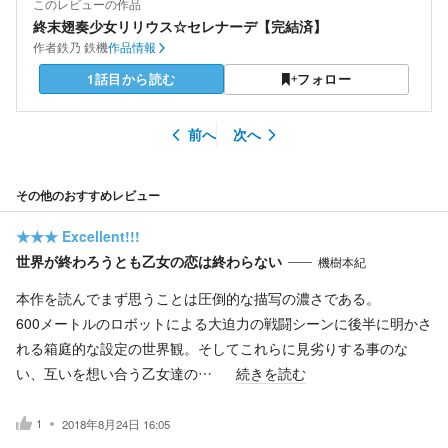
このレビューの作品
終末翅奏少女リリウス☆セレナーデ【完結済】
作者
鉄乃 鉄機
作品情報
1話目から読む
フォロー
前へ
次へ
その他のおすすめレビュー
★★★
Excellent!!!
世界が終わろうとも乙女の恋は終わらない
機樹本紀
本作を読んでまず思うことは圧倒的な描写の濃さである。
600メートルのロボットによる大迫力の戦闘シーンに後半に明かさ
れる箱庭的な設定の世界観。そしてこれらに見劣りする事のな
い、互いを想い合う乙女達の…
続きを読む
1
2018年8月24日 16:05