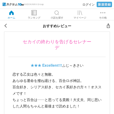
新規登録
ログイン
KADOKAWA Group
ホーム
ランキング
小説を探す
マイページ
その他
おすすめレビュー
セカイの終わりを告げるセレナー
デ
★★★
Excellent!!!
ふじ～きさい
恋する乙女は色々と無敵。
あらゆる運命を撥ね退ける、百合ロボ神話。
百合好き、シリアス好き、セカイ系好きの方々！オスス
メです！
ちょっと百合は……と思ってる貴殿！大丈夫、同じ思い
した人間もちゃんと最後まで読めました！