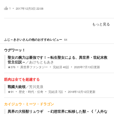
1
2017年12月3日 22:08
もっと見る
ふじ～きさい
さんの他のおすすめレビュー
64
ウグワーッ！
聖女の腕力は最強です！～転生聖女による、異世界・世紀末救
世主伝説～
／
あけちともあき
★
376
異世界ファンタジー
完結済
40
話
2020年7月13日
更新
筋肉は全てを超越する
戰國大統領
／
芳川見浪
★
91
歴史・時代・伝奇
完結済
7
話
2018年12月12日
更新
カイジュウ・ミーツ・ドラゴン
異界の大怪獣リュウギ －幻想世界に転移した獣－《「人外な