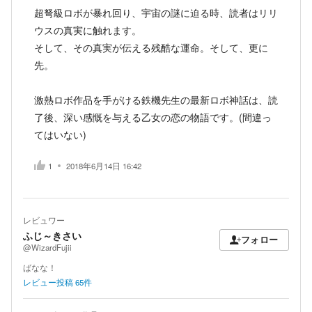
超弩級ロボが暴れ回り、宇宙の謎に迫る時、読者はリリ
ウスの真実に触れます。
そして、その真実が伝える残酷な運命。そして、更に
先。
激熱ロボ作品を手がける鉄機先生の最新ロボ神話は、読
了後、深い感慨を与える乙女の恋の物語です。(間違っ
てはいない)
1
2018年6月14日 16:42
レビュワー
ふじ～きさい
フォロー
@WizardFujii
ばなな！
レビュー投稿
65
件