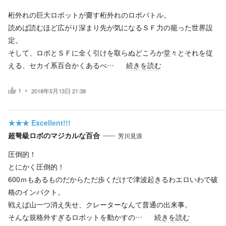
桁外れの巨大ロボットが齎す桁外れのロボバトル。
読めば読むほど広がり深まり先が気になるＳＦ力の籠った世界設
定。
そして、ロボとＳＦに全く引けを取らぬどころか堂々とそれを従
える、セカイ系百合かくあるべ…
続きを読む
1
2018年5月13日 21:38
★★★
Excellent!!!
超弩級ロボのマジカルな百合
芳川見浪
圧倒的！
とにかく圧倒的！
600ｍもあるものだからただ歩くだけで津波起きるわエロいわで破
格のインパクト。
戦えば山一つ消え失せ、クレーターなんて普通の出来事。
そんな規格外すぎるロボットを動かすの…
続きを読む