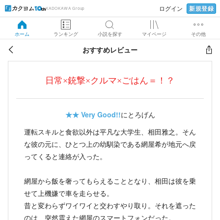
新規登録
ログイン
KADOKAWA Group
ホーム
ランキング
小説を探す
マイページ
その他
おすすめレビュー
日常×銃撃×クルマ×ごはん＝！？
★★
Very Good!!
にとろげん
運転スキルと食欲以外は平凡な大学生、相田雅之。そん
な彼の元に、ひとつ上の幼馴染である網屋希が地元へ戻
ってくると連絡が入った。
網屋から飯を奢ってもらえることとなり、相田は彼を乗
せて上機嫌で車を走らせる。
昔と変わらずワイワイと交わすやり取り。それを遮った
のは、突然震えた網屋のスマートフォンだった。