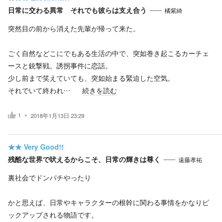
日常に交わる異常 それでも彼らは支え合う
橘紫綺
突然目の前から消えた先輩が帰って来た。
ごく自然などこにでもある生活の中で、突如巻き起こるカーチェ
ースと銃撃戦。誘拐事件に恋話。
少し前まで笑えていても、突如始まる緊迫した空気。
それでいて終われ…
続きを読む
1
2018年1月13日 23:29
★★
Very Good!!
残酷な世界で吠えるからこそ、日常の輝きは尊く
遠藤孝祐
裏社会でドンパチやったり
かと思えば、日常やキャラクターの根幹に関わる事情をかなりピ
ックアップされる物語です。