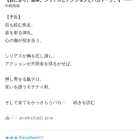
中村尚裕
【予告】
目も眩む疾走。
宙を射る弾丸。
心の傷が招き合う。
シリアスが胸を圧し潰し。
アクションが片田舎を揺るがせば。
押し寄せる飯テロ。
笑いを誘うモテナイ村。
そして全てをかっさらうバカ…
続きを読む
1
2019年3月28日 22:16
★★★
Excellent!!!