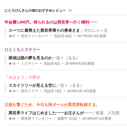
にとろげん
さんの他のおすすめレビュー
18
年会費3,000円。得られるのは異世界へ行く権利――
スーツに着替えた異世界帰りの勇者さま
／
犬のニャン太
★
47
現代ファンタジー
完結済
55
話
2017年9月19日
更新
ひとくちミステリー
探偵は誰の夢を見るのか
／
流々（るる）
★
14
ミステリー
完結済
6
話
2018年8月26日
更新
「おはよう」の幸せ
スカイツリーが見える空に
／
流々（るる）
★
18
現代ドラマ
完結済
14
話
2018年3月14日
更新
父娘を繋ぐため、今日も段ボールが異世界転移する。
異世界ライフはじめました――お父さんが……
／
世楽 八九郎
★
40
異世界ファンタジー
連載中
121
話
2019年8月12日
更新