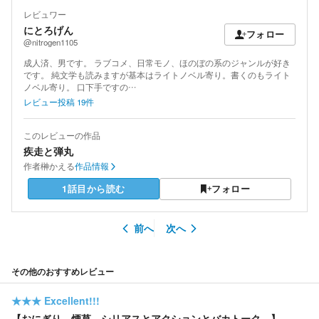
レビュワー
にとろげん
フォロー
@nitrogen1105
成人済、男です。 ラブコメ、日常モノ、ほのぼの系のジャンルが好き
です。 純文学も読みますが基本はライトノベル寄り。書くのもライト
ノベル寄り。 口下手ですの…
レビュー投稿
19
件
このレビューの作品
疾走と弾丸
作者
榊かえる
作品情報
1話目から読む
フォロー
前へ
次へ
その他のおすすめレビュー
★★★
Excellent!!!
【おにぎり。煙草。シリアスとアクションとバカトーク。】