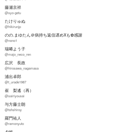
藤瀬京祥
@syo-getu
たけりゅぬ
@hikirunjp
のの.まゆたん＠病持ち返信遅めXも✿感謝
@nono1
瑞唏よう子
@majo_neco_ren
広沢 長政
@hirosawa_nagamasa
浦出卓郎
@t_urade1987
崔 梨遙（再）
@sairiyousai
与方藤士朗
@tohshiroy
羅門祐人
@ramonyuto
夕姫