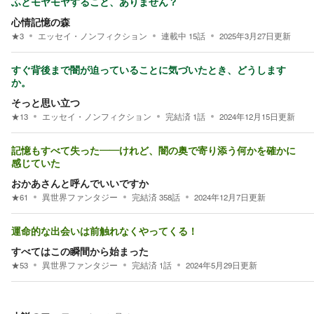
ふとモヤモヤすること、ありません？
心情記憶の森
★
3
エッセイ・ノンフィクション
連載中
15
話
2025年3月27日
更新
すぐ背後まで闇が迫っていることに気づいたとき、どうします
か。
そっと思い立つ
★
13
エッセイ・ノンフィクション
完結済
1
話
2024年12月15日
更新
記憶もすべて失った――けれど、闇の奥で寄り添う何かを確かに
感じていた
おかあさんと呼んでいいですか
★
61
異世界ファンタジー
完結済
358
話
2024年12月7日
更新
運命的な出会いは前触れなくやってくる！
すべてはこの瞬間から始まった
★
53
異世界ファンタジー
完結済
1
話
2024年5月29日
更新