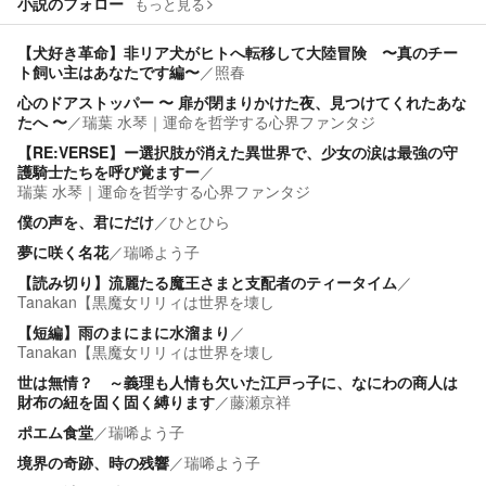
小説のフォロー
もっと見る
【犬好き革命】非リア犬がヒトへ転移して大陸冒険 〜真のチー
ト飼い主はあなたです編〜
／
照春
心のドアストッパー 〜 扉が閉まりかけた夜、見つけてくれたあな
たへ 〜
／
瑞葉 水琴｜運命を哲学する心界ファンタジ
【RE:VERSE】ー選択肢が消えた異世界で、少女の涙は最強の守
護騎士たちを呼び覚ますー
／
瑞葉 水琴｜運命を哲学する心界ファンタジ
僕の声を、君にだけ
／
ひとひら
夢に咲く名花
／
瑞唏よう子
【読み切り】流麗たる魔王さまと支配者のティータイム
／
Tanakan【黒魔女リリィは世界を壊し
【短編】雨のまにまに水溜まり
／
Tanakan【黒魔女リリィは世界を壊し
世は無情？ ～義理も人情も欠いた江戸っ子に、なにわの商人は
財布の紐を固く固く縛ります
／
藤瀬京祥
ポエム食堂
／
瑞唏よう子
境界の奇跡、時の残響
／
瑞唏よう子