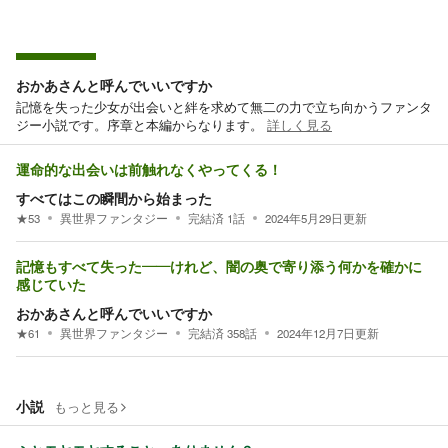
おかあさんと呼んでいいですか
記憶を失った少女が出会いと絆を求めて無二の力で立ち向かうファンタ
ジー小説です。序章と本編からなります。
詳しく見る
運命的な出会いは前触れなくやってくる！
すべてはこの瞬間から始まった
★
53
異世界ファンタジー
完結済
1
話
2024年5月29日
更新
記憶もすべて失った――けれど、闇の奥で寄り添う何かを確かに
感じていた
おかあさんと呼んでいいですか
★
61
異世界ファンタジー
完結済
358
話
2024年12月7日
更新
小説
もっと見る