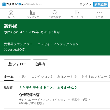
新規登録
ログイン
KADOKAWA Group
ホーム
ランキング
小説を探す
マイページ
その他
碧科縁
@yosuga1047
2024年3月23日
に登録
異世界ファンタジー
エッセイ・ノンフィクション
yosuga1047t
フォロー
共有
ホーム
小説
4
コレクション
2
近況ノート
16
おすすめレビュー
1
最新作
ふとモヤモヤすること、ありません？
心情記憶の森
★
3
エッセイ・ノンフィクション
連載中
15
話
2025年3月27日
更新