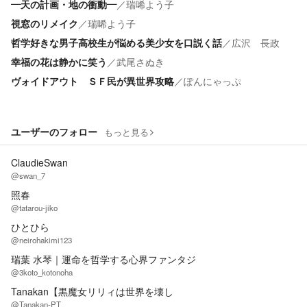
―天の計画・地の衝動―
／
瑞唏よう子
視窓のリメイク
／
瑞唏よう子
哲学好きな男子高校生が悩める美少女を口説く話
／
広沢 長政
幸福の花は静かに笑う
／
武尾さぬき
ヴォイドアウト ＳＦ民が異世界攻略
／
ぽんにゃっぷ
ユーザーのフォロー
もっと見る
ClaudieSwan
@swan_7
照春
@tatarou-jiko
ひとひら
@neirohakimi123
瑞葉 水琴｜運命を哲学する心界ファンタジ
@3koto_kotonoha
Tanakan【黒魔女リリィは世界を壊し
@Tanakan-PT