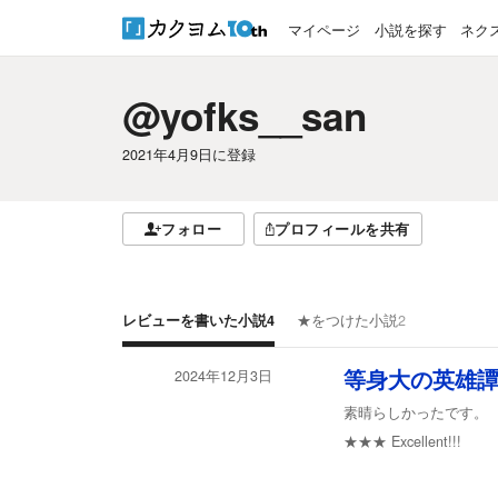
マイページ
小説を探す
ネク
@yofks__san
2021年4月9日
に登録
フォロー
プロフィールを共有
レビューを書いた小説
4
★をつけた小説
2
2024年12月3日
等身大の英雄
素晴らしかったです。
★★★
Excellent!!!