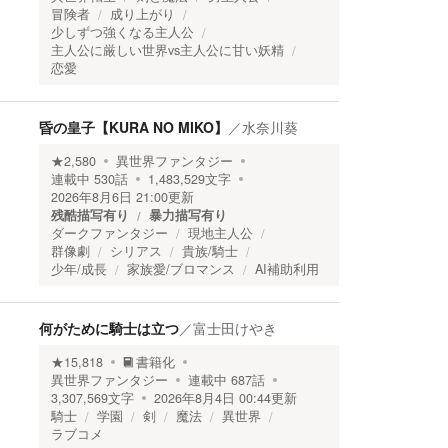
冒険者
成り上がり
少しずつ強くなる主人公
主人公に厳しい世界vs主人公に甘い妖精
恋愛
昏の皇子【KURA NO MIKO】
／
水奈川葵
★
2,580
異世界ファンタジー
連載中
530
話
1,483,529
文字
2026年8月6日 21:00
更新
残酷描写有り
暴力描写有り
ダークファンタジー
現地主人公
群像劇
シリアス
貴族/騎士
少年/成長
家族愛/ブロマンス
AI補助利用
何がために騎士は立つ
／
富士田けやき
★
15,818
書籍化
異世界ファンタジー
連載中
687
話
3,307,569
文字
2026年8月4日 00:44
更新
騎士
学園
剣
魔法
異世界
ラブコメ