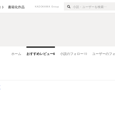
スト
書籍化作品
KADOKAWA Group
ホーム
おすすめレビュー
6
小説のフォロー
19
ユーザーのフ
譚