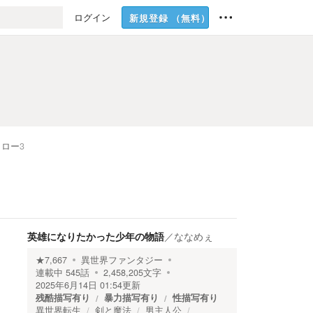
ログイン
新規登録
（無料）
ォロー
3
英雄になりたかった少年の物語
／
ななめぇ
★
7,667
異世界ファンタジー
連載中
545
話
2,458,205
文字
2025年6月14日 01:54
更新
残酷描写有り
暴力描写有り
性描写有り
異世界転生
剣と魔法
男主人公