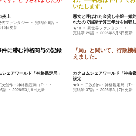
ルです。どうされましたか
わ。──利息はトイチでお
いたします。
市炎上
悪女と呼ばれた金貸し令嬢―婚
れたので国家予算三年分を回収
現代ファンタジー
完結済
9
話
7月5日
更新
★
10
異世界ファンタジー
完結済
29
話
2026年5月5日
更新
事件に潜む神格関与の記録
『局』と聞いて、行政機
えました。
ムシェアワールド「神格鑑定局」
カクヨムシェアワールド「神格
設定
二次創作：
神格鑑定局（TBD）
★
0
二次創作：
神格鑑定局（TBD）
26
話
2026年3月9日
更新
完結済
37
話
2026年3月7日
更新