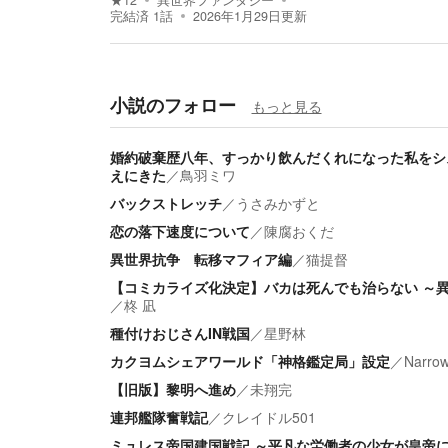
★
12
異世界ファンタジー
完結済
1
話
2026年1月29日
更新
小説のフォロー
もっと見る
婚約破棄歴八年、すっかり飲んだくれになった私をシ
えにきた
／
鳥羽ミワ
バックストレッチ
／
うさみかずと
恋の落下速度について
／
陳腐おくだ
異世界抗争 転移マフィア編
／
猫提督
【コミカライズ化決定】バカは死んでも治らない ～異
／
柊 凪
種付けおじさんIN戦国
／
星野林
カクヨムシェアワールド「神格鑑定局」設定
／
Narr
【旧版】黎明へ進め
／
未翔完
連邦艦隊奮戦記
／
クレイドル501
ミュレス帝国建国戦記 ～平凡な労働者の少女が皇帝