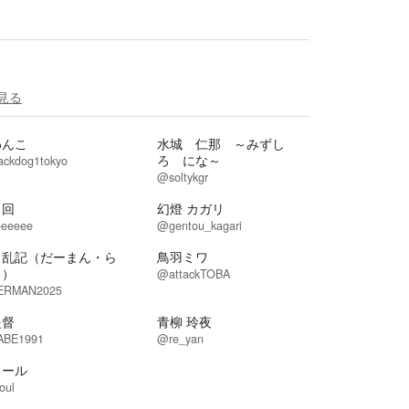
見る
わんこ
水城 仁那 ～みずし
ろ にな～
ackdog1tokyo
@soltykgr
口回
幻燈 カガリ
eeeee
@gentou_kagari
男乱記（だーまん・ら
鳥羽ミワ
き）
@attackTOBA
RMAN2025
提督
青柳 玲夜
BE1991
@re_yan
ロール
oul