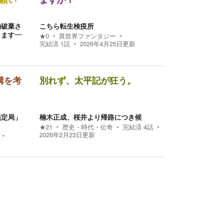
願い
ますか？
約破棄さ
こちら転生検疫所
します―
★
0
異世界ファンタジー
完結済
1
話
2026年4月25日
更新
構を考
別れず、太平記が狂う。
鑑定局」
楠木正成、桜井より帰路につき候
★
21
歴史・時代・伝奇
完結済
4
話
2026年2月23日
更新