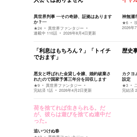
人公ではありません
イヤ
異世界判事 ―その奇跡、証拠はあります
神無瀬
か？―
★
6
2026年
★
24
異世界ファンタジー
連載中
110
話
2026年8月4日
更新
「利息はもちろん？」「トイチ
歴史
でおます」
悪女と呼ばれた金貸し令嬢、婚約破棄さ
カクヨ
れたので国家予算三年分を回収します
設定
★
9
異世界ファンタジー
★
3
完結済
1
話
2026年4月2日
更新
完結済
荷を捨てれば生きられる。だ
が、彼らは遊びを捨てぬ連中だ
った。
追いつけぬ春