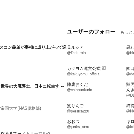
ユーザーのフォロー
もっと
スコン義弟が宰相に成り上がって迎
見ルシア
黒
@Disturbia
@bl
カクヨム運営公式
園
@kakuyomu_official
@de
陳腐おくだ
黙
世界の大魔導士、日本に転生す ～
ん
@chinpuokuda
@DE
蜜りんご
猫
ow帝国大学(NAS規格部)
@persica220
@NA
おおつ
キ
@jurika_otsu
@kil
になるまで～
／
トリーマルク