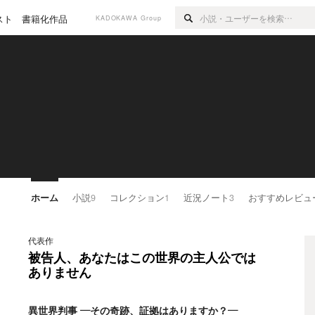
スト
書籍化作品
KADOKAWA Group
ホーム
小説
9
コレクション
1
近況ノート
3
おすすめレビュ
代表作
被告人、あなたはこの世界の主人公では
ありません
異世界判事 ―その奇跡、証拠はありますか？―