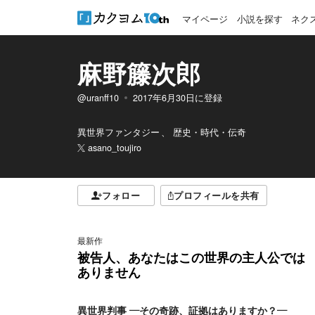
マイページ
小説を探す
ネク
麻野籐次郎
@uranff10
2017年6月30日
に登録
異世界ファンタジー
歴史・時代・伝奇
asano_toujiro
フォロー
プロフィールを共有
最新作
被告人、あなたはこの世界の主人公では
ありません
異世界判事 ―その奇跡、証拠はありますか？―