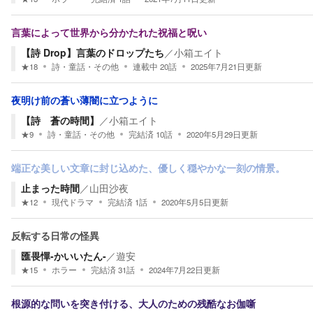
言葉によって世界から分かたれた祝福と呪い
【詩 Drop】言葉のドロップたち
／
小箱エイト
★
18
詩・童話・その他
連載中
20
話
2025年7月21日
更新
夜明け前の蒼い薄闇に立つように
【詩 蒼の時間】
／
小箱エイト
★
9
詩・童話・その他
完結済
10
話
2020年5月29日
更新
端正な美しい文章に封じ込めた、優しく穏やかな一刻の情景。
止まった時間
／
山田沙夜
★
12
現代ドラマ
完結済
1
話
2020年5月5日
更新
反転する日常の怪異
匯畏憚-かいいたん-
／
遊安
★
15
ホラー
完結済
31
話
2024年7月22日
更新
根源的な問いを突き付ける、大人のための残酷なお伽噺