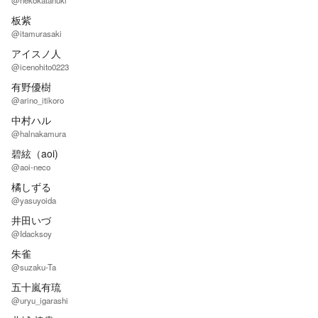
@nekokatanuki
板紫
@itamurasaki
アイスノ人
@icenohito0223
有野優樹
@arino_itikoro
中村ハル
@halnakamura
碧絃（aoi)
@aoi-neco
橘しずる
@yasuyoida
井田いづ
@Idacksoy
朱雀
@suzaku-Ta
五十嵐有琉
@uryu_igarashi