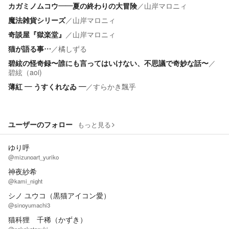
カガミノムコウ――夏の終わりの大冒険
／
山岸マロニィ
魔法雑貨シリーズ
／
山岸マロニィ
奇談屋『獄楽堂』
／
山岸マロニィ
猫が語る事…
／
橘しずる
碧絃の怪奇録〜誰にも言ってはいけない、不思議で奇妙な話〜
／
碧絃（aoi)
薄紅 ― うすくれなゐ ―
／
すらかき飄乎
ユーザーのフォロー
もっと見る
ゆり呼
@mizunoart_yuriko
神夜紗希
@kami_night
シノ ユウコ（黒猫アイコン愛）
@sinoyumachi3
猫科狸 千稀（かずき）