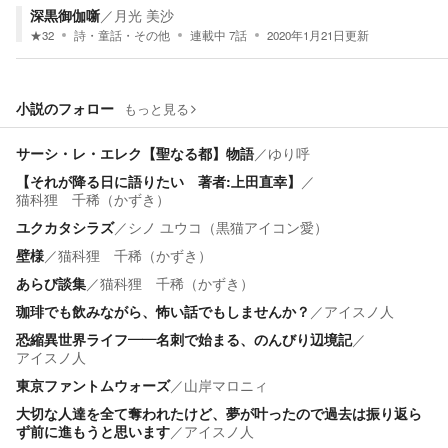
深黒御伽噺
／
月光 美沙
★
32
詩・童話・その他
連載中
7
話
2020年1月21日
更新
小説のフォロー
もっと見る
サーシ・レ・エレク【聖なる都】物語
／
ゆり呼
【それが降る日に語りたい 著者:上田直幸】
／
猫科狸 千稀（かずき）
ユクカタシラズ
／
シノ ユウコ（黒猫アイコン愛）
壁様
／
猫科狸 千稀（かずき）
あらび談集
／
猫科狸 千稀（かずき）
珈琲でも飲みながら、怖い話でもしませんか？
／
アイスノ人
恐縮異世界ライフ――名刺で始まる、のんびり辺境記
／
アイスノ人
東京ファントムウォーズ
／
山岸マロニィ
大切な人達を全て奪われたけど、夢が叶ったので過去は振り返ら
ず前に進もうと思います
／
アイスノ人