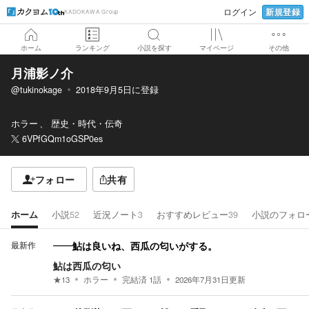
新規登録
ログイン
KADOKAWA Group
ホーム
ランキング
小説を探す
マイページ
その他
月浦影ノ介
@tukinokage
2018年9月5日
に登録
ホラー
歴史・時代・伝奇
6VPfGQm1oGSP0es
フォロー
共有
ホーム
小説
52
近況ノート
3
おすすめレビュー
39
小説のフォロ
最新作
――鮎は良いね、西瓜の匂いがする。
鮎は西瓜の匂い
★
13
ホラー
完結済
1
話
2026年7月31日
更新