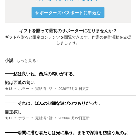
サポーターズパスポートに申込む
ギフトを贈って最初のサポーターになりませんか？
ギフトを贈ると限定コンテンツを閲覧できます。作家の創作活動を支援
しましょう。
小説
もっと見る
――鮎は良いね、西瓜の匂いがする。
鮎は西瓜の匂い
★
13
ホラー
完結済
1
話
2026年7月31日
更新
―――それは、ほんの些細な遊びのつもりだった。
目玉探し
★
17
ホラー
完結済
1
話
2026年3月22日
更新
―――暗闇に潜む者たちは光に集う。まるで深海を彷徨う魚のよ