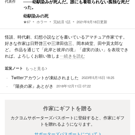
代表作
───幼馴染みが死んだ。誰にも看取られない孤独な死だ
った。
幼馴染みの死
★
67
ホラー
完結済
1
話
2021年9月18日
更新
怪談、時代劇、幻想小説などを書いているアマチュア作家です。
好きな作家は日野啓三や三津田信三、岡本綺堂、田中貢太郎な
ど。 作品を通じて「此岸と彼岸の境」「虚実の淡い」を表現でき
れば。よろしくお願い致しま
…続きを読む
近況ノート
もっと見る
Twitterアカウントが凍結されました
2023年5月15日 18:25
『陽炎の家』あとがき
2018年12月11日 07:22
作家にギフトを贈る
カクヨムサポーターズパスポートに登録すると、作家にギフ
トを贈れるようになります。
サポーターズパスポートについて