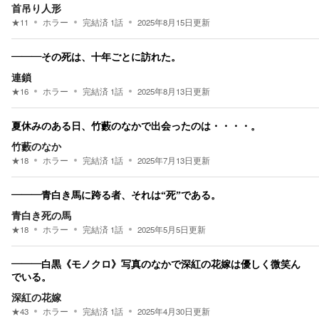
首吊り人形
★
11
ホラー
完結済
1
話
2025年8月15日
更新
―――その死は、十年ごとに訪れた。
連鎖
★
16
ホラー
完結済
1
話
2025年8月13日
更新
夏休みのある日、竹藪のなかで出会ったのは・・・・。
竹藪のなか
★
18
ホラー
完結済
1
話
2025年7月13日
更新
―――青白き馬に跨る者、それは“死”である。
青白き死の馬
★
18
ホラー
完結済
1
話
2025年5月5日
更新
―――白黒《モノクロ》写真のなかで深紅の花嫁は優しく微笑ん
でいる。
深紅の花嫁
★
43
ホラー
完結済
1
話
2025年4月30日
更新