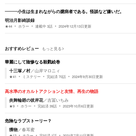
―――小生は生まれながらの臆病者である。怪談など嫌いだ。
明治月影綺談録
★
44
ホラー
連載中
3
話
2024年12月13日
更新
おすすめレビュー
もっと見る
華麗にして陰惨なる殺戮絵巻
十三塚ノ村
／
山岸マロニィ
★
41
ミステリー
完結済
70
話
2024年9月30日
更新
高水準のオカルトアクションと友情、再生の物語
炎舞輪廻の彼岸花
／
吉冨いちみ
★
9
ホラー
完結済
39
話
2023年10月6日
更新
危険なラブストーリー？
獲物
／
春耳蜜
★
13
ホラー
完結済
1
話
2021年7月11日
更新