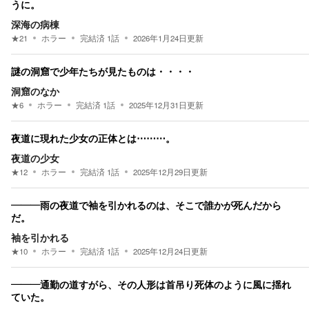
うに。
深海の病棟
★
21
ホラー
完結済
1
話
2026年1月24日
更新
謎の洞窟で少年たちが見たものは・・・・
洞窟のなか
★
6
ホラー
完結済
1
話
2025年12月31日
更新
夜道に現れた少女の正体とは⋯⋯⋯。
夜道の少女
★
12
ホラー
完結済
1
話
2025年12月29日
更新
―――雨の夜道で袖を引かれるのは、そこで誰かが死んだから
だ。
袖を引かれる
★
10
ホラー
完結済
1
話
2025年12月24日
更新
―――通勤の道すがら、その人形は首吊り死体のように風に揺れ
ていた。