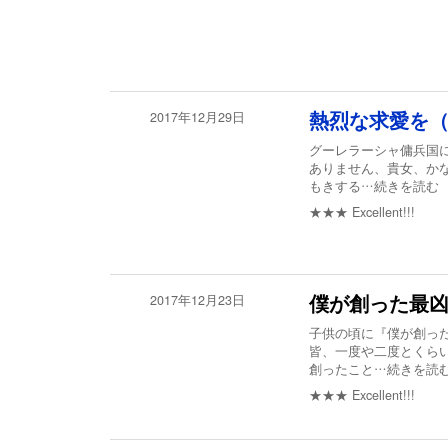
2017年12月29日
熱烈な求愛を
グーレラーシャ傭兵国
ありません、貴女、か
もきする
…続きを読む
★★★
Excellent!!!
2017年12月23日
僕が創った最
子供の頃に『僕が創っ
皆、一度や二度とくら
創ったこと
…続きを読
★★★
Excellent!!!