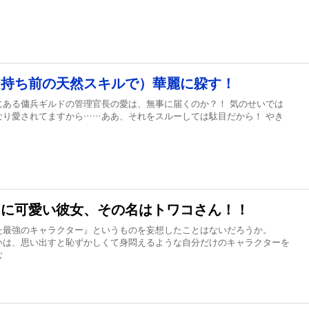
（持ち前の天然スキルで）華麗に躱す！
にある傭兵ギルドの管理官長の愛は、無事に届くのか？！ 気のせいでは
なり愛されてますから……ああ、それをスルーしては駄目だから！ やき
凶に可愛い彼女、その名はトワコさん！！
た最強のキャラクター』というものを妄想したことはないだろうか。
いは、思い出すと恥ずかしくて身悶えるような自分だけのキャラクターを
む