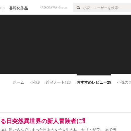
スト
書籍化作品
KADOKAWA Group
ホーム
小説
9
近況ノート
123
おすすめレビュー
25
小説の
る日突然異世界の新人冒険者に⁈
世界に迷い込んでしまった日本の女子大生の私、セリ・ザワ。 素で男