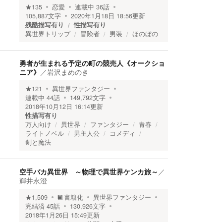
★
135
恋愛
連載中
36
話
105,887
文字
2020年1月18日 18:56
更新
残酷描写有り
性描写有り
異世界トリップ
冒険者
男装
ほのぼの
勇者が生まれる予定の町の競売人《オークショ
ニア》
／
岩沢まめのき
★
121
異世界ファンタジー
連載中
44
話
149,792
文字
2018年10月12日 16:14
更新
性描写有り
万人向け
異世界
ファンタジー
青春
ライトノベル
男主人公
コメディ
剣と魔法
空手バカ異世界 ～物理で異世界ケンカ旅～
／
輝井永澄
★
1,509
書籍化
異世界ファンタジー
完結済
45
話
130,926
文字
2018年1月26日 15:49
更新