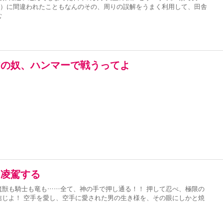
⁈）に間違われたこともなんのその、周りの誤解をうまく利用して、田舎
む
アの奴、ハンマーで戦うってよ
を凌駕する
魔獣も騎士も竜も……全て、神の手で押し通る！！ 押して忍べ、極限の
信じよ！ 空手を愛し、空手に愛された男の生き様を、その眼にしかと焼