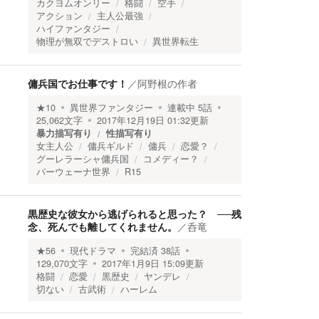
カクヨムオンリー
格闘
空手
アクション
主人公最強
ハイファンタジー
物理が無双でデストロい
異世界転生
傭兵国でお仕事です！
／
阿野根の作者
★
10
異世界ファンタジー
連載中
5
話
25,062
文字
2017年12月19日 01:32
更新
暴力描写有り
性描写有り
女主人公
傭兵ギルド
傭兵
恋愛？
グーレラーシャ傭兵国
コメディー？
パーウェーナ世界
R15
黒歴史な彼女から逃げられると思った？ ──残
念、死んでも離してくれません。
／
呑竜
★
56
現代ドラマ
完結済
38
話
129,070
文字
2017年1月9日 15:09
更新
格闘
恋愛
黒歴史
ヤンデレ
切ない
古武術
ハーレム