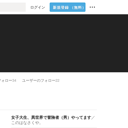
ログイン
新規登録
（無料）
フォロー
34
ユーザーのフォロー
22
女子大生、異世界で冒険者（男）やってます
／
このはなさくや。