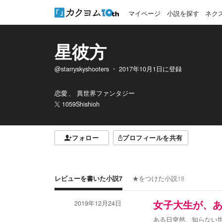
マイページ
小説を探す
ネク
星彼方
@starryskyshooters
2017年10月1日
に登録
恋愛
異世界ファンタジー
1059Shishioh
フォロー
プロフィールを共有
レビューを書いた小説
7
★をつけた小説
18
2019年12月24日
女子大生が、あ
ある日突然、知らない