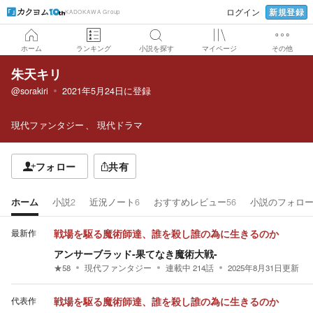
新規登録
ログイン
KADOKAWA Group
ホーム
ランキング
小説を探す
マイページ
その他
朱天キリ
@sorakiri
2021年5月24日
に登録
現代ファンタジー
現代ドラマ
フォロー
共有
ホーム
小説
2
近況ノート
6
おすすめレビュー
56
小説のフォロ
最新作
戦場を駆る魔術師達、誰を殺し誰の為に生きるのか
アンサーブラッド-果てなき魔術大戦-
★
58
現代ファンタジー
連載中
214
話
2025年8月31日
更新
代表作
戦場を駆る魔術師達、誰を殺し誰の為に生きるのか