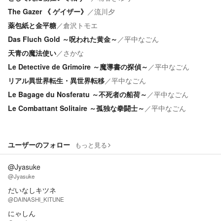
The Gazer 《 ゲイザー》
／
流川夕
薬包紙と金平糖
／
倉沢トモエ
Das Fluch Gold ～呪われた黄金～
／
平中なごん
天青の魔法使い
／
さかな
Le Detective de Grimoire ～魔導書の探偵～
／
平中なごん
リアル異世界転生・異世界転移
／
平中なごん
Le Bagage du Nosferatu ～不死者の船荷～
／
平中なごん
Le Combattant Solitaire ～孤独な拳闘士～
／
平中なごん
ユーザーのフォロー
もっと見る
@Jyasuke
@Jyasuke
だいなしキツネ
@DAINASHI_KITUNE
にゃしん