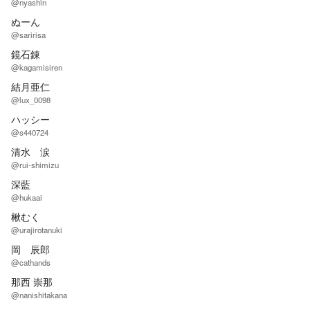
@nyashin
ぬーん
@saririsa
鏡石錬
@kagamisiren
結月亜仁
@lux_0098
ハッシー
@s440724
清水 涙
@rui-shimizu
深藍
@hukaai
楸むく
@urajirotanuki
岡 辰郎
@cathands
那西 崇那
@nanishitakana