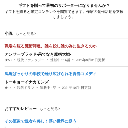
ギフトを贈って最初のサポーターになりませんか？
ギフトを贈ると限定コンテンツを閲覧できます。作家の創作活動を支援
しましょう。
小説
もっと見る
戦場を駆る魔術師達、誰を殺し誰の為に生きるのか
アンサーブラッド-果てなき魔術大戦-
★
58
現代ファンタジー
連載中
214
話
2025年8月31日
更新
馬鹿ばっかりの学校で繰り広げられる青春コメディ
トーキョーイナカモンズ
★
14
現代ドラマ
連載中
1
話
2021年10月1日
更新
おすすめレビュー
もっと見る
その筆致で読者を美しく儚い世界に誘う