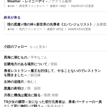
Weather －レイニーデイ－
／
アクリル板W
★
442
異世界ファンタジー
連載中
135
話
2022年2月1日
更新
終末が来る
理の悪魔∨情の神∧新世界の先導者《エバンジェリスト》
／
歩夢図
★
332
現代ファンタジー
連載中
287
話
2026年4月4日
更新
小説のフォロー
もっと見る
異海に潜むもの
／
平中なごん
近畿地方のある場所について
／
背筋
勇者レストラン～魔王を討伐して、やることないのでレストラン
を開きました～
／
鏡石錬
女神の追憶片
／
楸むく
悪魔の夜明け
／
岡 辰郎
月夜に機傀は魔法に陰る
／
那西 崇那
TS少女の贖罪～女になった逆行元勇者は、勇者パーティーの一員
として死に物狂いで戦う～
／
恥谷きゆう