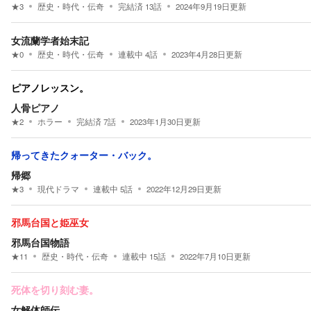
★
3
歴史・時代・伝奇
完結済
13
話
2024年9月19日
更新
女流蘭学者始末記
★
0
歴史・時代・伝奇
連載中
4
話
2023年4月28日
更新
ピアノレッスン。
人骨ピアノ
★
2
ホラー
完結済
7
話
2023年1月30日
更新
帰ってきたクォーター・バック。
帰郷
★
3
現代ドラマ
連載中
5
話
2022年12月29日
更新
邪馬台国と姫巫女
邪馬台国物語
★
11
歴史・時代・伝奇
連載中
15
話
2022年7月10日
更新
死体を切り刻む妻。
女解体師伝