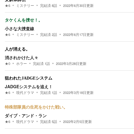
★
6
ミステリー
完結済
8
話
2022年6月30日
更新
タケくんを捜せ！。
小さな大捜査線
★
6
ミステリー
完結済
2
話
2022年6月17日
更新
人が消える。
消されかけた人々
★
0
ホラー
完結済
1
話
2022年3月28日
更新
狙われたJADGEシステム
JADGEシステムを追え！
★
6
現代ドラマ
完結済
1
話
2022年3月18日
更新
特殊部隊員の生死をかけた戦い。
ダイブ・アンド・ラン
★
6
現代ドラマ
完結済
5
話
2022年2月5日
更新