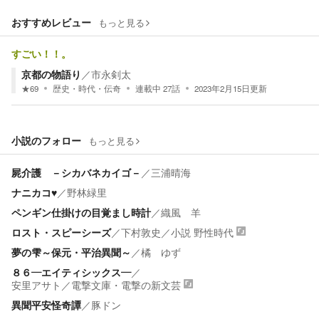
おすすめレビュー
もっと見る
すごい！！。
京都の物語り
／
市永剣太
★
69
歴史・時代・伝奇
連載中
27
話
2023年2月15日
更新
小説のフォロー
もっと見る
屍介護 －シカバネカイゴ－
／
三浦晴海
ナニカコ♥️
／
野林緑里
ペンギン仕掛けの目覚まし時計
／
織風 羊
ロスト・スピーシーズ
／
下村敦史
／
小説 野性時代
夢の雫～保元・平治異聞～
／
橘 ゆず
８６―エイティシックス―
／
安里アサト
／
電撃文庫・電撃の新文芸
異聞平安怪奇譚
／
豚ドン