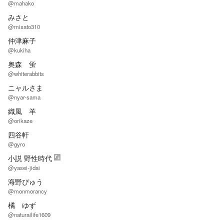
@mahako
みさと
@misato310
仲津麻子
@kukiha
奥森 蛍
@whiterabbits
ニャルさま
@nyar-sama
織風 羊
@orikaze
四谷軒
@gyro
小説 野性時代
@yasei-jidai
海野ぴゅう
@monmorancy
橘 ゆず
@naturailife1609