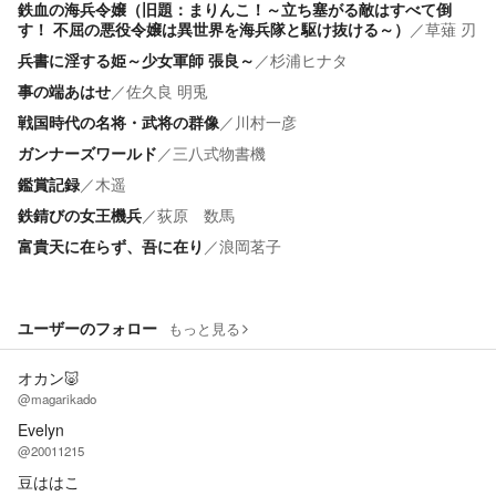
鉄血の海兵令嬢（旧題：まりんこ！～立ち塞がる敵はすべて倒
す！ 不屈の悪役令嬢は異世界を海兵隊と駆け抜ける～）
／
草薙 刃
兵書に淫する姫～少女軍師 張良～
／
杉浦ヒナタ
事の端あはせ
／
佐久良 明兎
戦国時代の名将・武将の群像
／
川村一彦
ガンナーズワールド
／
三八式物書機
鑑賞記録
／
木遥
鉄錆びの女王機兵
／
荻原 数馬
富貴天に在らず、吾に在り
／
浪岡茗子
ユーザーのフォロー
もっと見る
オカン🐷
@magarikado
Evelyn
@20011215
豆ははこ