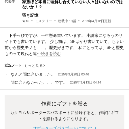
代表作
家族ほど本当に理解し合えていない人々はいないのでは
ないか！？
昏き記憶
★
16
ミステリー
連載中
19
話
2019年4月12日
更新
下手っぴですが、一生懸命書いています。 小説家になろうのサ
イトでも書いています。 少し前は、SFばかり書いていて、ちょい
前から歴史モノも、、。歴史好きです。 私にとっては、SFと歴史
ものって現代と違
…続きを読む
近況ノート
もっと見る
なんと間に合いました。
2025年3月20日 03:46
間に合わなかった、、、です。
2025年3月13日 04:14
作家にギフトを贈る
カクヨムサポーターズパスポートに登録すると、作家にギフ
トを贈れるようになります。
サポーターズパスポートについて