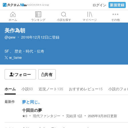
新規登録
ログイン
KADOKAWA Group
ホーム
ランキング
小説を探す
マイページ
その他
美作為朝
@qww
2016年12月12日
に登録
SF
歴史・時代・伝奇
w_tame
フォロー
共有
ホーム
小説
63
近況ノート
135
おすすめレビュー
15
小説のフォ
最新作
夢と同じ。
十回目の夢
★
0
現代ファンタジー
完結済
1
話
2025年3月20日
更新