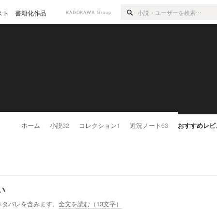
スト
書籍化作品
KADOKAWA Group
ホーム
小説
32
コレクション
1
近況ノート
63
おすすめレビ
い
ネタバレを含みます。
全文を読む（
13
文字）