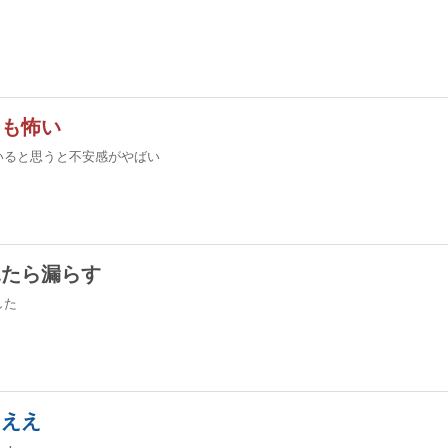
ても怖い
いると思うと不安感がやばい
見たら漏らす
した
ちええ