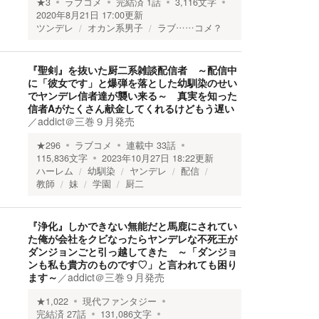
★
3
ラブコメ
完結済
1
話
3,116
文字
2020年8月21日 17:00
更新
ツンデレ
オカン系男子
ラブ……コメ？
『聖剣』を抜いた厨二系雑談配信者 ～配信中
に「彼女です」と爆弾を落とした幼馴染のせい
でヤンデレ信者達が襲い来る～ 真実を知った
信者Aがたくさん献金してくれるけどもう遅い
／
addict＠三巻９月発売
★
296
ラブコメ
連載中
33
話
115,836
文字
2023年10月27日 18:22
更新
ハーレム
幼馴染
ヤンデレ
配信
教師
妹
学園
厨二
『浄化』しかできない無能だと馬鹿にされてい
た俺が会社をクビなったらヤンデレな不死王が
ダンジョンごと引っ越してきた ～「ダンジョ
ンも私も貴方のものです♡」と言われても困り
ます～
／
addict＠三巻９月発売
★
1,022
現代ファンタジー
完結済
27
話
131,086
文字