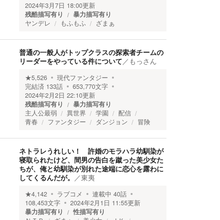
2024年3月7日 18:00
更新
残酷描写有り
暴力描写有り
ヤンデレ
もふもふ
ざまぁ
普通の一般人がトップクラスの探索者チームの
リーダーをやっている件について
／
もっさん
★
5,526
現代ファンタジー
完結済
133
話
653,770
文字
2024年2月2日 22:10
更新
残酷描写有り
暴力描写有り
主人公最弱
異世界
学園
配信
青春
ファンタジー
ダンジョン
冒険
ネトラレうれしい！ 許婚のモラハラ幼馴染が
寝取られたけど、間男の告白を蹴った美少女た
ちが、俺と幼馴染が別れた途端に恋心を露わに
してくるんだが。
／
東夷
★
4,142
ラブコメ
連載中
40
話
108,453
文字
2024年2月1日 11:55
更新
暴力描写有り
性描写有り