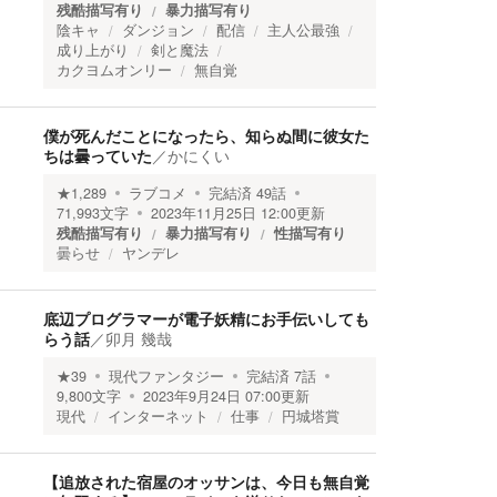
残酷描写有り
暴力描写有り
陰キャ
ダンジョン
配信
主人公最強
成り上がり
剣と魔法
カクヨムオンリー
無自覚
僕が死んだことになったら、知らぬ間に彼女た
ちは曇っていた
／
かにくい
★
1,289
ラブコメ
完結済
49
話
71,993
文字
2023年11月25日 12:00
更新
残酷描写有り
暴力描写有り
性描写有り
曇らせ
ヤンデレ
底辺プログラマーが電子妖精にお手伝いしても
らう話
／
卯月 幾哉
★
39
現代ファンタジー
完結済
7
話
9,800
文字
2023年9月24日 07:00
更新
現代
インターネット
仕事
円城塔賞
【追放された宿屋のオッサンは、今日も無自覚