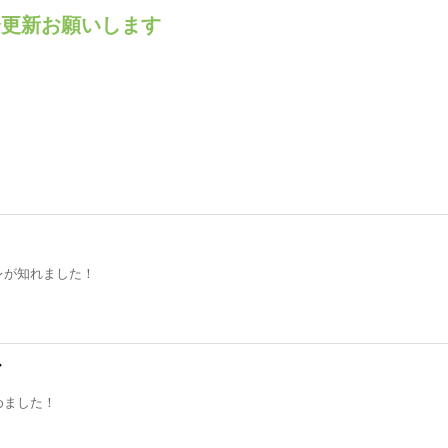
分更新お願いします
レが知れました！
ギ
めました！