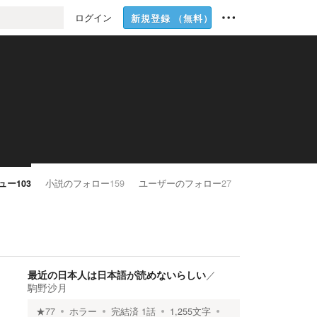
ログイン
新規登録
（無料）
ュー
103
小説のフォロー
159
ユーザーのフォロー
27
最近の日本人は日本語が読めないらしい
／
駒野沙月
★
77
ホラー
完結済
1
話
1,255
文字