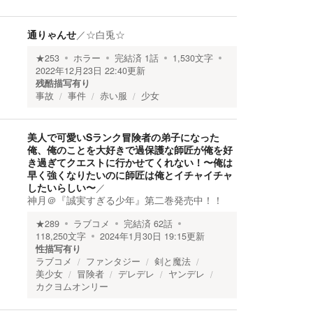
通りゃんせ
／
☆白兎☆
★
253
ホラー
完結済
1
話
1,530
文字
2022年12月23日 22:40
更新
残酷描写有り
事故
事件
赤い服
少女
美人で可愛いSランク冒険者の弟子になった
俺、俺のことを大好きで過保護な師匠が俺を好
き過ぎてクエストに行かせてくれない！〜俺は
早く強くなりたいのに師匠は俺とイチャイチャ
したいらしい〜
／
神月＠『誠実すぎる少年』第二巻発売中！！
★
289
ラブコメ
完結済
62
話
118,250
文字
2024年1月30日 19:15
更新
性描写有り
ラブコメ
ファンタジー
剣と魔法
美少女
冒険者
デレデレ
ヤンデレ
カクヨムオンリー