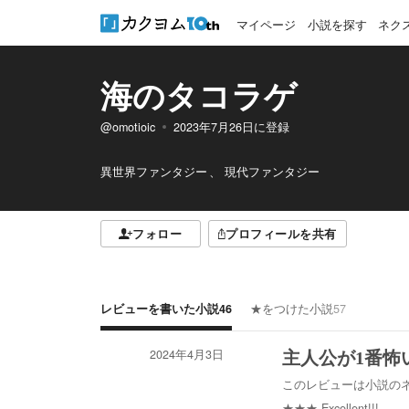
マイページ
小説を探す
ネク
海のタコラゲ
@omotioic
2023年7月26日
に登録
異世界ファンタジー
現代ファンタジー
フォロー
プロフィールを共有
レビューを書いた小説
46
★をつけた小説
57
2024年4月3日
主人公が1番怖
このレビューは小説の
★★★
Excellent!!!