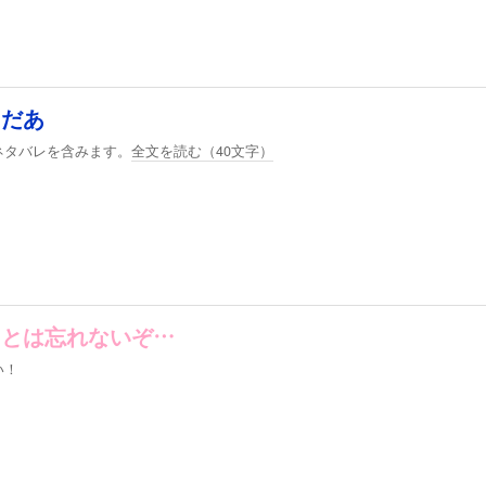
レだあ
ネタバレを含みます。
全文を読む（
40
文字）
ことは忘れないぞ…
い！