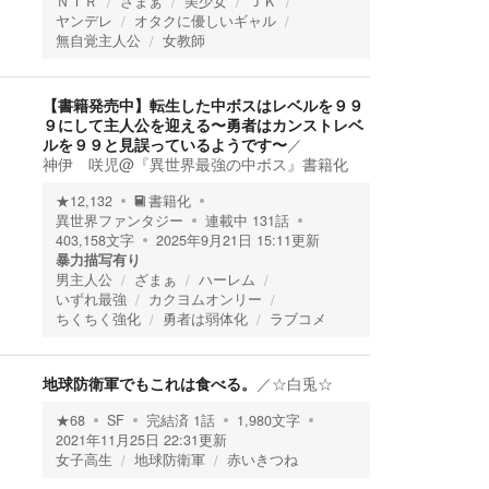
ＮＴＲ
ざまぁ
美少女
ＪＫ
ヤンデレ
オタクに優しいギャル
無自覚主人公
女教師
【書籍発売中】転生した中ボスはレベルを９９
９にして主人公を迎える〜勇者はカンストレベ
ルを９９と見誤っているようです〜
／
神伊 咲児@『異世界最強の中ボス』書籍化
★
12,132
書籍化
異世界ファンタジー
連載中
131
話
403,158
文字
2025年9月21日 15:11
更新
暴力描写有り
男主人公
ざまぁ
ハーレム
いずれ最強
カクヨムオンリー
ちくちく強化
勇者は弱体化
ラブコメ
地球防衛軍でもこれは食べる。
／
☆白兎☆
★
68
SF
完結済
1
話
1,980
文字
2021年11月25日 22:31
更新
女子高生
地球防衛軍
赤いきつね