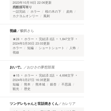
2023年10月16日 22:06
更新
残酷描写有り
一話完結
ホラー
桜の木の下
皮肉
カクヨムオンリー
風刺
視線
／
貘餌さら
★
28
ホラー
完結済
2
話
1,847
文字
2024年3月30日 23:03
更新
ホラー
短編
ショートショート
人怖
視線
おいで。
／
おひさの夢想部屋
★
15
ホラー
完結済
2
話
4,698
文字
2024年3月27日 16:35
更新
短編
熊本
熊本城
銀杏
不思議
観光
歴史
ツンデレちゃんと世話焼きくん
／
カレリア