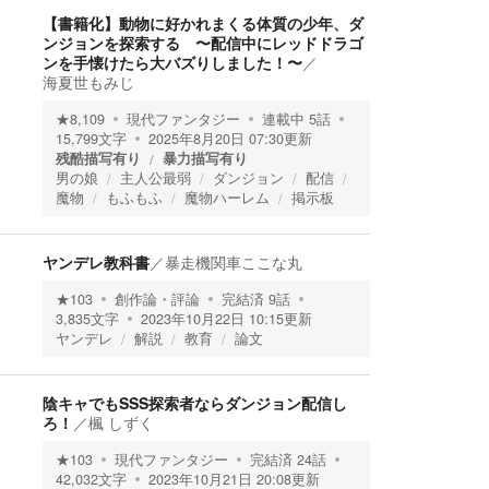
【書籍化】動物に好かれまくる体質の少年、ダ
ンジョンを探索する 〜配信中にレッドドラゴ
ンを手懐けたら大バズりしました！〜
／
海夏世もみじ
★
8,109
現代ファンタジー
連載中
5
話
15,799
文字
2025年8月20日 07:30
更新
残酷描写有り
暴力描写有り
男の娘
主人公最弱
ダンジョン
配信
魔物
もふもふ
魔物ハーレム
掲示板
ヤンデレ教科書
／
暴走機関車ここな丸
★
103
創作論・評論
完結済
9
話
3,835
文字
2023年10月22日 10:15
更新
ヤンデレ
解説
教育
論文
陰キャでもSSS探索者ならダンジョン配信し
ろ！
／
楓 しずく
★
103
現代ファンタジー
完結済
24
話
42,032
文字
2023年10月21日 20:08
更新