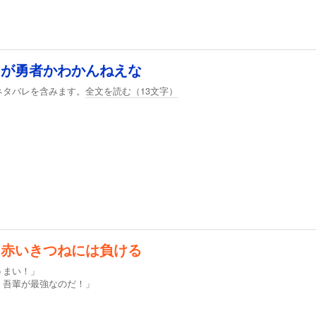
ちが勇者かわかんねえな
ネタバレを含みます。
全文を読む（
13
文字）
も赤いきつねには負ける
うまい！」
！吾輩が最強なのだ！」
」