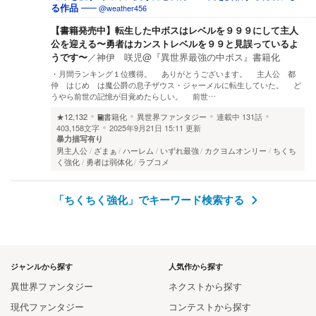
@weather456
る作品
【書籍発売中】転生した中ボスはレベルを９９９にして主人
公を迎える〜勇者はカンストレベルを９９と見誤っているよ
うです〜
／
神伊 咲児@『異世界最強の中ボス』書籍化
・月間ランキング１位獲得。 ありがとうございます。 主人公 都
仲 はじめ は魔公爵の息子ザウス・ジャーメルに転生していた。 ど
うやら前世の記憶が目覚めたらしい。 前世…
★12,132
書籍化
異世界ファンタジー
連載中
131話
403,158文字
2025年9月21日 15:11 更新
暴力描写有り
男主人公
ざまぁ
ハーレム
いずれ最強
カクヨムオンリー
ちくち
く強化
勇者は弱体化
ラブコメ
「ちくちく強化」でキーワード検索する
ジャンルから探す
人気作から探す
異世界ファンタジー
ネクストから探す
現代ファンタジー
コンテストから探す