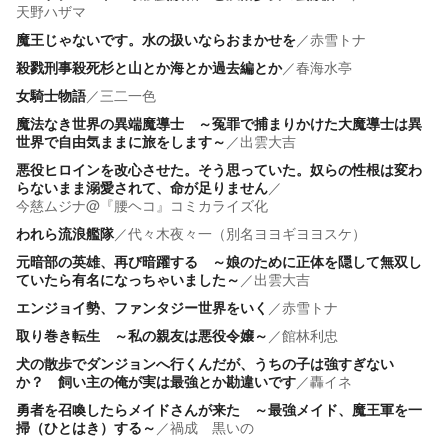
天野ハザマ
魔王じゃないです。水の扱いならおまかせを
／
赤雪トナ
殺戮刑事殺死杉と山とか海とか過去編とか
／
春海水亭
女騎士物語
／
三二一色
魔法なき世界の異端魔導士 ～冤罪で捕まりかけた大魔導士は異
世界で自由気ままに旅をします～
／
出雲大吉
悪役ヒロインを改心させた。そう思っていた。奴らの性根は変わ
らないまま溺愛されて、命が足りません
／
今慈ムジナ@『腰ヘコ』コミカライズ化
われら流浪艦隊
／
代々木夜々一（別名ヨヨギヨヨスケ）
元暗部の英雄、再び暗躍する ～娘のために正体を隠して無双し
ていたら有名になっちゃいました～
／
出雲大吉
エンジョイ勢、ファンタジー世界をいく
／
赤雪トナ
取り巻き転生 ～私の親友は悪役令嬢～
／
館林利忠
犬の散歩でダンジョンへ行くんだが、うちの子は強すぎない
か？ 飼い主の俺が実は最強とか勘違いです
／
轟イネ
勇者を召喚したらメイドさんが来た ～最強メイド、魔王軍を一
掃（ひとはき）する～
／
禍成 黒いの