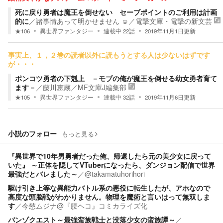
死に戻り勇者は魔王を倒せない セーブポイントのご利用は計画
的に
／
諸事情あって明かせません ☺
／
電撃文庫・電撃の新文芸
★
106
異世界ファンタジー
連載中
22
話
2019年11月1日
更新
事実上、１，２巻の読者以外に読もうとする人は少ないはずです
が・・・
ポンコツ勇者の下剋上 －モブの俺が魔王を倒せる幼女勇者育て
ます－
／
藤川恵蔵
／
MF文庫J編集部
★
105
異世界ファンタジー
連載中
32
話
2019年11月6日
更新
小説のフォロー
もっと見る
『異世界で10年男勇者だった俺、帰還したら元の美少女に戻って
いた』 ～正体を隠してVTuberになったら、ダンジョン配信で世界
最強だとバレました～
／
@takamatuhorihori
駆け引き上等な異能力バトル系の悪役に転生したが、アホなので
高度な頭脳戦がわかりません。物理を魔術と言いはって無双しま
す
／
今慈ムジナ@『腰ヘコ』コミカライズ化
バンゾクエスト～最強蛮族戦士と没落少女の蛮族譚～
／