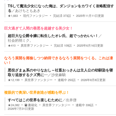
TSして魔法少女になった俺は、ダンジョンをカワイく攻略配信す
る
／
あけちともあき
★
1,663
現代ファンタジー
完結済
373
話
2025年11月11日
更新
巨大過ぎて人間の善悪を超越する美少女！
超巨大な公爵令嬢に転生したオレ氏、超でっかわいい！
／
社会的弱ミク。
★
410
異世界ファンタジー
完結済
109
話
2025年6月16日
更新
なろう展開を揶揄しつつ納得できるなろう展開をつくる。これは凄
い！
悪役ざまぁ系のやりなおし～社畜おっさんは主人公の幼馴染を寝
取り追放するクズ男に…
／
沙坐麻騎
★
12,199
異世界ファンタジー
連載中
250
話
2026年8月8日
更新
複眼的で奥深い世界創造が感動を呼ぶ！
すべてはこの世界を楽しむために
／
出井啓
★
24,082
書籍化
異世界ファンタジー
連載中
336
話
2026年7月31日
更新