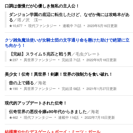
口調は傲慢だが心優しき無私の主人公！
ダンジョン学園の底辺に転生したけど、なぜか俺には攻略本があ
る
／
塔ノ沢 渓一
★
10,677
現代ファンタジー
連載中
71
話
2023年5月16日
更新
クソ雑魚魔法使いが女騎士団の文字通り命を懸けた助けで絶望に立
ち向かう！
【完結】スライム５兆匹と戦う男
／
毛虫グレート
★
237
異世界ファンタジー
完結済
71
話
2022年9月18日
更新
美少女！伝奇！異世界！剣豪！世界の強制力を食い破れ！
壺の上で踊る
／
海老
★
190
異世界ファンタジー
完結済
58
話
2021年1月27日
更新
現代的アップデートされた伝奇！
伝奇世界の悪役令嬢※90年代からきました
／
海老
★
462
現代ファンタジー
連載中
116
話
2022年7月15日
更新
結構爽やかなデスゲーム＋ボーイ・ミーツ・ガール