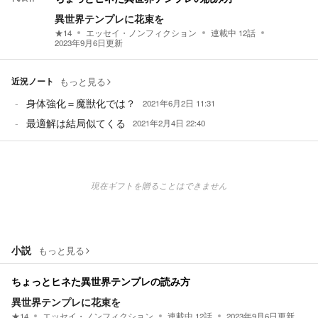
異世界テンプレに花束を
★
14
エッセイ・ノンフィクション
連載中
12
話
2023年9月6日
更新
近況ノート
もっと見る
身体強化＝魔獣化では？
2021年6月2日 11:31
最適解は結局似てくる
2021年2月4日 22:40
現在ギフトを贈ることはできません
小説
もっと見る
ちょっとヒネた異世界テンプレの読み方
異世界テンプレに花束を
★
14
エッセイ・ノンフィクション
連載中
12
話
2023年9月6日
更新