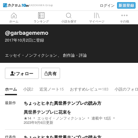
新規登録
ログイン
KADOKAWA Group
ホーム
ランキング
小説を探す
マイページ
その他
@garbagememo
2017年10月2日
に登録
エッセイ・ノンフィクション
創作論・評論
フォロー
共有
ホーム
小説
2
近況ノート
15
おすすめレビュー
183
小説のフォ
最新作
ちょっとヒネた異世界テンプレの読み方
異世界テンプレに花束を
★
14
エッセイ・ノンフィクション
連載中
12
話
2023年9月6日
更新
代表作
ちょっとヒネた異世界テンプレの読み方