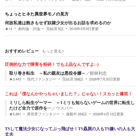
ちょっとヒネた異世界モノの見方
何故私達は飽きもせず奴隷少女が出るお話を求めるのか
★
14
創作論・評論
完結済
5
話
2018年3月9日
更新
おすすめレビュー
もっと見る
圧倒的な力で障害を粉砕！でも上品なんですよ:-)
取り巻き転生 ～私の親友は悪役令嬢～
／
館林利忠
★
3,443
現代ファンタジー
完結済
268
話
2026年7月20日
更新
これは「僕なんかやっちゃいました？」じゃない！スカッと爆笑！
ミリしら転生ゲーマー ～1ミリも知らないゲームの世界に転生し
たけど全力で原作を…
／
ウスバー
★
5,891
異世界ファンタジー
連載中
264
話
2026年4月13日
更新
TSして魔法少女になってぶっ飛ばせ！TS贔屓の人もTS嫌いの人も大
丈夫