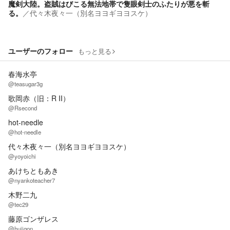
魔剣大陸。盗賊はびこる無法地帯で隻眼剣士のふたりが悪を斬
る。
／
代々木夜々一（別名ヨヨギヨヨスケ）
ユーザーのフォロー
もっと見る
春海水亭
@teasugar3g
歌岡赤（旧：R II）
@Rsecond
hot-needle
@hot-needle
代々木夜々一（別名ヨヨギヨヨスケ）
@yoyoichi
あけちともあき
@nyankoteacher7
木野二九
@tec29
藤原ゴンザレス
@hujigon