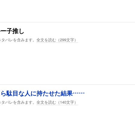
ルー子推し
ネタバレを含みます。
全文を読む（
299
文字）
たら駄目な人に持たせた結果……
ネタバレを含みます。
全文を読む（
140
文字）