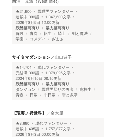
西浦 真魚（West Inlet）
★
21,900
異世界ファンタジー
連載中
333
話
1,347,600
文字
2026年8月5日 12:00
更新
残酷描写有り
暴力描写有り
冒険
青春
転生
騎士
剣と魔法
学園
コメディ
ざまぁ
サイタマダンジョン
／
山口遊子
★
14,704
現代ファンタジー
完結済
333
話
1,079,025
文字
2024年6月15日 08:15
更新
残酷描写有り
暴力描写有り
ダンジョン
異世界帰りの勇者
高校生
青春
日常
非日常
罪と救済
【現実ノ異世界】
／
金木犀
★
3,690
現代ファンタジー
連載中
435
話
1,757,877
文字
2026年8月3日 00:00
更新