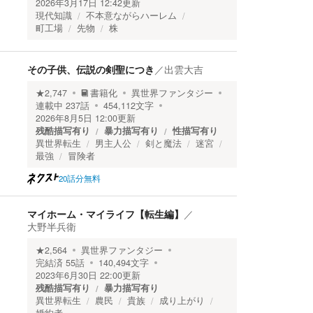
2026年3月17日 12:42
更新
現代知識
不本意ながらハーレム
町工場
先物
株
その子供、伝説の剣聖につき
／
出雲大吉
★
2,747
書籍化
異世界ファンタジー
連載中
237
話
454,112
文字
2026年8月5日 12:00
更新
残酷描写有り
暴力描写有り
性描写有り
異世界転生
男主人公
剣と魔法
迷宮
最強
冒険者
20話分無料
マイホーム・マイライフ【転生編】
／
大野半兵衛
★
2,564
異世界ファンタジー
完結済
55
話
140,494
文字
2023年6月30日 22:00
更新
残酷描写有り
暴力描写有り
異世界転生
農民
貴族
成り上がり