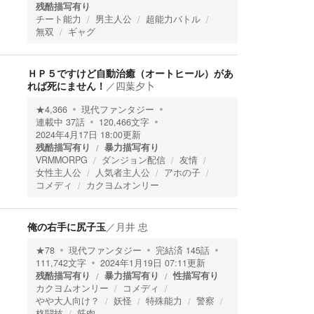
残酷描写有り
チート能力
男主人公
超能力バトル
無双
ギャグ
ＨＰ５ですけど自動治癒（オートヒール）があ
れば死にません！
／
四葉夕卜
★
4,366
現代ファンタジー
連載中
37
話
120,466
文字
2024年4月17日 18:00
更新
残酷描写有り
暴力描写有り
VRMMORPG
ダンジョン配信
友情
女性主人公
人気者主人公
アホの子
コメディ
カクヨムオンリー
俺の右手に尻子玉
／
月井 忠
★
78
現代ファンタジー
完結済
145
話
111,742
文字
2024年1月19日 07:11
更新
残酷描写有り
暴力描写有り
性描写有り
カクヨムオンリー
コメディ
やや大人向け？
妖怪
特殊能力
警察
格闘技
筋肉