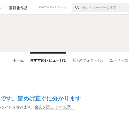
スト
書籍化作品
KADOKAWA Group
ホーム
おすすめレビュー
172
小説のフォロー
153
ユーザーの
ケです。読めば直ぐに分かります
ネタバレを含みます。
全文を読む（
265
文字）