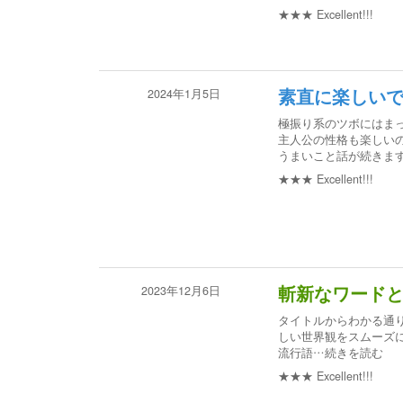
★★★
Excellent!!!
2024年1月5日
素直に楽しい
極振り系のツボにはま
主人公の性格も楽しい
うまいこと話が続きま
★★★
Excellent!!!
2023年12月6日
斬新なワード
タイトルからわかる通
しい世界観をスムーズ
流行語
…続きを読む
★★★
Excellent!!!