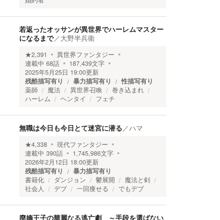
婚約者
若返ったオッサンが異世界でハーレムマスター
になるまで
／
大野半兵衛
★
2,391
異世界ファンタジー
連載中
68
話
187,439
文字
2025年5月25日 19:00
更新
残酷描写有り
暴力描写有り
性描写有り
薬師
魔法
異世界召喚
巻き込まれ
ハーレム
ヘンタイ
フェチ
無職は今日も今日とて迷宮に潜る
／
ハマ
★
4,338
現代ファンタジー
連載中
390
話
1,745,986
文字
2026年2月12日 18:00
更新
残酷描写有り
暴力描写有り
書籍化
ダンジョン
鬱展開
魔法と剣
社会人
デブ
一回痩せる
でもデブ
廃嫡王子の華麗なる逃亡劇 ～手段を選ばない