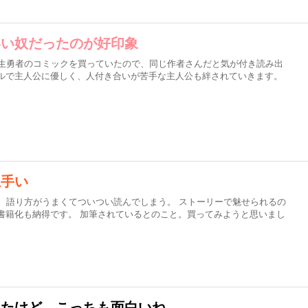
いい奴だったのが好印象
転生勇者のコミックを買っていたので、同じ作者さんだと気が付き読み出
ャルで主人公に優しく、人付き合いが苦手な主人公も絆されていきます。
上手い
。 語り方がうまくてついつい読んでしまう。 ストーリーで魅せられるの
書籍化も納得です。 加筆されているとのこと。買ってみようと思いまし
ったけど、こっちも面白いね