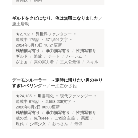
ギルドをクビになり、俺は無職になりました
／
唐土唐助
★
2,702
異世界ファンタジー
連載中
175
話
371,591
文字
2024年5月13日 16:21
更新
残酷描写有り
暴力描写有り
性描写有り
ギルド
追放
チート
ハーレム
ざまぁ
真の実力者
主人公最強
スキル
デーモンルーラー ～定時に帰りたい男のやり
すぎレベリング～
／
一江左かさね
★
24,135
書籍化
現代ファンタジー
連載中
676
話
2,558,239
文字
2026年8月2日 00:00
更新
残酷描写有り
暴力描写有り
性描写有り
歳の差
俺Tueee
ご都合主義
悪魔
現代
少年少女
おっさん
最強