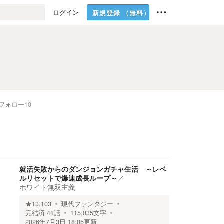
ログイン
新規登録
（無料）
フォロー
10
就活失敗からのダンジョンガチャ生活 ～レベ
ルリセットで爆速成長ループ～
／
ホワイト無双主義
★
13,103
現代ファンタジー
完結済
41
話
115,035
文字
2026年7月3日 18:05
更新