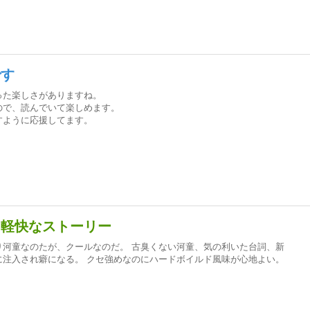
です
った楽しさがありますね。
ので、読んでいて楽しめます。
すように応援してます。
と軽快なストーリー
り河童なのたが、クールなのだ。 古臭くない河童、気の利いた台詞、新
に注入され癖になる。 クセ強めなのにハードボイルド風味が心地よい。