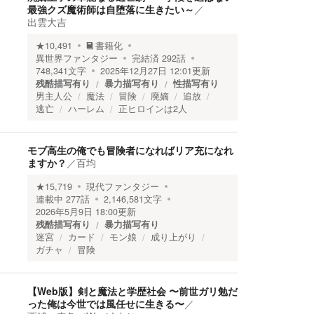
最強クズ魔術師は自堕落に生きたい～
／
出雲大吉
★
10,491
書籍化
異世界ファンタジー
完結済
292
話
748,341
文字
2025年12月27日 12:01
更新
残酷描写有り
暴力描写有り
性描写有り
男主人公
魔法
冒険
廃嫡
追放
逃亡
ハーレム
正ヒロインは2人
モブ高生の俺でも冒険者になればリア充になれ
ますか？
／
百均
★
15,719
現代ファンタジー
連載中
277
話
2,146,581
文字
2026年5月9日 18:00
更新
残酷描写有り
暴力描写有り
迷宮
カード
モン娘
成り上がり
ガチャ
冒険
【Web版】剣と魔法と学歴社会 〜前世ガリ勉だ
った俺は今世では風任せに生きる〜
／