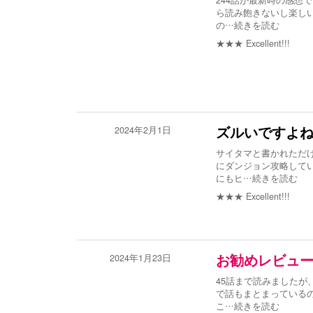
244話が最新時の感想
ら読み飽きないし楽し
の
…続きを読む
★★★
Excellent!!!
2024年2月1日
ズルいですよ
サイタマと書かれただけ
にダンジョン攻略して
にもヒ
…続きを読む
★★★
Excellent!!!
2024年1月23日
お勧めレビュ
45話まで読みましたが
で話もまとまっている
こ
…続きを読む