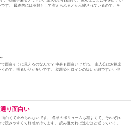
です。 転生学園モノですが、主人公が行動的で、色んなことに手を出すか
いです。 最終的には英雄として讃えられるとか示唆されているので、そ
ね。
で面白そうに見えるのなんで？ 中身も面白いけどね。 主人公はお気楽
いくので、明るい話が多いです。 幼馴染ヒロインの扱いが雑ですが、他
ー通り面白い
、面白くて止められないです。 各章のボリュームも程よくて、それぞれ
ので読みやすくて好感が持てます。 読み進めれば進むほど嵌っていく。