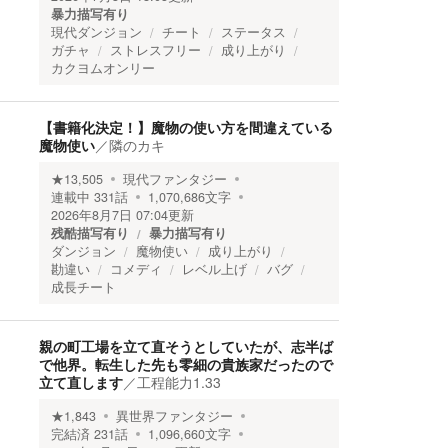
暴力描写有り
現代ダンジョン
チート
ステータス
ガチャ
ストレスフリー
成り上がり
カクヨムオンリー
【書籍化決定！】魔物の使い方を間違えている
魔物使い
／
隣のカキ
★
13,505
現代ファンタジー
連載中
331
話
1,070,686
文字
2026年8月7日 07:04
更新
残酷描写有り
暴力描写有り
ダンジョン
魔物使い
成り上がり
勘違い
コメディ
レベル上げ
バグ
成長チート
親の町工場を立て直そうとしていたが、志半ば
で他界。転生した先も零細の貴族家だったので
立て直します
／
工程能力1.33
★
1,843
異世界ファンタジー
完結済
231
話
1,096,660
文字