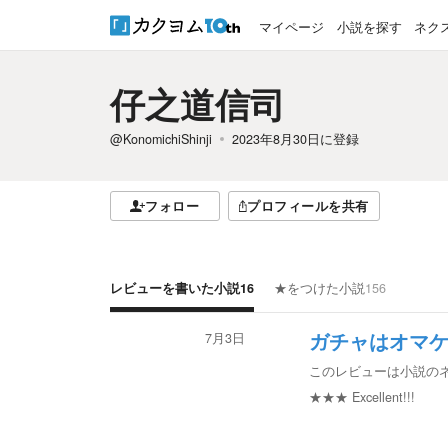
マイページ
小説を探す
ネク
仔之道信司
@KonomichiShinji
2023年8月30日
に登録
フォロー
プロフィールを共有
レビューを書いた小説
16
★をつけた小説
156
7月3日
ガチャはオマ
このレビューは小説の
★★★
Excellent!!!