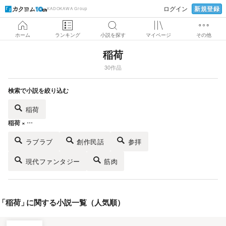
新規登録
ログイン
KADOKAWA Group
ホーム
ランキング
小説を探す
マイページ
その他
稲荷
30作品
検索で小説を絞り込む
稲荷
稲荷 × …
ラブラブ
創作民話
参拝
現代ファンタジー
筋肉
「
稲荷
」
に関する小説一覧（人気順）