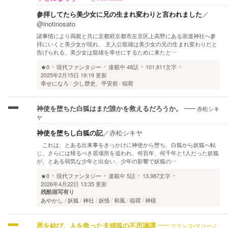
参拝してたら美少女に兄の生まれ変わりと言われました
／
@inotinosato
諸事情により両親と共に京都府京都市左京区上高野にある祟道神社へ参
拝にいくと美少女が現れ、 主人公龍雄は美少女の兄の生まれ変わりだと
告げられる、美少女は龍雄を幸せにするために来たと…
★0
現代ファンタジー
連載中
48話
101,811文字
2025年2月15日 19:19 更新
幸せになろ
少し歴史、平安前
稲荷
赤松シキ
神使を堕ちた白狐はまだ誰かを救えるだろうか。
ヤ
神使を堕ちし白狐の記
／
赤松シキヤ
これは、とある出来事をきっかけに神使から堕ち、白狐から妖狐へ転
じ、さらには帰るべき居場所を追われ、何百年、何千年と1人だった妖狐
が、とある弱気な少年と出会い、少年の影響で妖狐の…
★0
現代ファンタジー
連載中
5話
13,987文字
2026年4月22日 13:35 更新
残酷描写有り
あやかし
妖狐
神社
妖怪
和風
稲荷
神様
フランコ•マリーノ
恩を結び、人を救った夫婦狐の不思議譚