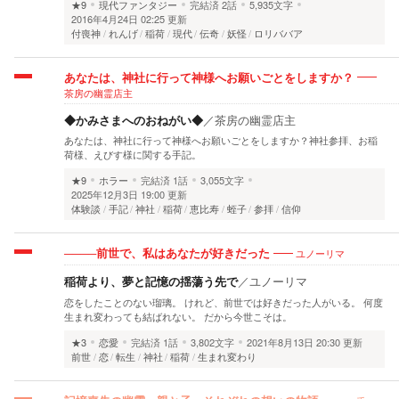
★9
現代ファンタジー
完結済
2話
5,935文字
2016年4月24日 02:25 更新
付喪神
れんげ
稲荷
現代
伝奇
妖怪
ロリババア
あなたは、神社に行って神様へお願いごとをしますか？
茶房の幽霊店主
◆かみさまへのおねがい◆
／
茶房の幽霊店主
あなたは、神社に行って神様へお願いごとをしますか？神社参拝、お稲
荷様、えびす様に関する手記。
★9
ホラー
完結済
1話
3,055文字
2025年12月3日 19:00 更新
体験談
手記
神社
稲荷
恵比寿
蛭子
参拝
信仰
ユノーリマ
────前世で、私はあなたが好きだった
稲荷より、夢と記憶の揺蕩う先で
／
ユノーリマ
恋をしたことのない瑠璃。 けれど、前世では好きだった人がいる。 何度
生まれ変わっても結ばれない。 だから今世こそは。
★3
恋愛
完結済
1話
3,802文字
2021年8月13日 20:30 更新
前世
恋
転生
神社
稲荷
生まれ変わり