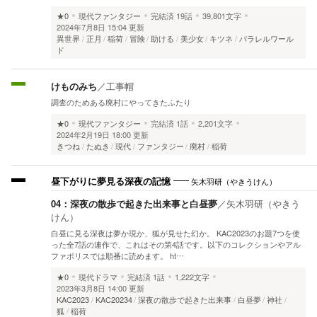
★0
現代ファンタジー
完結済
19話
39,801文字
2024年7月8日 15:04 更新
異世界
正月
稲荷
冒険
助ける
美少女
キツネ
パラレルワール
ド
けものみち
／
工事帽
調査のためある廃村にやってきたふたり
★0
現代ファンタジー
完結済
1話
2,201文字
2024年2月19日 18:00 更新
きつね
たぬき
現代
ファンタジー
廃村
稲荷
矢木羽研（やきうけん）
昼下がりに夢見る深夜の記憶
04：深夜の散歩で起きた出来事と白昼夢
／
矢木羽研（やきう
けん）
白昼に見る深夜は夢か現か、狐が見せた幻か。 KAC2023のお題7つを使
った全7話の連作で、これはその第4話です。以下のコレクションやアル
ファポリスでは順番に読めます。 ht…
★0
現代ドラマ
完結済
1話
1,222文字
2023年3月8日 14:00 更新
KAC2023
KAC20234
深夜の散歩で起きた出来事
白昼夢
神社
狐
稲荷