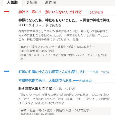
人気順
更新順
新作順
きばあおき
神社？ 私に？ 別にいらないんですけど
神様になった私、神社をもらいました。 ～田舎の神社で神様
スローライフ～
／
きばあおき
都内で営業事務として働く27歳の佐藤ゆかりは、色々あって(笑)神様か
ら天界に住むことを勧められたが、下界で暮らしたいとお願い？したと
ころ、神社の復興を条件にされてしまう。 赴任…
★241
現代ファンタジー
連載中
46話
125,237文字
2024年12月4日 00:27 更新
稲荷
神
スローライフ
歴史
お酒
女性
ハッピーエンド
ほのぼ
の
小烏 つむぎ
町屋の片隅の小さなお稲荷さんのお話しです
@windrain
本格時代劇であり、人生訓でもある
叶え稲荷の取り立て屋
／
小烏 つむぎ
「願ひごと かならず叶う 花房の 稲荷の神のいかに尊き」 なんでも願い
が「叶う」と言われる小さな「叶え」稲荷。 でも、「叶った」その代償
は？ タダより高いものはないですよ。 …
★87
歴史・時代・伝奇
完結済
14話
34,777文字
2023年6月29日 10:45 更新