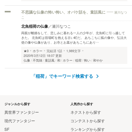
瀬川なつ
不思議な仏像の怖い怖い、オバケ話を、童話風に
こ
北魚稲荷の仏像
／
瀬川なつこ
両親が離婚をして、悲しみに暮れる一人の少年が、北魚町に引っ越して
きた。 北魚町は宿場町を抱える古い町だ。 あちこちに狐の像や、弘法大
使の像や仏像があり、お寺とお墓があちこちにあり…
★0
ホラー
完結済
1話
1,989文字
2020年3月12日 18:07 更新
仏像
不気味
童話風
和
ホラー
稲荷
怖い
和やか
「稲荷」でキーワード検索する
ジャンルから探す
人気作から探す
異世界ファンタジー
ネクストから探す
現代ファンタジー
コンテストから探す
SF
ランキングから探す