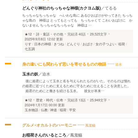
どんぐり神社のちっちゃな神様(カクヨム版)
／
てるる
ちっちゃなちっちゃな へいわな島に あるひおばけがやってきた ちっち
ゃな島の 神様は とってもとっても ちっちゃくて こわいおばけに か
ないません ちっちゃなちっちゃな 神様は …
★12
詩・童話・その他
完結済
40話
29,525文字
2025年9月8日 12:02 更新
りす
日本の神様
きつね
どんぐり
おばけ
女の子つよい
稲荷
七五調
迫水
身の違いにも関わらず思いを寄せるものの物語
玉水の妖
／
迫水
後に姫君によって玉水と名を与えられたものがいた。そのものは憧れ
の姫君に近づくために支えるために守るために仕えることを決意した。
姫君のためにと働きを続ける玉水。 彼女が本来…
★12
歴史・時代・伝奇
完結済
13話
25,949文字
2024年1月17日 00:00 更新
玉水物語
仏教
神道
稲荷
平安
鳳濫觴
グルメ×オカルトのハーモニー
お稲荷さんのいるところ
／
鳳濫觴