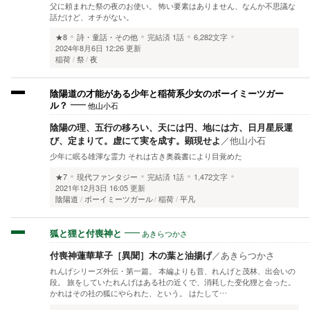
父に頼まれた祭の夜のお使い。 怖い要素はありません、なんか不思議な
話だけど、オチがない。
★8
詩・童話・その他
完結済
1話
6,282文字
2024年8月6日 12:26 更新
稲荷
祭
夜
陰陽道の才能がある少年と稲荷系少女のボーイミーツガー
他山小石
ル？
陰陽の理、五行の移ろい、天には円、地には方、日月星辰運
び、定まりて。虚にて実を成す。顕現せよ
／
他山小石
少年に眠る雄渾な霊力 それは古き奥義書により目覚めた
★7
現代ファンタジー
完結済
1話
1,472文字
2021年12月3日 16:05 更新
陰陽道
ボーイミーツガール
稲荷
平凡
あきらつかさ
狐と狸と付喪神と
付喪神蓮華草子［異聞］木の葉と油揚げ
／
あきらつかさ
れんげシリーズ外伝・第一篇。 本編よりも昔、れんげと茂林、出会いの
段。 旅をしていたれんげはある社の近くで、消耗した变化狸と会った。
かれはその社の狐にやられた、という。 はたして…