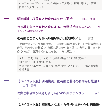
ハーフ＆ハーフ3 ～ロープレ編～
江戸時代
稲荷
恩返し
管狐
長屋
カクヨムオンリー
山口 実徳
明治横浜、稲荷狐と若侍のあやかし退治！
及
行き場を失った狐神と侍による、妖怪退治オムニバス
川シノン@書籍発売中
稲荷狐となまくら侍 -明治あやかし捕物帖-
／
山口 実徳
時は明治９年、場所は横浜。 上野の山に名前を葬った元彰義隊士の
若侍。流れ着いた横浜で、賊軍の汚名から身を隠し、遊郭の用心棒を務
めていたが、廃刀令でクビになる。 その夜に…
★65
歴史・時代・伝奇
完結済
64話
143,335文字
2021年12月30日 12:07 更新
明治
横浜
あやかし
狐
侍
稲荷
歴史ファンタジー
第31回電撃
小説大賞
【パイロット版】明治横浜、稲荷狐と若侍のあやかし退治！
山口 実徳
さく
現実と非現実が混ざり合う時代の和風ファンタジー
ら
【パイロット版】稲荷狐となまくら侍 -明治あやかし捕物帳-