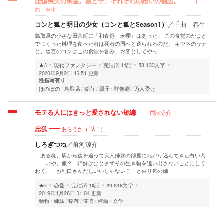
千
記憶喪失の幽霊。親と子、それぞれの想いの物語。
曲 春生
コンと狐と明日の少女（コンと狐とSeason1）
／
千曲 春生
鳥取県の小さな田舎町に『和食処 若櫻』はあった。 この食堂のかまど
でつくった料理を食べた者は死者の国へと送られるのだ。 キツネのサナ
と、幽霊のコンはこの食堂を営み、お客としてやっ…
★3
現代ファンタジー
完結済
14話
58,133文字
2020年9月2日 16:51 更新
性描写有り
ほのぼの
鳥取県
稲荷
親子
群像劇
万人受け
前河涼介
モテる人にはきっと愛されない短編
あらうさ（ ´Å｀）
忠狐
しろぎつね
／
前河涼介
ある晩、駅から後を追って美人姉妹の部屋に転がり込んできた白い犬
――いや、狐？ 姉妹はひとまずその生き物を追い出さないことにして
おく。「お利口さんだしいいじゃない？」と乗り気の姉…
★3
恋愛
完結済
10話
29,816文字
2019年1月26日 01:04 更新
動物
姉妹
稲荷
変身
短編
文学