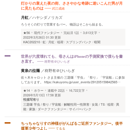
灯かりの衰えた夜の街、ささやかな奇跡に迷いこんだ男が月
武江成緒
に見たものは
月虹
／
ハヤシダノリカズ
ろうそくの灯りで営業するバー。 物語はそこから始まる。
★56
現代ファンタジー
完結済
1話
3,613文字
2022年3月26日 01:30 更新
KAC202210
虹
月虹
稲荷
スプリングバンク
暗闇
世界が六度壊れても、母さんはiPhoneの予測変換で僕らを書
柊野有＠ひいらぎ
き直す。
黄泉の拉麺
／
柊野有＠ひいらぎ
佐々木キャロット さま主催の 三題噺「芋虫」「祭り」「宇宙船」に参加
しております。 https://kakuyomu.jp/user_events/291205159842565…
★14
ホラー
連載中
22話
16,722文字
2026年5月13日 17:58 更新
性描写有り
三題噺 芋虫 / 祭り / 宇宙船
解離性同一性障害
女装 / TS
稲荷
異
能
家族
ダークファンタジー
サイバーパンク
ちっちゃなりすの神様ががんばるご近所ファンタジー。後半
てるる
援軍少年つよし