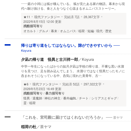
――庭の小祠には狐が棲んでいる。 狐が見たある家の物語。幕末から現
代へ駆け抜ける、食と人をつなぐ心温まるオムニバスストーリー。
★11
現代ファンタジー
完結済
7話
28,367文字
2022年8月15日 12:00 更新
残酷描写有り
オカルト
グルメ
幕末
オムニバス
稲荷
短編
現代
歴史
帰りは寄り道をしてはならない。隙ができやすいから
Koyura
夕凪の帰り道 怪異と古川祥一郎
／
Koyura
中学一年生になったばかりの如月夕凪は学校の帰り道、不審な黒い水溜
りを見つけ、足を踏み込んでしまう。 水溜りではなく怪異だったモノに
呑まれそうになっている中、呑気に現れた美青年、古…
★6
現代ファンタジー
完結済
52話
297,322文字
2026年5月23日 16:49 更新
残酷描写有り
暴力描写有り
怪異
退魔師
神社の神主
番外編BL
チート
シリアスとギャグ
霊
稲荷
茶ヤマ
「これを、宮司殿に届けてはくれないだろうか」
稲荷の杜
／
茶ヤマ