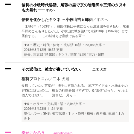
信長の小牧時代秘話。尾張の里で京の陰陽師や三河のタヌキ
すのへ
も大暴れ
信長を化かしたキツネ ～小牧山吉五郎伝
／
すのへ
永禄6年（1563年）、織田信長は手狭になった清洲城を引き払い、尾張
平野のこんもりした小山、小牧山に城を築いて永禄10年（1567年）まで
居住する。 この城替えは宿敵である斉…
★3
歴史・時代・伝奇
完結済
16話
58,986文字
2018年8月12日 19:37 更新
信長
吉五郎
陰陽師
キツネ
稲荷
戦国
吉乃
紹巴
二木 犬君
その返信は、彼女が書いていない。
稲荷プロトコル
／
二木 犬君
投稿していない言葉が、勝手に更新される。 地下アイドル・水瀬ルナの
SNSに現れたのは、 彼女の行動を知りすぎている“返信”だった。 それは
個人ではない。 ——流れだ。 見ら…
★0
ホラー
完結済
1話
2,945文字
2026年3月23日 11:34 更新
現代ホラー
SNS
都市伝説
ネット怪異
稲荷
憑き物
短編
オカ
ルト
@inotinosato
幸せになろう