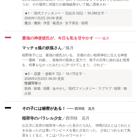
うが、その場所に何故だか劔地綾那がいて狐に憑依され…
★1
現代ファンタジー
完結済
22話
50,586文字
2020年1月2日 20:09 更新
魔法
魔術
浄霊
狐憑き
女子高生
稲荷
狐月
最強の神使彼氏が、今日も私を甘やかす
マッチョ狐の妖狐さん
／
狐月
稲野珠子には、最強の彼氏がいる。 京都の古い稲荷神社に仕える神使
――通称「白銀」。規格外の筋肉と霊力で、珠子の日常に紛れ込む怪異
を、何事もなかったみたいに片づけてしまう。 けれど…
★0
恋愛
連載中
7話
18,175文字
2026年2月23日 06:00 更新
性描写有り
筋肉
妖狐
溺愛
あやかし
現代ファンタジー
ラブラブ
稲荷
独
占欲
西羽咲 花月
その子には秘密がある！
稲荷寺のパラレル少女
／
西羽咲 花月
お正月に近所の稲荷寺へ向かった良介たち3人。 仲間の2人とはぐれたと
き出会ったのは青いワンピースを着た少女だった。 少女につれられて鳥
居をくぐると、そこはパラレルワールド…