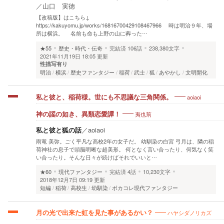
／
山口 実徳
【改稿版】はこちら↓
https://kakuyomu.jp/works/16816700429108467966 時は明治９年、場
所は横浜。 名前も命も上野の山に葬った…
★55
歴史・時代・伝奇
完結済
106話
238,380文字
2021年11月19日 18:05 更新
性描写有り
明治
横浜
歴史ファンタジー
稲荷
武士
狐
あやかし
文明開化
aoiaoi
私と彼と、稲荷様。世にも不思議な三角関係。
夷也荊
神の謡の如き、異類恋愛譚！
私と彼と狐の話
／
aoiaoi
雨竜 美弥。ごく平凡な高校2年の女子だ。 幼馴染の白宮 弓月は、隣の稲
荷神社の息子で頭脳明晰な超美形。 何となく言い合ったり、何気なく笑
い合ったり。そんな日々が続けばそれでいいと…
★60
現代ファンタジー
完結済
4話
10,230文字
2018年12月7日 09:19 更新
短編
稲荷
高校生
幼馴染
ボカコレ現代ファンタジー
ハヤシダノリカズ
月の光で出来た虹を見た事があるかい？