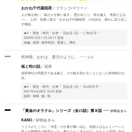
おかね千代蔵稲荷
／
フランコ•マリーノ
人が狐を救い、狐が人を救い返す。 恩がめぐり、時を越え、奇跡となる
──。 上州・吾妻に残る「おかね千代蔵稲荷」の伝説を、静かに語り起こ
す物語。
★0
歴史・時代・伝奇
完結済
1話
1,764文字
2025年12月11日 02:17 更新
短編
稲荷
創作民話
恩返し
神社
花房
蛇神様、おれは、貴方のように、
狐と蛇の話
／
花房
稲荷神社の問題児である狐と、その狐を預かることになった蛇神様のお
話。
★0
歴史・時代・伝奇
完結済
1話
18,260文字
2021年4月28日 16:03 更新
稲荷
神様
狐
蛇
砂樹あきら
「黄金のオラクル」シリーズ（全25話）第８話
KANO
／
砂樹あきら
リリスのところに「浄霊」の仕事が舞い込む。依頼人はなんとバーンと
臣人の勤務先の校長だった。夜のうちに済ませてしまおうと現場に向か