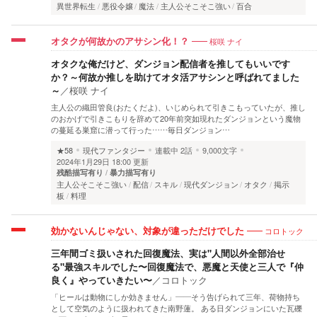
異世界転生
悪役令嬢
魔法
主人公そこそこ強い
百合
桜咲 ナイ
オタクが何故かのアサシン化！？
オタクな俺だけど、ダンジョン配信者を推してもいいです
か？～何故か推しを助けてオタ活アサシンと呼ばれてました
～
／
桜咲 ナイ
主人公の織田管良(おたくだよ)、いじめられて引きこもっていたが、推し
のおかげで引きこもりを辞めて20年前突如現れたダンジョンという魔物
の蔓延る巣窟に潜って行った……毎日ダンジョン…
★58
現代ファンタジー
連載中
2話
9,000文字
2024年1月29日 18:00 更新
残酷描写有り
暴力描写有り
主人公そこそこ強い
配信
スキル
現代ダンジョン
オタク
掲示
板
料理
コロトック
効かないんじゃない、対象が違っただけでした
三年間ゴミ扱いされた回復魔法、実は"人間以外全部治せ
る"最強スキルでした〜回復魔法で、悪魔と天使と三人で『仲
良く』やっていきたい〜
／
コロトック
「ヒールは動物にしか効きません」――そう告げられて三年、荷物持ち
として空気のように扱われてきた南野蓮。 ある日ダンジョンにいた瓦礫