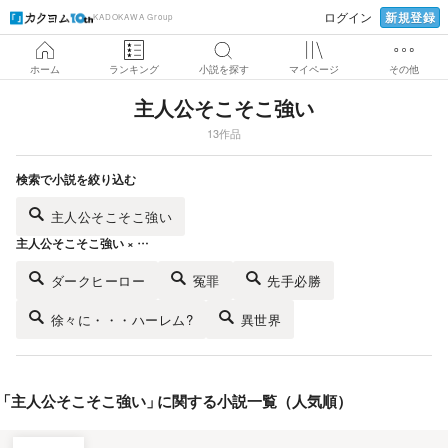
新規登録
ログイン
KADOKAWA Group
ホーム
ランキング
小説を探す
マイページ
その他
主人公そこそこ強い
13作品
検索で小説を絞り込む
主人公そこそこ強い
主人公そこそこ強い × …
ダークヒーロー
冤罪
先手必勝
徐々に・・・ハーレム?
異世界
「
主人公そこそこ強い
」
に関する小説一覧（人気順）