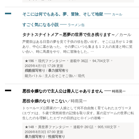
カール
そこには何でもある。夢、冒険、そして地獄
ラーメン缶
すごく気になる小説
タナトスナイトメア～悪夢の世界で生き残ります～
／
カール
芦鷺崇はある日昔の夢を見て子供の頃を思い出す。 そこには月が１２個
あり、中心に墓があった。 その夢にいつも集まる１２人の友達と時に笑
い合い、時に馬鹿をやり、時に冒険をした。…
★196
現代ファンタジー
連載中
36話
94,704文字
2025年4月1日 17:28 更新
残酷描写有り
暴力描写有り
能力バトル
主人公そこそこ強い
現代
時雨晃一
悪役令嬢なので主人公は善人じゃありません
悪役令嬢のなりそこない
／
時雨晃一
トゥールーズ公爵家の一人娘として何不自由無く育てられたエヴリーヌ
(エヴァ)は、５歳で突然前世の記憶を取り戻す。案の定ゲームの世界に転
生したのを理解したエヴァの目的はヒロインの攻略…
★148
異世界ファンタジー
連載中
261話
905,100文字
2026年8月3日 07:00 更新
暴力描写有り
性描写有り