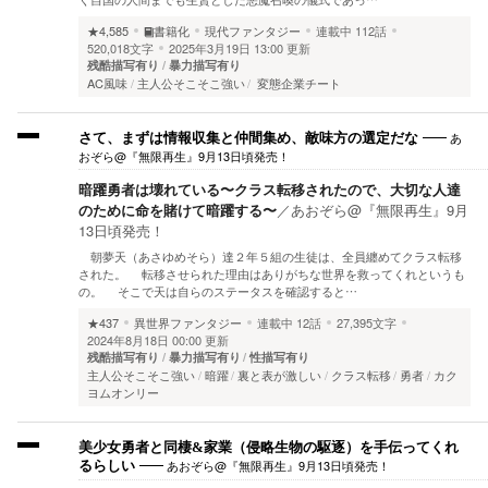
★4,585
書籍化
現代ファンタジー
連載中
112話
520,018文字
2025年3月19日 13:00 更新
残酷描写有り
暴力描写有り
AC風味
主人公そこそこ強い
変態企業チート
あ
さて、まずは情報収集と仲間集め、敵味方の選定だな
おぞら@『無限再生』9月13日頃発売！
暗躍勇者は壊れている〜クラス転移されたので、大切な人達
のために命を賭けて暗躍する〜
／
あおぞら@『無限再生』9月
13日頃発売！
朝夢天（あさゆめそら）達２年５組の生徒は、全員纏めてクラス転移
された。 転移させられた理由はありがちな世界を救ってくれというも
の。 そこで天は自らのステータスを確認すると…
★437
異世界ファンタジー
連載中
12話
27,395文字
2024年8月18日 00:00 更新
残酷描写有り
暴力描写有り
性描写有り
主人公そこそこ強い
暗躍
裏と表が激しい
クラス転移
勇者
カク
ヨムオンリー
美少女勇者と同棲&家業（侵略生物の駆逐）を手伝ってくれ
あおぞら@『無限再生』9月13日頃発売！
るらしい