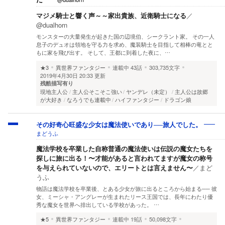
マジメ騎士と響く声～～家出貴族、近衛騎士になる
／
@dualhorn
モンスターの大量発生が起きた国の辺境伯、シークラント家。 その一人
息子のデュオは領地を守る力を求め、魔装騎士を目指して相棒の竜とと
もに家を飛び出す。 そして、王都に到着した夜に、…
★3
異世界ファンタジー
連載中
43話
303,735文字
2019年4月30日 20:33 更新
残酷描写有り
現地主人公
主人公そこそこ強い
ヤンデレ（未定）
主人公は故郷
が大好き
なろうでも連載中
ハイファンタジー
ドラゴン娘
その好奇心旺盛な少女は魔法使いであり──旅人でした。
まどうふ
魔法学校を卒業した自称普通の魔法使いは伝説の魔女たちを
探しに旅に出る！〜才能があると言われてますが魔女の称号
を与えられていないので、エリートとは言えません〜
／
まど
うふ
物語は魔法学校を卒業後、とある少女が旅に出るところから始まる── 彼
女、ミーシャ・アングレーが生まれたリース王国では、長年にわたり優
秀な魔女を世界へ排出している学校があった。 …
★5
異世界ファンタジー
連載中
19話
50,098文字