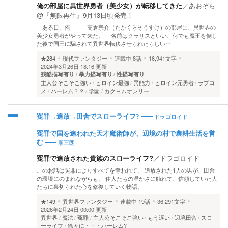
俺の部屋に異世界勇者（美少女）が転移してきた
／
あおぞら
@『無限再生』9月13日頃発売！
ある日、俺———高倉宗介（たかくらそうすけ）の部屋に、異世界の
美少女勇者がやって来た。 名前はクラリスといい、何でも魔王を倒し
た後で国王に騙されて異世界転移させられたらしい…
★284
現代ファンタジー
連載中
8話
16,941文字
2024年3月26日 18:16 更新
残酷描写有り
暴力描写有り
性描写有り
主人公そこそこ強い
ヒロイン最強
異能力
ヒロイン元勇者
ラブコ
メ
ハーレム？？
学園
カクヨムオンリー
ドラゴロイド
冤罪→追放→田舎でスローライフ?
冤罪で国を追われた天才魔術師が、辺境の村で農耕生活を営
順三朗
む
冤罪で追放された貴族のスローライフ?
／
ドラゴロイド
このお話は冤罪によりすべてを奪われて、 追放された1人の男が、田舎
の環境にのまれながらも、 住人たちの温かさに触れて、信頼していた人
たちに裏切られた心を修復していく物語。
★149
異世界ファンタジー
連載中
19話
36,291文字
2026年2月24日 00:00 更新
異世界
魔法
冤罪
主人公そこそこ強い
もう遅い
辺境田舎
スロ
ーライフ
徐々に・・・ハーレム?