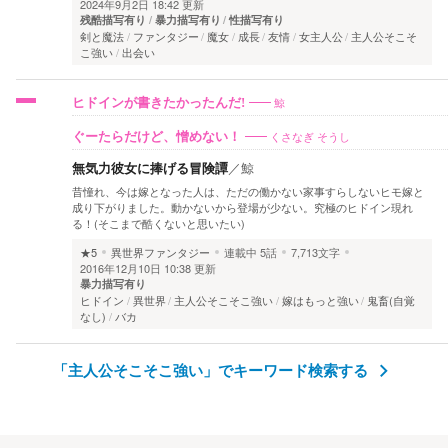
2024年9月2日 18:42 更新
残酷描写有り
暴力描写有り
性描写有り
剣と魔法
ファンタジー
魔女
成長
友情
女主人公
主人公そこそ
こ強い
出会い
鯨
ヒドインが書きたかったんだ!
くさなぎ そうし
ぐーたらだけど、憎めない！
無気力彼女に捧げる冒険譚
／
鯨
昔憧れ、今は嫁となった人は、ただの働かない家事すらしないヒモ嫁と
成り下がりました。動かないから登場が少ない。究極のヒドイン現れ
る！(そこまで酷くないと思いたい)
★5
異世界ファンタジー
連載中
5話
7,713文字
2016年12月10日 10:38 更新
暴力描写有り
ヒドイン
異世界
主人公そこそこ強い
嫁はもっと強い
鬼畜(自覚
なし)
バカ
「主人公そこそこ強い」でキーワード検索する