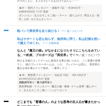
の下の二人に、ダメ元でヒールをかけてみたら――…
★21
現代ファンタジー
連載中
7話
18,944文字
2026年8月6日 17:07 更新
ダンジョン
主人公そこそこ強い
チート
成り上がり
男主人公
現
代
人外
カクヨムオンリー
超！カピバラ
軽バンで異世界を走り抜ける！
私はサポートも恋も知らず。無邪気に問う。私は記憶を想い
大槻有哉
で越えてゆくわ。
なんと『魔王の娘』がなかまになりたそうにこちらをみてい
る。〜約束、プロポーズは『異世界』で！〜
／
超！カピバラ
神さま主催のゴッドゲームに参加する事を強いられた、ごく普通の営業
マン。 彼のプレイヤーネームは、シロ。 プレイヤーは四人。 異世界の
魔王を倒す事がクリア条件。 一番早くクリ…
★18
異世界ファンタジー
完結済
73話
183,135文字
2019年5月31日 20:01 更新
残酷描写有り
暴力描写有り
異世界転移
ファンタジー
魔王の娘
勇者
ゲーム世界
敵にチー
ト
主人公そこそこ強い
ハッピーエンド
どこまでも「普通の人」のような思考の主人公が書きたかっ
@dualhorn
た