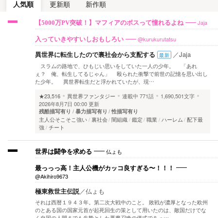
人気順
更新順
新作順
Jaja
【5000万PV突破！】マフィアのボスって憧れるよね
@kurukurutatsu
入っていきやすいしおもしろい
異世界に転生したので裏社会から支配する
／
Jaja
最新
スラムの路地で、ひもじい思いをしていた一人の少年。 「あれ
ぇ？ 俺、転生してるじゃん」 殴られた衝撃で前世の記憶を思い出し
た少年。 異世界転生だと浮かれていたが、現…
★23,516
異世界ファンタジー
連載中
771話
1,690,501文字
2026年8月7日 00:00 更新
残酷描写有り
暴力描写有り
性描写有り
主人公そこそこ強い
裏社会
闇組織
鑑定
職業
ハーレム
配下最
強
チート
仏ょも
世界は闘争を求める
最っっっ高！主人公機がカッコ良すぎる〜！！！
@Akihiro9673
極東救世主伝説
／
仏ょも
それは西暦１９４３年。第二次大戦中のこと。 敗戦が濃厚となった欧州
のとある国の国家元首が起死回生の策として用いたのは、敵国だけでな
く自国の人間までも生贄とした悪魔召喚の儀式であっ…