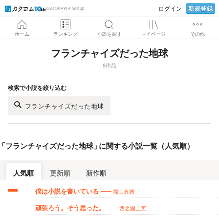
新規登録
ログイン
KADOKAWA Group
ホーム
ランキング
小説を探す
マイページ
その他
フランチャイズだった地球
8作品
検索で小説を絞り込む
フランチャイズだった地球
「
フランチャイズだった地球
」
に関する小説一覧（人気順）
人気順
更新順
新作順
福山典雅
僕は小説を書いている
西之園上実
頑張ろう。そう思った。