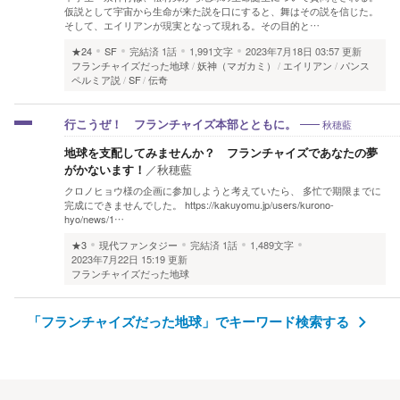
仮説として宇宙から生命が来た説を口にすると、舞はその説を信じた。
そして、エイリアンが現実となって現れる。その目的と…
★24
SF
完結済
1話
1,991文字
2023年7月18日 03:57 更新
フランチャイズだった地球
妖神（マガカミ）
エイリアン
パンス
ペルミア説
SF
伝奇
秋穂藍
行こうぜ！ フランチャイズ本部とともに。
地球を支配してみませんか？ フランチャイズであなたの夢
がかないます！
／
秋穂藍
クロノヒョウ様の企画に参加しようと考えていたら、 多忙で期限までに
完成にできませんでした。 https://kakuyomu.jp/users/kurono-
hyo/news/1…
★3
現代ファンタジー
完結済
1話
1,489文字
2023年7月22日 15:19 更新
フランチャイズだった地球
「フランチャイズだった地球」でキーワード検索する