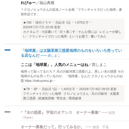
れびゅー
／
福山典雅
＊クロノヒョウさんの近況ノート企画「フランチャイズだった地球」参
加作品です。
★153
現代ドラマ
完結済
1話
1,979文字
2023年7月17日 22:28 更新
カクヨムで
小説書いて
日々過ごす
そんな僕には
レビューが嬉し
い
フランチャイズだった地球
というお題で
書いてみた
「地球屋」は太陽系第三惑星地球のものをいろいろ売ってい
西しまこ
る店なんだ
ここは「地球屋」。人気のメニューはね
／
西しまこ
地球って知ってるだろ？ 天の川銀河第三惑星だよ。美しい水の惑星 その
地球のものを売っているのが、「地球屋」なんだ クロノヒョウさんのお
題 https://kakuyomu.jp…
★79
SF
完結済
1話
1,405文字
2023年7月18日 09:53 更新
フランチャイズだった地球
クロノヒョウさん
天の川銀河
太陽系
第三惑星
絶滅危惧種
寄生虫
環境破壊
結音
“『水の惑星』 宇宙のオアシス オーナー募集”
（Yuine）
加須 千花
オーナー募集だって。行ってみるか。