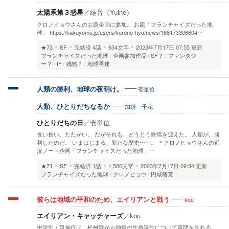
太陽系第３惑星
／
結音（Yuine）
クロノヒョウさんのお題企画に参加。 お題「フランチャイズだった地
球」 https://kakuyomu.jp/users/kurono-hyo/news/168173306604…
★73
SF
完結済
4話
634文字
2023年7月17日 07:55 更新
フランチャイズだった地球
企画参加作品
SF？
ファンタジ
ー？
IF
残酷？
地球再建
壱単位
人類の勝利、地球の夜明け。
加須 千花
人類、ひとりだちなるか
ひとりだちの日
／
壱単位
長い長い、たたかい。 だがそれも、とうとう終焉を迎えた。 人類が、勝
利したのだ。 いまはじまる、新たな歴史……。 ＊クロノヒョウさんの近
況ノート企画「フランチャイズだった地球」…
★71
SF
完結済
1話
1,580文字
2023年7月17日 09:34 更新
フランチャイズだった地球
クロノヒョウ
円城塔賞
kou
彼らは地域の平和のため、エイリアンと戦う
エイリアン・キャッチャーズ
／
kou
中学生・泉伸行は、松村舞から地球の生命誕生について質問をされる。