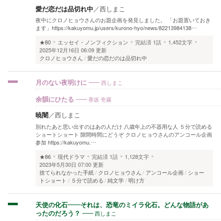
愛だ恋だは品切れ中
／
西しまこ
夜中にクロノヒョウさんのお題企画を発見しました。 「お題置いておき
ます」https://kakuyomu.jp/users/kurono-hyo/news/82213984138…
★80
エッセイ・ノンフィクション
完結済
1話
1,452文字
2025年12月16日 06:09 更新
クロノヒョウさん
愛だの恋だのは品切れ中
西しまこ
月のない夜明けに
香坂 壱霧
余韻にひたる
暁闇
／
西しまこ
別れたあと思い出すのはあの人だけ 八歳年上の不器用な人 ５分で読める
ショートショート 隙間時間にどうぞ クロノヒョウさんのアンコール企画
参加 https://kakuyomu.…
★86
現代ドラマ
完結済
1話
1,128文字
2023年5月30日 07:00 更新
捨てられなかった手紙
クロノヒョウさん
アンコール企画
ショー
トショート
５分で読める
純文学
明け方
天使の化石――それは、恐竜のミイラ化石。どんな物語があ
西しまこ
ったのだろう？