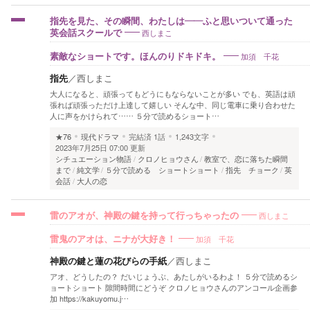
指先を見た、その瞬間、わたしは――ふと思いついて通った
西しまこ
英会話スクールで
加須 千花
素敵なショートです。ほんのりドキドキ。
指先
／
西しまこ
大人になると、頑張ってもどうにもならないことが多い でも、英語は頑
張れば頑張っただけ上達して嬉しい そんな中、同じ電車に乗り合わせた
人に声をかけられて…… ５分で読めるショート…
★76
現代ドラマ
完結済
1話
1,243文字
2023年7月25日 07:00 更新
シチュエーション物語
クロノヒョウさん
教室で、恋に落ちた瞬間
まで
純文学
５分で読める ショートショート
指先 チョーク
英
会話
大人の恋
西しまこ
雷のアオが、神殿の鍵を持って行っちゃったの
加須 千花
雷鬼のアオは、ニナが大好き！
神殿の鍵と蓮の花びらの手紙
／
西しまこ
アオ、どうしたの？ だいじょうぶ、あたしがいるわよ！ ５分で読めるシ
ョートショート 隙間時間にどうぞ クロノヒョウさんのアンコール企画参
加 https://kakuyomu.j…