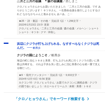
二月と三月の会議 ＊森の会議篇
／
西しまこ
クロノヒョウさんからお題いただきました 「二月と三月の会議」です あ
りがとうございます！ キツネさん、一生懸命会議を進行しようとするけ
れど なかなかちゃんと進みません あーあ、こ…
★25
詩・童話・その他
完結済
1話
1,296文字
2023年2月23日 23:51 更新
クロノヒョウさん
二月と三月の会議
森の会議
メルヘン
ショート
ショート
キツネ
クマ
仲良し
浜辺にクジラが打ち上げられる。なすすべもなくクジラは死
帆尊歩
んだ。
クジラの国にようこそ
／
帆尊歩
海辺の町に住むトキオと美香、打ち上げられ死に行くクジラの思いに美
香は共鳴する。 それは子供を失い悲しみに沈む美香の心を紙一重で支え
る物だった。
★9
現代ファンタジー
完結済
1話
9,933文字
2024年12月10日 16:56 更新
カクコン10
クロノヒョウさん
お題でカクコンに挑戦企画
クジラ
の国で会いましょう
ホエールドリームス
未樹
美香
トキオ
「クロノヒョウさん」でキーワード検索する