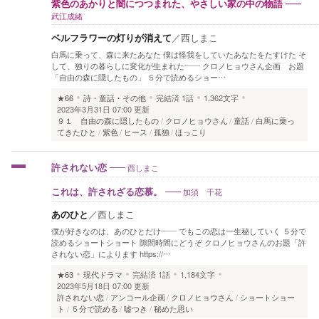
紫色のあかりと闇につつまれた、やさしい家の中の物語
武江成緒
ベルフラワーの灯りが消えて
／
西しまこ
白馬に乗って、森に来たあなた 僕は怪我をしていたあなたをたすけた そ
して、独りの暮らしに変化が生まれた―― クロノヒョウさん企画 お題
「自由の森に隠したもの」 ５分で読めるショー…
★66
詩・童話・その他
完結済
1話
1,362文字
2023年3月31日 07:00 更新
９１ 自由の森に隠したもの
クロノヒョウさん
童話
白馬に乗っ
てきたひと
紫色
ヒース
孤独
ほっこり
西しまこ
許されない恋
加須 千花
これは、許されざる恋慕。
あのひと
／
西しまこ
僕が好きなのは、あのひとだけ―― でもこの恋は一生秘していく ５分で
読めるショートショート 隙間時間にどうぞ クロノヒョウさんのお題「許
されない恋」によります https://…
★63
現代ドラマ
完結済
1話
1,184文字
2023年5月18日 07:00 更新
許されない恋
アンコール企画
クロノヒョウさん
ショートショー
ト
５分で読める
嘘つき
秘めた思い