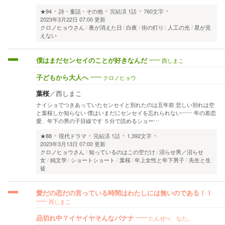
★94
詩・童話・その他
完結済
1話
760文字
2023年3月22日 07:00 更新
クロノヒョウさん
夜が消えた日
白夜
街の灯り
人工の光
星が見
えない
西しまこ
僕はまだセンセイのことが好きなんだ
クロノヒョウ
子どもから大人へ
葉桜
／
西しまこ
ナイショでつきあっていたセンセイと別れたのは五年前 悲しい別れは空
と葉桜しか知らない 僕はいまだにセンセイを忘れられない―― 年の差恋
愛、年下の男の子目線です ５分で読めるショー…
★88
現代ドラマ
完結済
1話
1,392文字
2023年3月13日 07:00 更新
クロノヒョウさん
知っているのはこの空だけ
沼らせ男／沼らせ
女
純文学
ショートショート
葉桜
年上女性と年下男子
先生と生
徒
愛だの恋だの言っている時間はわたしには無いのである！！
西しまこ
たんぜべ なた。
品切れ中？イヤイヤそんなバナナ