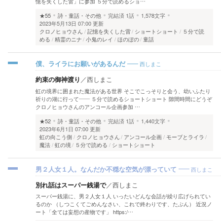
憶を失くした雷」に参加 ５分で読めるショ…
★55
詩・童話・その他
完結済
1話
1,578文字
2023年5月13日 07:00 更新
クロノヒョウさん
記憶を失くした雷
ショートショート
５分で読
める
精霊のニナ
小鬼のレイ
ほのぼの
童話
西しまこ
僕、ライラにお願いがあるんだ
約束の御神渡り
／
西しまこ
虹の境界に囲まれた魔法がある世界 そこでこっそりと会う、幼いふたり
祈りの湖に行って―― ５分で読めるショートショート 隙間時間にどうぞ
クロノヒョウさんのアンコール企画参加 …
★52
詩・童話・その他
完結済
1話
1,440文字
2023年6月1日 07:00 更新
虹の向こう側
クロノヒョウさん
アンコール企画
モーブとライラ
魔法
虹の境
５分で読める
ショートショート
西しまこ
男２人女１人。なんだか不穏な空気が漂っていて
別れ話はスーパー銭湯で
／
西しまこ
スーパー銭湯に、男２人女１人 いったいどんな会話が繰り広げられてい
るのか （しつこくてごめんなさい、これで終わりです、たぶん） 近況ノ
ート「全ては妄想の産物です」 https:/…