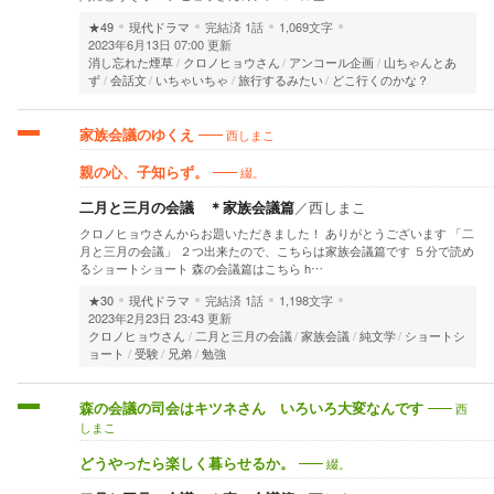
★49
現代ドラマ
完結済
1話
1,069文字
2023年6月13日 07:00 更新
消し忘れた煙草
クロノヒョウさん
アンコール企画
山ちゃんとあ
ず
会話文
いちゃいちゃ
旅行するみたい
どこ行くのかな？
西しまこ
家族会議のゆくえ
綴。
親の心、子知らず。
二月と三月の会議 ＊家族会議篇
／
西しまこ
クロノヒョウさんからお題いただきました！ ありがとうございます 「二
月と三月の会議」 ２つ出来たので、こちらは家族会議篇です ５分で読め
るショートショート 森の会議篇はこちら h…
★30
現代ドラマ
完結済
1話
1,198文字
2023年2月23日 23:43 更新
クロノヒョウさん
二月と三月の会議
家族会議
純文学
ショートシ
ョート
受験
兄弟
勉強
西
森の会議の司会はキツネさん いろいろ大変なんです
しまこ
綴。
どうやったら楽しく暮らせるか。