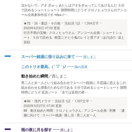
泣かないで、アオ ぎゅっ あたしはアオをぎゅってしてあげるんだ ５分
で読めるショートショート 隙間時間にどうぞ クロノヒョウさんのアンコ
ール企画参加作品です https://…
★72
詩・童話・その他
完結済
1話
1,504文字
2023年6月6日 07:00 更新
行方不明の宝物
クロノヒョウさん
アンコール企画
ショートショ
ート
５分で読める
精霊ニナと小鬼のレイと雷アオ
ほのぼの
涙と
笑顔
西しまこ
スーパー銭湯に張り込みに来て
猫の尻尾
このトリオ最高。( ´ ▽ ` )ﾉ
動き始めた瞬間
／
西しまこ
男二人と女一人という組み合わせでスーパー銭湯に 不思議に思えるこの
組み合わせも捜査のためなのである ５分で読めるショートショート 隙間
時間にどうぞ 近況ノート 「全ては妄想の産…
★66
現代ドラマ
完結済
1話
1,507文字
2023年5月27日 07:00 更新
88 動き始めた時間
クロノヒョウさん
アンコール企画
刑事
逮
捕に向けて
スーパー銭湯
推し活
男二人女一人
西しまこ
雨の夜に月を探す