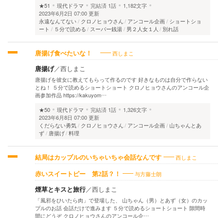
★51
現代ドラマ
完結済
1話
1,182文字
2023年6月2日 07:00 更新
永遠なんてない
クロノヒョウさん
アンコール企画
ショートショ
ート
５分で読める
スーパー銭湯
男２人女１人
別れ話
西しまこ
唐揚げ食べたいな！
唐揚げ
／
西しまこ
唐揚げを彼女に教えてもらって作るのです 好きなものは自分で作らない
とね！ ５分で読めるショートショート クロノヒョウさんのアンコール企
画参加作品 https://kakuyom…
★50
現代ドラマ
完結済
1話
1,326文字
2023年6月8日 07:00 更新
くだらない勇気
クロノヒョウさん
アンコール企画
山ちゃんとあ
ず
唐揚げ
料理
西しまこ
結局はカップルのいちゃいちゃ会話なんです
与方藤士朗
赤いスイートピー 第2話？！
煙草とキスと旅行
／
西しまこ
「風邪をひいたら肉」で登場した、 山ちゃん（男）とあず（女）のカッ
プルのお話 会話だけで進みます ５分で読めるショートショート 隙間時
間にどうぞ クロノヒョウさんのアンコール企…