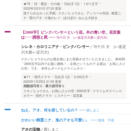
★75
詩・童話・その他
完結済
1話
1,611文字
2023年5月31日 07:00 更新
捨てられなかった手紙
クロノヒョウさん
アンコール作品
精霊ニ
ナ
雷のアオ
小鬼のレイ
ほのぼの
みんな大好き
【2000字】ピンクパンサーという花。外の青い空。花言葉
与十川 大 (←改淀川大新←淀川大)
は……誘惑と罠
シレネ・カロリニアナ・ピンクパンサー
／
与十川 大 (←改淀
川大新←淀川大)
クロノヒョウさんのお題企画にまた投稿させていただきました。 第42回
「2000文字以内でお題に挑戦！」企画というもので お題は「お気に入り
の空」です。 本作もダークなクライムサス…
★71
現代ドラマ
完結済
1話
2,000文字
2023年1月25日 21:00 更新
残酷描写有り
暴力描写有り
クロノヒョウさん
お気に入りの空
2000文字
クライムサスペンス
ホラー
現代ドラマ
ミステリー
花言葉
西しまこ
ねえ、アオ、何を探しているの？
加須 千花
かわいい精霊ニナ、鬼のアオも可愛い。
アオの宝物
／
西しまこ