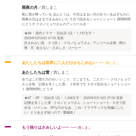
雨夜の月
／
西しまこ
夜に雨が降っている ほんとうは、今日はまるい月が出ているはずなのに
雨夜の月はまるできみみたいだ ５分で読めるショートショート 隙間時間
にどうぞ クロノヒョウさんのアンコール企…
★69
現代ドラマ
完結済
1話
1,137文字
2023年5月24日 07:00 更新
許されない恋 ３つ目！
クロノヒョウさん
アンコール企画
雨の
夜
月
会えない
さみしさ
コーヒー
西しまこ
あたしたちは世界に二人だけかもしれない
あたしたちは雷
／
西しまこ
全てはこの雷の力のせい いこう、どこまでも。二人で―― クロノヒョウ
さん企画「記憶を失くした雷」 ２作目です ５分で読めるショートショー
ト 隙間時間にどうぞ
★67
SF
完結済
1話
1,248文字
2023年5月16日 07:00 更新
記憶を失くした雷
クロノヒョウさん
ショートショート
５分で読
める
ジャンル、SFなのかなあ、これ
ドラマチックな長編にした
い
とりあえず短いので
電磁砲！
西しまこ
もう独りはさみしいよ――