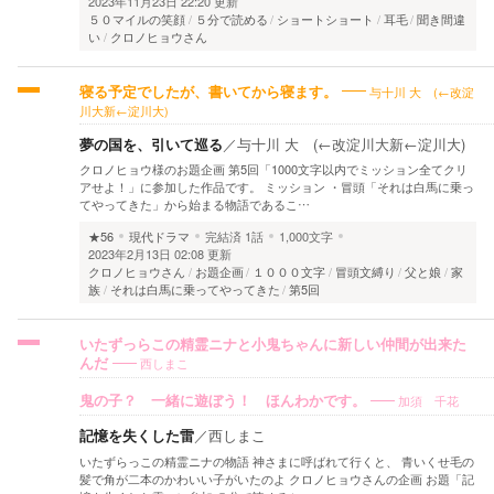
2023年11月23日 22:20 更新
５０マイルの笑顔
５分で読める
ショートショート
耳毛
聞き間違
い
クロノヒョウさん
与十川 大 (←改淀
寝る予定でしたが、書いてから寝ます。
川大新←淀川大)
夢の国を、引いて巡る
／
与十川 大 (←改淀川大新←淀川大)
クロノヒョウ様のお題企画 第5回「1000文字以内でミッション全てクリ
アせよ！」に参加した作品です。 ミッション ・冒頭「それは白馬に乗っ
てやってきた」から始まる物語であるこ…
★56
現代ドラマ
完結済
1話
1,000文字
2023年2月13日 02:08 更新
クロノヒョウさん
お題企画
１０００文字
冒頭文縛り
父と娘
家
族
それは白馬に乗ってやってきた
第5回
いたずっらこの精霊ニナと小鬼ちゃんに新しい仲間が出来た
西しまこ
んだ
加須 千花
鬼の子？ 一緒に遊ぼう！ ほんわかです。
記憶を失くした雷
／
西しまこ
いたずらっこの精霊ニナの物語 神さまに呼ばれて行くと、 青いくせ毛の
髪で角が二本のかわいい子がいたのよ クロノヒョウさんの企画 お題「記