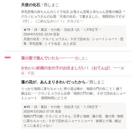
天使の化石
／
西しまこ
羽毛恐竜の赤ちゃんのミイラ化石 お母さん恐竜と赤ちゃん恐竜の物語 ＊
クロノヒョウさんのお題「天使の化石」で書きました。 期限切れですが
（汗）。（ごめんなさい！！） クロノヒ…
★76
詩・童話・その他
完結済
1話
1,378文字
2024年5月9日 22:04 更新
天使の化石
クロノヒョウさん
５分で読める
ショートショート
恐
竜
羽毛恐竜
ミイラ化石
おとぎ話
西しまこ
蓮の葉で遊んでいたら――
加
かわいい妖精の女の子のお出ましだい！（おてんば）
須 千花
蓮の花が、あんまりきれいだったから
／
西しまこ
うっかり地獄に落ちちゃった 帰り道は確か、地獄の門の向こう！ 鍵？
鍵はね―― クロノヒョウさん企画「地獄の門の鍵」 ５分で読めるショー
トショート 隙間時間にどうぞ
★80
詩・童話・その他
完結済
1話
1,138文字
2023年3月28日 07:00 更新
地獄の門の鍵
クロノヒョウさん
天界と地獄
蓮の花、蓮の茎
地獄
に落ちちゃった
５分で読めるショートショート
妖精と小鬼
鍵は
そこにあるじゃない