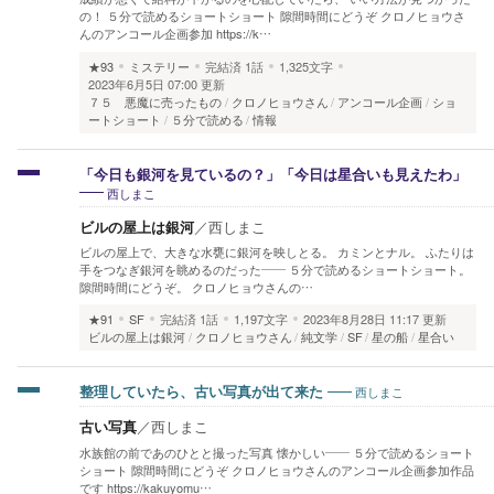
の！ ５分で読めるショートショート 隙間時間にどうぞ クロノヒョウさ
んのアンコール企画参加 https://k…
★93
ミステリー
完結済
1話
1,325文字
2023年6月5日 07:00 更新
７５ 悪魔に売ったもの
クロノヒョウさん
アンコール企画
ショ
ートショート
５分で読める
情報
「今日も銀河を見ているの？」「今日は星合いも見えたわ」
西しまこ
ビルの屋上は銀河
／
西しまこ
ビルの屋上で、大きな水甕に銀河を映しとる。 カミンとナル。 ふたりは
手をつなぎ銀河を眺めるのだった―― ５分で読めるショートショート。
隙間時間にどうぞ。 クロノヒョウさんの…
★91
SF
完結済
1話
1,197文字
2023年8月28日 11:17 更新
ビルの屋上は銀河
クロノヒョウさん
純文学
SF
星の船
星合い
西しまこ
整理していたら、古い写真が出て来た
古い写真
／
西しまこ
水族館の前であのひとと撮った写真 懐かしい―― ５分で読めるショート
ショート 隙間時間にどうぞ クロノヒョウさんのアンコール企画参加作品
です https://kakuyomu…