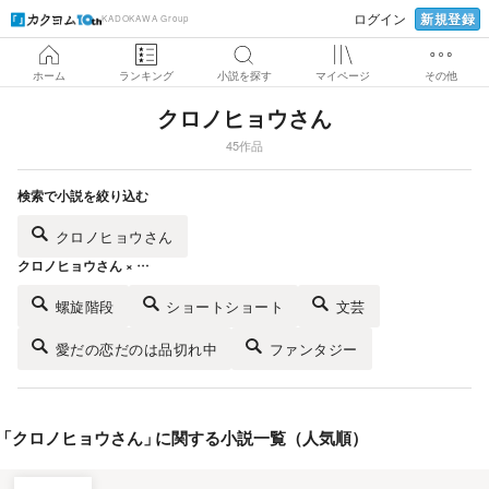
新規登録
ログイン
KADOKAWA Group
ホーム
ランキング
小説を探す
マイページ
その他
クロノヒョウさん
45作品
検索で小説を絞り込む
クロノヒョウさん
クロノヒョウさん × …
螺旋階段
ショートショート
文芸
愛だの恋だのは品切れ中
ファンタジー
「
クロノヒョウさん
」
に関する小説一覧（人気順）