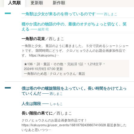
人気順
更新順
新作順
西しまこ
一角獣は少女が来るのを待っているのです
穏やか流れの物語の中の、最後のオチがちょっと切なく、笑
綾邦 司
える
一角獣の花束
／
西しまこ
一角獣と少女。 童話のように書きました。 ５分で読めるショートショー
トです。 隙間時間にどうぞ。 クロノヒョウさんのお題企画参加作品で
す。 https://kakuyomu.j…
★136
詩・童話・その他
完結済
1話
1,218文字
2024年10月9日 07:00 更新
一角獣のため息
クロノヒョウさん
童話
僕は塔の中の螺旋階段を上っていく。長い時間をかけて上っ
西しまこ
ていくんだ
しゃもこ
人生は階段
長い階段の果てに
／
西しまこ
クロノヒョウさんのお題企画参加作品です！
https://kakuyomu.jp/user_events/16818792439807410028 最近参加した
いなあと思いつつ…