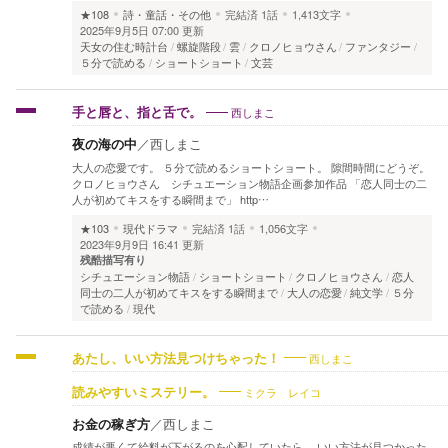
★108
詩・童話・その他
完結済
1話
1,413文字
2025年9月5日 07:00 更新
天女の住む時計台
螺旋階段
雲
クロノヒョウさん
ファンタジー
５分で読める
ショートショート
文芸
西しまこ
手と唇と、指と舌で。
夜の海の中
／
西しまこ
大人の恋愛です。 ５分で読めるショートショート。 隙間時間にどうぞ。
クロノヒョウさん シチュエーション物語企画参加作品 「恋人同士の二
人が初めてキスをする瞬間まで」 http…
★103
現代ドラマ
完結済
1話
1,056文字
2023年9月9日 16:41 更新
残酷描写有り
シチュエーション物語
ショートショート
クロノヒョウさん
恋人
同士の二人が初めてキスをする瞬間まで
大人の恋愛
純文学
５分
で読める
現代
西しまこ
あたし、いい方法見つけちゃった！
ミクラ レイコ
読みやすいミステリー。
お金の稼ぎ方
／
西しまこ
成績が悪くて給料が下がるのを心配していたら、 いい方法が見つかった