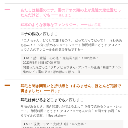
あたしは精霊のニナ。雷のアオの頭の上が最近の定位置だっ
西しまこ
たんだけど、でも
猫の尻尾
絵本のような素敵なファンタジー。
ニナの悩み
／
西しまこ
「ニナちゃん、どうして逃げるの？」 だってだってだって！ うわああ
ああん！！ ５分で読めるショートショート 隙間時間にどうぞ クロノヒ
ョウさんのアンコール企画参加作品です h…
★61
詩・童話・その他
完結済
1話
1,505文字
2023年6月14日 07:00 更新
間違った鬼ごっこ
クロノヒョウさん
アンコール企画
精霊ニナ
小
鬼のレイ
雷のアオ
ほのぼの
ほっこり
耳毛と聞き間違いと折り紙と（すみません、ほとんど冗談で
西しまこ
書きました）
耳毛は伸びるよどこまでも
／
西しまこ
耳毛があるとさ、聞き間違いが増えるよね？ ５分で読めるショートショ
ート。 隙間時間にどうぞ！ クロノヒョウさんの自主企画です お題「５
０マイルの笑顔」 https://kaku…
★59
現代ドラマ
完結済
1話
677文字