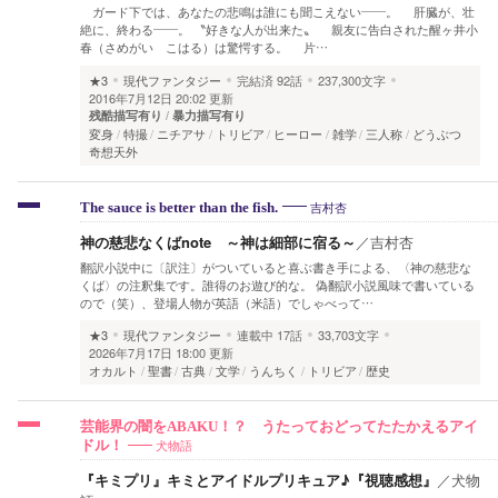
ガード下では、あなたの悲鳴は誰にも聞こえない――。 肝臓が、壮
絶に、終わる――。 〝好きな人が出来た〟 親友に告白された醒ヶ井小
春（さめがい こはる）は驚愕する。 片…
★3
現代ファンタジー
完結済
92話
237,300文字
2016年7月12日 20:02 更新
残酷描写有り
暴力描写有り
変身
特撮
ニチアサ
トリビア
ヒーロー
雑学
三人称
どうぶつ
奇想天外
吉村杏
The sauce is better than the fish.
神の慈悲なくばnote ～神は細部に宿る～
／
吉村杏
翻訳小説中に〔訳注〕がついていると喜ぶ書き手による、〈神の慈悲な
くば〉の注釈集です。誰得のお遊び的な。 偽翻訳小説風味で書いている
ので（笑）、登場人物が英語（米語）でしゃべって…
★3
現代ファンタジー
連載中
17話
33,703文字
2026年7月17日 18:00 更新
オカルト
聖書
古典
文学
うんちく
トリビア
歴史
芸能界の闇をABAKU！？ うたっておどってたたかえるアイ
犬物語
ドル！
『キミプリ』キミとアイドルプリキュア♪『視聴感想』
／
犬物