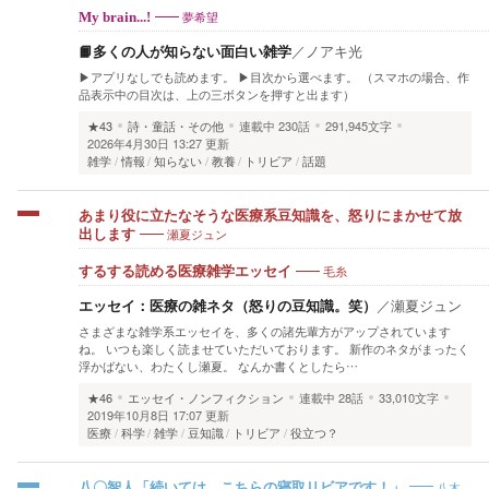
夢希望
My brain...!
📙多くの人が知らない面白い雑学
／
ノアキ光
▶アプリなしでも読めます。 ▶目次から選べます。 （スマホの場合、作
品表示中の目次は、上の三ボタンを押すと出ます）
★43
詩・童話・その他
連載中
230話
291,945文字
2026年4月30日 13:27 更新
雑学
情報
知らない
教養
トリビア
話題
あまり役に立たなそうな医療系豆知識を、怒りにまかせて放
瀬夏ジュン
出します
毛糸
するする読める医療雑学エッセイ
エッセイ：医療の雑ネタ（怒りの豆知識。笑）
／
瀬夏ジュン
さまざまな雑学系エッセイを、多くの諸先輩方がアップされています
ね。 いつも楽しく読ませていただいております。 新作のネタがまったく
浮かばない、わたくし瀬夏。 なんか書くとしたら…
★46
エッセイ・ノンフィクション
連載中
28話
33,010文字
2019年10月8日 17:07 更新
医療
科学
雑学
豆知識
トリビア
役立つ？
八木
八〇智人「続いては、こちらの寝取リビアです！」