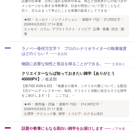
読書や出来事、日常に溢れる樹木や草花、鳥など自然界からの気づきや
メッセージから発する考察事項、社会や歴史について思うことなど、
日々、立ち止まって考えたことを覚書の延長としてできる…
★83
エッセイ・ノンフィクション
連載中
17話
27,259文字
2026年6月20日 17:14 更新
エッセイ
コラム
アブストラクト
トリビア
記事
覚書
詩文
随
筆
ラノベ一冊何万文字？ プロのシナリオライターの執筆速度
板皮類
はどのくらい？
文屋旅人
物語に必要な知性と視点を得ることができる。
クリエイターならば知っておきたい雑学【ありがとう
40000PV】
／
板皮類
【第70回 2026.6.22】 『物書きの基本、シナリオの量について』を配信
【元ゲームディレクターが、毎回、クリエイト活動に役立ちそうな雑学
をご紹介します！】 ここでは、…
★40
創作論・評論
連載中
70話
214,305文字
2026年6月22日 21:11 更新
心理学
テクニック集
雑学
トリビア
カクヨム先行
ノアキ光
話題や教養にもなる面白い雑学をお届けします