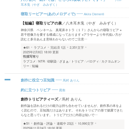
耳木兎（やぎ みみずく）
Akira Clementi
寝取リービアー(あのメロディで)
【短編】寝取リビアの泉
／
八木耳木兎（やぎ みみずく）
神奈川県 ペンネーム 真尾床ネトラ（１７）さんからの寝取リビア ※
若干想像力を要する構成になっております ※アラサーより年代低い方が
読むと多分あんま意味わからないのでご注意…
★61
ラブコメ
完結済
1話
2,351文字
2025年2月8日 18:00 更新
性描写有り
ラブコメ
NTR
幼馴染
ざまぁ
トリビア
パロディ
カクヨムオン
リー
短編
馬村 ありん
創作に役立つ豆知識
晁衡
約に立つトリビア
創作トリビアティーズ
／
馬村 ありん
創作論を語れるだけの能力は持ち合わせていませんが、創作系の本をよ
く読むので、豆知識だけはあります。 それをトリビアの形で披露できた
らなと思っています。 トリビアだけに内容は短いで…
★51
創作論・評論
連載中
23話
10,990文字
2025年11月24日 18:00 更新