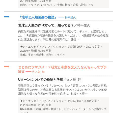
2018年8月2日 19:31 更新
雑学
トリビア
ひまつぶし
生物
植物
語源
昆虫
アリ
神平里久
『地球と人類誕生の物語』
地球と人類の作り方って、知ってる？
／
神平里久
高度な知的生命体に進化可能なルートに絞って、ギュッ、と濃縮しまし
た。 UR級連発の奇跡の物語をお楽しみください。 ※惑星形成や生命進化
には諸説あります。特に種の登場年代は、発見…
★0
エッセイ・ノンフィクション
完結済
29話
24,075文字
2025年4月5日 00:05 更新
進化
宇宙
地球史
科学
トリビア
まじめにフマジメ！？研究と考察を交えたなんちゃってプチ
火ノ島_翔
論文
Uターンについての検証と考察
／
火ノ島_翔
普段何気なく使っている『Uターン』という言葉についての考察と研究。
語源は何なのか、本当は異なる意味を持つのではないか？スラング的使
用法など様々な角度から可能性を追求し、結論へと導…
★0
エッセイ・ノンフィクション
完結済
1話
3,185文字
2020年3月4日 20:22 更新
KAC20203
短編
考察
検証
トリビア
ハッピーターン
小論文
エ
ッセイ