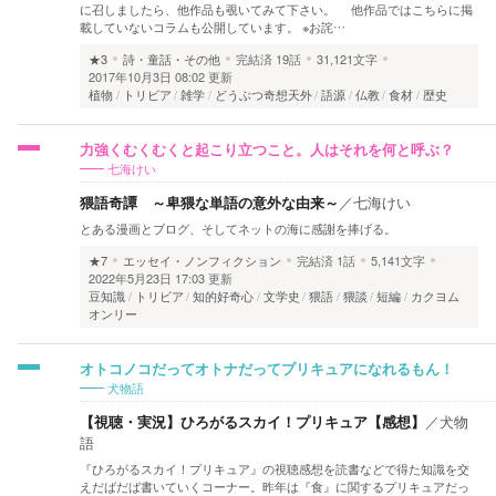
に召しましたら、他作品も覗いてみて下さい。 他作品ではこちらに掲
載していないコラムも公開しています。 ※お詫…
★3
詩・童話・その他
完結済
19話
31,121文字
2017年10月3日 08:02 更新
植物
トリビア
雑学
どうぶつ奇想天外
語源
仏教
食材
歴史
力強くむくむくと起こり立つこと。人はそれを何と呼ぶ？
七海けい
猥語奇譚 ～卑猥な単語の意外な由来～
／
七海けい
とある漫画とブログ、そしてネットの海に感謝を捧げる。
★7
エッセイ・ノンフィクション
完結済
1話
5,141文字
2022年5月23日 17:03 更新
豆知識
トリビア
知的好奇心
文学史
猥語
猥談
短編
カクヨム
オンリー
オトコノコだってオトナだってプリキュアになれるもん！
犬物語
【視聴・実況】ひろがるスカイ！プリキュア【感想】
／
犬物
語
『ひろがるスカイ！プリキュア』の視聴感想を読書などで得た知識を交
えだばだば書いていくコーナー。昨年は『食』に関するプリキュアだっ