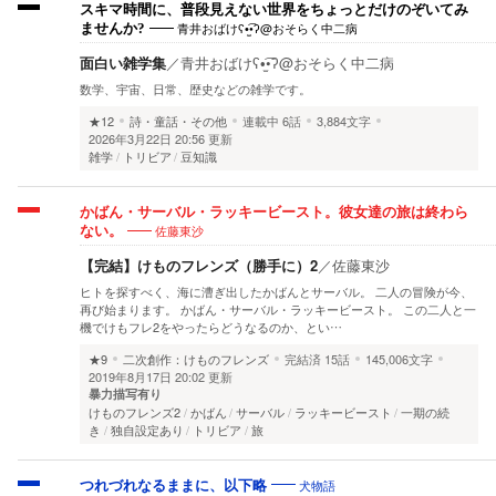
スキマ時間に、普段見えない世界をちょっとだけのぞいてみ
青井おばけʕ•̫͡•ʔ@おそらく中二病
ませんか?
面白い雑学集
／
青井おばけʕ•̫͡•ʔ@おそらく中二病
数学、宇宙、日常、歴史などの雑学です。
★12
詩・童話・その他
連載中
6話
3,884文字
2026年3月22日 20:56 更新
雑学
トリビア
豆知識
かばん・サーバル・ラッキービースト。彼女達の旅は終わら
佐藤東沙
ない。
【完結】けものフレンズ（勝手に）2
／
佐藤東沙
ヒトを探すべく、海に漕ぎ出したかばんとサーバル。 二人の冒険が今、
再び始まります。 かばん・サーバル・ラッキービースト。 この二人と一
機でけもフレ2をやったらどうなるのか、とい…
★9
二次創作：けものフレンズ
完結済
15話
145,006文字
2019年8月17日 20:02 更新
暴力描写有り
けものフレンズ2
かばん
サーバル
ラッキービースト
一期の続
き
独自設定あり
トリビア
旅
犬物語
つれづれなるままに、以下略