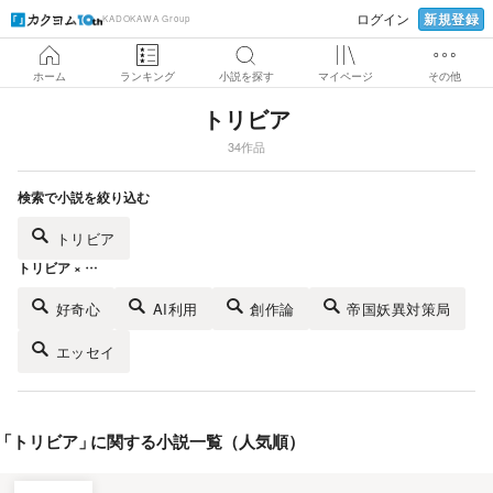
新規登録
ログイン
KADOKAWA Group
ホーム
ランキング
小説を探す
マイページ
その他
トリビア
34作品
検索で小説を絞り込む
トリビア
トリビア × …
好奇心
AI利用
創作論
帝国妖異対策局
エッセイ
「
トリビア
」
に関する小説一覧（人気順）