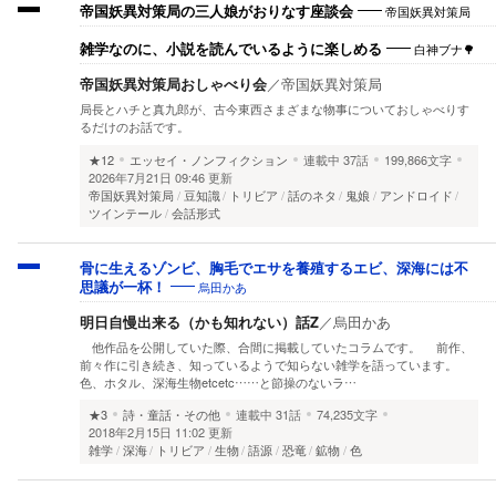
帝国妖異対策局
帝国妖異対策局の三人娘がおりなす座談会
白神ブナ🌳
雑学なのに、小説を読んでいるように楽しめる
帝国妖異対策局おしゃべり会
／
帝国妖異対策局
局長とハチと真九郎が、古今東西さまざまな物事についておしゃべりす
るだけのお話です。
★12
エッセイ・ノンフィクション
連載中
37話
199,866文字
2026年7月21日 09:46 更新
帝国妖異対策局
豆知識
トリビア
話のネタ
鬼娘
アンドロイド
ツインテール
会話形式
骨に生えるゾンビ、胸毛でエサを養殖するエビ、深海には不
烏田かあ
思議が一杯！
明日自慢出来る（かも知れない）話Z
／
烏田かあ
他作品を公開していた際、合間に掲載していたコラムです。 前作、
前々作に引き続き、知っているようで知らない雑学を語っています。
色、ホタル、深海生物etcetc……と節操のないラ…
★3
詩・童話・その他
連載中
31話
74,235文字
2018年2月15日 11:02 更新
雑学
深海
トリビア
生物
語源
恐竜
鉱物
色