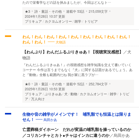
たので栄養学などの話を挟みましたが、今回はどんなト…
★3
詩・童話・その他
連載中
53話
215,059文字
2024年1月28日 10:37 更新
プリキュア
カクヨムオンリー
雑学
トリビア
わん！わん！わん！わん！わん！わん！わん！わん！わん！
犬物語
わん！わん！
【わんぷり】わんだふるぷりきゅあ！【視聴実況感想】
／
犬
物語
『わんだふるぷりきゅあ！』の視聴感想を雑学知識を交えて書いていく
コーナー 今作は言うまでもなく『犬』に関する話題があるでしょう。あ
と『動物』全般も範囲内だね 我が家に黒ラブが…
★0
詩・童話・その他
連載中
52話
252,784文字
2025年1月26日 10:53 更新
プリキュア
ぷりきゅあ
犬
動物
カクヨムオンリー
雑学
トリビ
ア
万人向け
生物や音の雑学がメインです！ 哺乳類でも恒温とは限りま
烏田かあ
せん！
亡霊葬稿ダイホーン だれが変温の哺乳類を操っているのか
／コリカンチャとカト●チャはインカに違うのか
／
烏田かあ