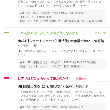
語源、古生物などなど、知っているようで知らない雑学を語っていま
す。 お気に召しましたら、他作品にも目を通してや…
★3
詩・童話・その他
完結済
24話
51,368文字
2017年10月3日 10:02 更新
雑学
トリビア
古生物
植物
どうぶつ奇想天外
漢方
鉱物
語源
鉄生 裕
これを読めば、少しだけ頭が良くなるかも・・・
No.31【ショートショート】魔法使いの無駄づかい ～知恵熱
～
／
鉄生 裕
【※一分で読める超ショートショート作品です！】 皆さんは、知ってま
した？
★3
SF
完結済
1話
401文字
2022年4月20日 20:00 更新
短編
ショートショート
トリビア
雑学
魔法使い
烏田かあ
ヒアリはどこからやって来たのか？
明日自慢出来る（かも知れない）話ZZ
／
烏田かあ
別の作品を公開していた際、合間に掲載していたコラムです。 知っ
ているようで知らない雑学を語っています。 今回は着色料に使われる
虫や、話題のヒアリを取り上げています。 ま…
★0
詩・童話・その他
連載中
22話
53,563文字