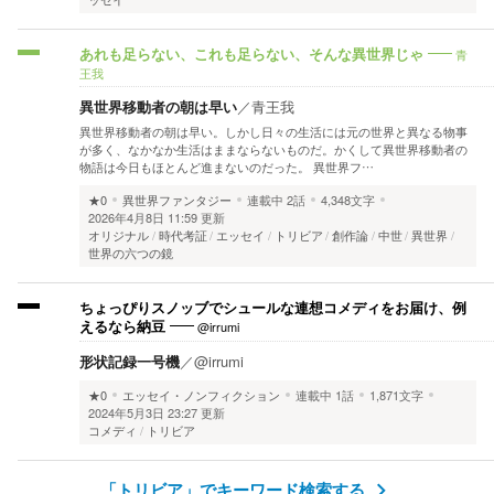
青
あれも足らない、これも足らない、そんな異世界じゃ
王我
異世界移動者の朝は早い
／
青王我
異世界移動者の朝は早い。しかし日々の生活には元の世界と異なる物事
が多く、なかなか生活はままならないものだ。かくして異世界移動者の
物語は今日もほとんど進まないのだった。 異世界フ…
★0
異世界ファンタジー
連載中
2話
4,348文字
2026年4月8日 11:59 更新
オリジナル
時代考証
エッセイ
トリビア
創作論
中世
異世界
世界の六つの鏡
ちょっぴりスノッブでシュールな連想コメディをお届け、例
@irrumi
えるなら納豆
形状記録一号機
／
@irrumi
★0
エッセイ・ノンフィクション
連載中
1話
1,871文字
2024年5月3日 23:27 更新
コメディ
トリビア
「トリビア」でキーワード検索する