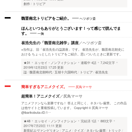
創作
トリビア
ヘツポツ斎
魏晋南北トリビアをご紹介。
ほんといつもありがとうございます！って感じで読んでま
一掬
す。
崔浩先生の「魏晋南北雑学」講座
／
ヘツポツ斎
※当作は、旧「崔浩先生の諡講座」です。 崔浩先生が、魏晋南北朝史に
おける ちょっとしたトリビアをご紹介。思いついたときに更新です。
★31
エッセイ・ノンフィクション
連載中
4話
7,242文字
2019年12月23日 17:25 更新
諡
魏晋南北朝時代
五胡十六国時代
トリビア
崔浩先生
尻鳥マーサ
簡単すぎるアニメクイズ。
超簡単！アニメクイズ
／
尻鳥マーサ
アニメファンなら楽勝ですね！ 答えと同じく、ネタバレ厳禁。 この作品
は他サイトと重複投稿しています。 Copyright ©︎ 尻鳥マーサ
@ibarikobuta+ID:1…
★48
エッセイ・ノンフィクション
完結済
1話
883文字
2017年7月23日 11:11 更新
新世紀エヴァンゲリオン
アニメ
クイズ
ネタバレ厳禁
トリック