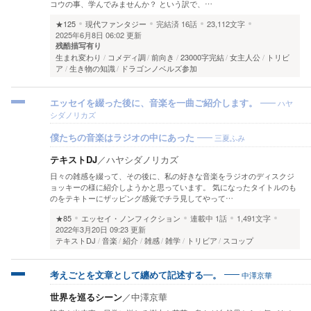
コウの事、学んでみませんか？ という訳で、…
★125
現代ファンタジー
完結済
16話
23,112文字
2025年6月8日 06:02 更新
残酷描写有り
生まれ変わり
コメディ調
前向き
23000字完結
女主人公
トリビ
ア
生き物の知識
ドラゴンノベルズ参加
ハヤ
エッセイを綴った後に、音楽を一曲ご紹介します。
シダノリカズ
三夏ふみ
僕たちの音楽はラジオの中にあった
テキストDJ
／
ハヤシダノリカズ
日々の雑感を綴って、その後に、私の好きな音楽をラジオのディスクジ
ョッキーの様に紹介しようかと思っています。 気になったタイトルのも
のをテキトーにザッピング感覚でチラ見してやって…
★85
エッセイ・ノンフィクション
連載中
1話
1,491文字
2022年3月20日 09:23 更新
テキストDJ
音楽
紹介
雑感
雑学
トリビア
スコップ
中澤京華
考えごとを文章として纏めて記述する—。
世界を巡るシーン
／
中澤京華