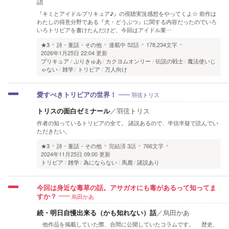
語
『キミとアイドルプリキュア♪』の視聴実況感想をやってくよ☆ 前作は
わたしの得意分野である『犬・どうぶつ』に関する内容だったのでいろ
いろトリビアを書けたんだけど、今回はアイドル業…
★3
詩・童話・その他
連載中
52話
178,234文字
2026年1月25日 22:04 更新
プリキュア
ぷりきゅあ
カクヨムオンリー
伝説の戦士
魔法使いじ
ゃない
雑学
トリビア
万人向け
羽弦トリス
愛すべきトリビアの世界！
トリスの面白ゼミナール
／
羽弦トリス
作者の知っているトリビアの全て。 諸説あるので、半信半疑で読んでい
ただきたい。
★3
詩・童話・その他
完結済
3話
766文字
2024年11月25日 09:00 更新
トリビア
雑学
為にならない
馬鹿
諸説あり
今回は身近な毒草の話。アサガオにも毒があるって知ってま
烏田かあ
すか？
続・明日自慢出来る（かも知れない）話
／
烏田かあ
他作品を掲載していた際、合間に公開していたコラムです。 歴史、