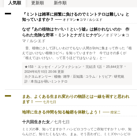
人気順
更新順
新作順
『ミントは雑草に頻繁に負けるのでミントテロは難しい』と
オドマン★コマ / ルシエド
知っていますか？
なぜ『あの植物はヤバい！という嘘』は解かれないのか 作
られた危険な野草・ミントとナガミヒナゲシ
／
オドマン★コ
マ / ルシエド
昔、植物にさして詳しいわけでもない人間が2chに集まって作った『植
えてはいけない植物コピペ』を知っていますか？ 今ではその多くが
「植えてはいけない、って言うほどではないよな」と…
★153
エッセイ・ノンフィクション
完結済
1話
25,644文字
2024年6月10日 20:06 更新
カクヨムオンリー
植物
雑学
豆知識
コラム
トリビア
研究統
計
本当はか弱いミントテロ
まあ、よくある生まれ変わりの物語とは一線を画すと思われ
七月七日
ます！
燈栄二
地球に生きる仲間を知る輪廻を体験しよう！
十六回生きた女
／
七月七日
ミミズの事、知ってますか？ ハシビロコウってご存知ですか？ いや、知
らんけど。知りたくもないわ。 まぁ、そう言わずに、ミミズやハシビロ