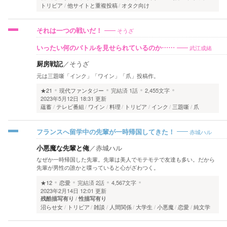
トリビア
他サイトと重複投稿
オタク向け
そうざ
それは一つの戦いだ！
武江成緒
いったい何のバトルを見せられているのか……
厨房戦記
／
そうざ
元は三題噺「インク」「ワイン」「爪」投稿作。
★21
現代ファンタジー
完結済
1話
2,455文字
2023年5月12日 18:31 更新
蘊蓄
テレビ番組
ワイン
料理
トリビア
インク
三題噺
爪
赤城ハル
フランスへ留学中の先輩が一時帰国してきた！
小悪魔な先輩と俺
／
赤城ハル
なぜか一時帰国した先輩。先輩は美人でモテモテで友達も多い。だから
先輩が男性の誰かと喋っていると心がざわつく。
★12
恋愛
完結済
2話
4,567文字
2023年2月14日 12:01 更新
残酷描写有り
性描写有り
沼らせ女
トリビア
雑談
人間関係
大学生
小悪魔
恋愛
純文学