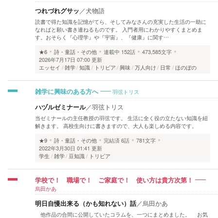
つれづれグサッ
／
犬物語
読書で得た知識を記憶がてら、そしてみなさんの充実した生活の一助に
なればと願い書き連ねるものです。 入門者用にわかりやすくまとめま
す。おそらく『心理学』や『宇宙』、『健康』に関す…
★6
詩・童話・その他
連載中
152話
473,585文字
2026年7月17日 07:00 更新
エッセイ
雑学
知識
トリビア
興味
万人向け
日常
ほのぼの
羽弦トリス
雑学に興味のある方へ
ハヅルゼミナール
／
羽弦トリス
当ゼミナールの主任教授の羽弦です。 生活に全く役の立たない知識を紐
解きます。 高校生向けに書きますので、大人も楽しめる内容です。
★9
詩・童話・その他
完結済
6話
781文字
2022年3月30日 01:41 更新
学生
雑学
豆知識
トリビア
学校で！ 職場で！ ご家庭で！ 使い方は貴方次第！
烏田かあ
明日自慢出来る（かも知れない）話
／
烏田かあ
他作品の合間に公開していたコラムを、一つにまとめました。 お気