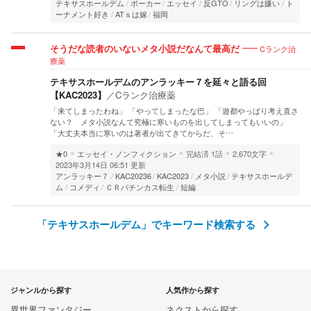
テキサスホールデム
ポーカー
エッセイ
反GTO
リングは嫌い
ト
ーナメント好き
ATｓは嫁
福岡
Cランク治
そうだな読者のいないメタ小説だなんて最高だ
療薬
テキサスホールデムのアンラッキー７を延々と語る回
【KAC2023】
／
Cランク治療薬
「来てしまったわね」 「やってしまったな巴」 「遊都やっぱり考え直さ
ない？ メタ小説なんて究極に寒いものを出してしまってもいいの」
「大丈夫本当に寒いのは著者が出てきてからだ、そ…
★0
エッセイ・ノンフィクション
完結済
1話
2,670文字
2023年3月14日 06:51 更新
アンラッキー７
KAC20236
KAC2023
メタ小説
テキサスホールデ
ム
コメディ
ＣＲパチンカス転生
短編
「テキサスホールデム」でキーワード検索する
ジャンルから探す
人気作から探す
異世界ファンタジー
ネクストから探す