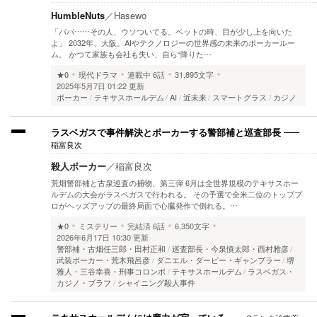
HumbleNuts
／
Hasewo
「パパ……その人、ウソついてる。ベットの時、目が少し上を向いた
よ」 2032年、大阪。AIやテクノロジーの世界感の未来のポーカールー
ム。 かつて家族も会社も失い、自ら“降りた…
★0
現代ドラマ
連載中
6話
31,895文字
2025年5月7日 01:22 更新
ポーカー
テキサスホールデム
AI
近未来
スマートグラス
カジノ
ラスベガスで事件解決とポーカーする警部補と巡査部長
稲富良次
殺人ポーカー
／
稲富良次
荒畑警部補と古泉巡査の捕物、第三弾 6月は全世界規模のテキサスホー
ルデムの大会がラスベガスで行われる。 その予選で全米二位のトッププ
ロがヘッズアップの最終局面で心臓発作で倒れる。…
★0
ミステリー
完結済
6話
6,350文字
2026年6月17日 10:30 更新
警部補・古畑任三郎・田村正和
巡査部長・今泉慎太郎・西村雅彦
武装ポーカー・荒木飛呂彦
ダニエル・ダービー・ギャンブラー
堺
雅人・三谷幸喜・刑事コロンボ
テキサスホールデム
ラスベガス・
カジノ・ブラフ
シャイニング殺人事件