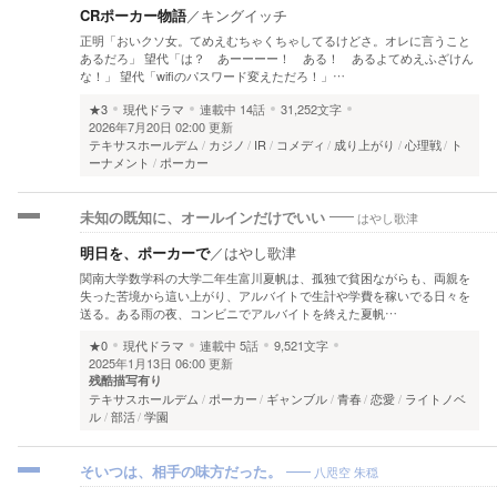
CRポーカー物語
／
キングイッチ
正明「おいクソ女。てめえむちゃくちゃしてるけどさ。オレに言うこと
あるだろ」 望代「は？ あーーーー！ ある！ あるよてめえふざけん
な！」 望代「wifiのパスワード変えただろ！」…
★3
現代ドラマ
連載中
14話
31,252文字
2026年7月20日 02:00 更新
テキサスホールデム
カジノ
IR
コメディ
成り上がり
心理戦
ト
ーナメント
ポーカー
はやし歌津
未知の既知に、オールインだけでいい
明日を、ポーカーで
／
はやし歌津
関南大学数学科の大学二年生富川夏帆は、孤独で貧困ながらも、両親を
失った苦境から這い上がり、アルバイトで生計や学費を稼いでる日々を
送る。ある雨の夜、コンビニでアルバイトを終えた夏帆…
★0
現代ドラマ
連載中
5話
9,521文字
2025年1月13日 06:00 更新
残酷描写有り
テキサスホールデム
ポーカー
ギャンブル
青春
恋愛
ライトノベ
ル
部活
学園
八咫空 朱穏
そいつは、相手の味方だった。