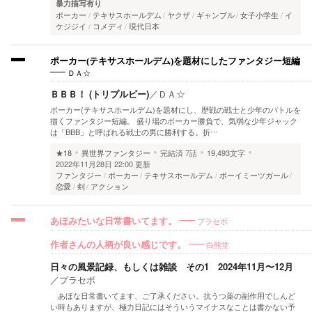
暴力描写有り
ポーカー
テキサスホールデム
ヤクザ
ギャンブル
女子小学生
イ
ケジジイ
コメディ
現代日本
ポーカー(テキサスホールデム)を題材にしたファンタジー短編
ＤＡ☆
ＢＢＢ！ (トリプルビー)
／
ＤＡ☆
ポーカー(テキサスホールデム)を題材にし、歴戦の戦士と少年のバトルを
描くファンタジー短編。 盛り場のポーカー勝負で、気弱な少年ジャック
は「BBB」と呼ばれる戦士の男に勝利する。折…
★18
異世界ファンタジー
完結済
7話
19,493文字
2022年11月28日 22:00 更新
ファンタジー
ポーカー
テキサスホールデム
ボーイミーツガール
恋愛
剣
アクション
プラセボ
あほみたいな日常書いてます。
白熊堂
作者さんの人柄が良い感じです。
日々の風景記録、もしくは雑談 その1 2024年11月〜12月
／
プラセボ
あほな日常書いてます、ご了承ください。抗うつ薬の副作用でしんど
い時もありますが、極力日記にはそういうマイナスなことは書かない予