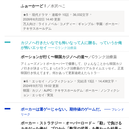
ふぉーかーど！
／
水沢ぺこ
★5
現代ドラマ
連載中
10話
36,032文字
2026年6月22日 14:40 更新
万人向け
ライトノベル
コメディー
ギャンブル
学園
ポーカー
テキサスホールデム
カジノへ行きたいなでも怖いなって人に贈る。っていうか俺
Cランク治療薬
が怖いエッセイ
ポーションが行く〜韓国カジノへの道〜
／
Cランク治療薬
アミューズメントポーカーバーで優勝して、ひょんなことから韓国カジ
ノ行きが決まってしまったcランク治療薬のリアルタイムエッセイ。正直
韓国行き怯えてます。何かあって更新途絶えたらトラ…
★6
エッセイ・ノンフィクション
完結済
13話
14,438文字
2024年9月7日 19:02 更新
韓国
カジノ
AJPC
テキサスホールデム
ポーカー
ノンフィクシ
ョン
エッセイ
実況
フレンド
ポーカーは運ゲーじゃない。期待値のゲームだ。
リーク
ポーカー・ストラテジー・オーバーロード～「勘」で負ける
カモだった俺が、プロから「数字の武器」を教わった結果～