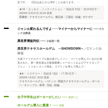
定です。 日記はあとから消すことがあります。 …
★18
エッセイ・ノンフィクション
完結済
37話
22,919文字
2024年12月31日 22:24 更新
図書館
テキサスホールデム
備忘録
三国志
短編
ポケポケ
Cラ
ジャンル変わるんですよ……マイナーからマイナーに
ンク治療薬
小稲荷一照
異世界博徒列伝
異世界テキサスホールデム ～SHOWDOWN～
／
Cランク治
療薬
大祓ファイナルテーブル進出者グレイソン・コートが死んでいるのが発
見された。第一発見者は王家御都番シャーロットおよびアナスタシア・
フォン・ミリオンゴッド両名。ゴブリンを孕んで死んで…
★8
ミステリー
完結済
13話
17,781文字
2025年1月3日 18:00 更新
テキサスホールデム
パチンコ
異能力テキサスホールデム
ポーカ
ー
ギャンブル
推理
完結
続編
水沢ぺこ
女子中学生はポーカーがしたい
大臣
ホールデム導入に最適！