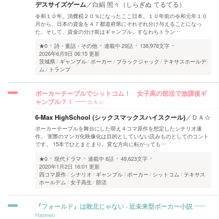
デスサイズゲーム
／
白絹 照々（しらぎぬ てるてる）
令和１０年。消費税２０％になったここ日本。１０年前の令和元年１０
月から、日本の資金を４７都道府県にそれぞれ分け与えることになっ
た。そして、資金の分け前はギャンブル。すなわちトラン…
★0
詩・童話・その他
連載中
29話
138,978文字
2026年6月9日 06:15 更新
茨城県
ギャンブル
ポーカー
ブラックジャック
テキサスホールデ
ム
トランプ
ポーカーテーブルでシットコム！ 女子高の部活で放課後ギ
ＤＡ☆
ャンブル？！
6-Max HighSchool (シックスマックスハイスクール)
／
ＤＡ☆
ポーカーテーブルを舞台にした萌え４コマ原作を想定したシナリオ連
作。 実際のマンガ化映像化は目的としていない読みものとしてのコント
です。 15本でひとまとまり。変な方向に転がっても…
★0
現代ドラマ
連載中
6話
49,623文字
2020年1月2日 16:01 更新
四コマ原作
シナリオ
ギャンブル
ポーカー
シットコム
テキサス
ホールデム
女子高生
部活
『フォールド』は敗北じゃない - 近未来型ポーカー小説
Hasewo