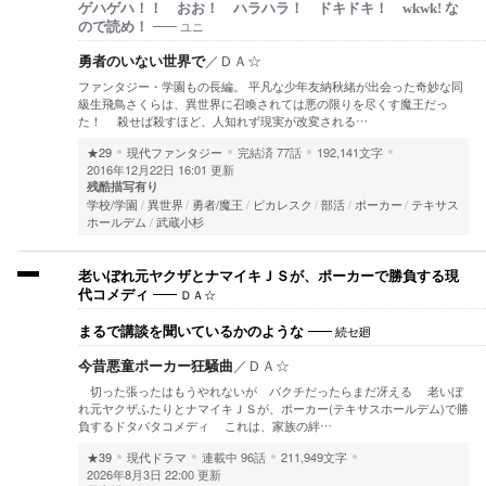
ゲハゲハ！！ おお！ ハラハラ！ ドキドキ！ wkwk! な
ユニ
ので読め！
勇者のいない世界で
／
ＤＡ☆
ファンタジー・学園もの長編。 平凡な少年友納秋緒が出会った奇妙な同
級生飛鳥さくらは、異世界に召喚されては悪の限りを尽くす魔王だっ
た！ 殺せば殺すほど、人知れず現実が改変される…
★29
現代ファンタジー
完結済
77話
192,141文字
2016年12月22日 16:01 更新
残酷描写有り
学校/学園
異世界
勇者/魔王
ピカレスク
部活
ポーカー
テキサス
ホールデム
武蔵小杉
老いぼれ元ヤクザとナマイキＪＳが、ポーカーで勝負する現
ＤＡ☆
代コメディ
続セ廻
まるで講談を聞いているかのような
今昔悪童ポーカー狂騒曲
／
ＤＡ☆
切った張ったはもうやれないが バクチだったらまだ冴える 老いぼ
れ元ヤクザふたりとナマイキＪＳが、ポーカー(テキサスホールデム)で勝
負するドタバタコメディ これは、家族の絆…
★39
現代ドラマ
連載中
96話
211,949文字
2026年8月3日 22:00 更新