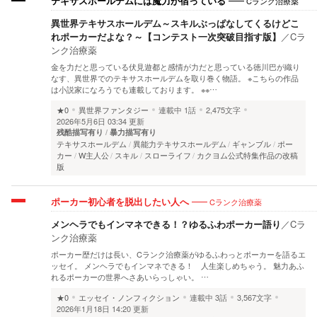
Cランク治療薬
テキサスホールデムには魔力が宿っている
異世界テキサスホールデム～スキルぶっぱなしてくるけどこ
れポーカーだよな？～【コンテスト一次突破目指す版】
／
Cラ
ンク治療薬
金を力だと思っている伏見遊都と感情が力だと思っている徳川巴が織り
なす、異世界でのテキサスホールデムを取り巻く物語。 ※こちらの作品
は小説家になろうでも連載しております。 ※※…
★0
異世界ファンタジー
連載中
1話
2,475文字
2026年5月6日 03:34 更新
残酷描写有り
暴力描写有り
テキサスホールデム
異能力テキサスホールデム
ギャンブル
ポー
カー
W主人公
スキル
スローライフ
カクヨム公式特集作品の改稿
版
Cランク治療薬
ポーカー初心者を脱出したい人へ
メンヘラでもインマネできる！？ゆるふわポーカー語り
／
Cラ
ンク治療薬
ポーカー歴だけは長い、Cランク治療薬がゆるふわっとポーカーを語るエ
ッセイ。 メンヘラでもインマネできる！ 人生楽しめちゃう。 魅力あふ
れるポーカーの世界へさあいらっしゃい。 …
★0
エッセイ・ノンフィクション
連載中
3話
3,567文字
2026年1月18日 14:20 更新