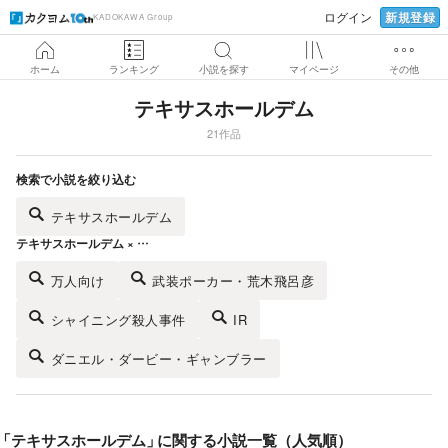
新規登録
ログイン
KADOKAWA Group
ホーム
ランキング
小説を探す
マイページ
その他
テキサスホールデム
21作品
検索で小説を絞り込む
テキサスホールデム
テキサスホールデム × …
万人向け
武装ポーカー・荒木飛呂彦
シャイニング殺人事件
IR
ダニエル・ダービー・ギャンブラー
「
テキサスホールデム
」
に関する小説一覧（人気順）