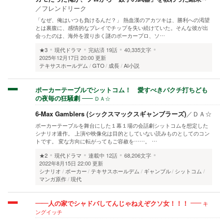
／
フレンドリーク
「なぜ、俺はいつも負けるんだ？」 熱血漢のアカツキは、勝利への渇望
とは裏腹に、感情的なプレイでチップを失い続けていた。そんな彼が出
会ったのは、海外を渡り歩く謎のポーカープロ、ソ…
★3
現代ドラマ
完結済
19話
40,335文字
2025年12月17日 20:00 更新
テキサスホールデム
GTO
成長
AI小説
ポーカーテーブルでシットコム！ 愛すべきバクチ打ちども
ＤＡ☆
の夜毎の狂騒劇
6-Max Gamblers (シックスマックスギャンブラーズ)
／
ＤＡ☆
ポーカーテーブルを舞台にした１幕１場の会話劇シットコムを想定した
シナリオ連作。 上演や映像化は目的としていない読みものとしてのコン
トです。 変な方向に転がってもご容赦を……。 …
★2
現代ドラマ
連載中
12話
68,206文字
2022年8月15日 22:00 更新
シナリオ
ポーカー
テキサスホールデム
ギャンブル
シットコム
マンガ原作
現代
キ
――人の家でシャドバしてんじゃねえぞクソ女！！！
ングイッチ