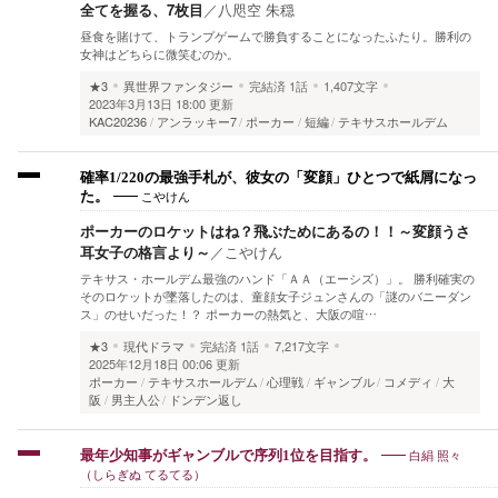
全てを握る、7枚目
／
八咫空 朱穏
昼食を賭けて、トランプゲームで勝負することになったふたり。勝利の
女神はどちらに微笑むのか。
★3
異世界ファンタジー
完結済
1話
1,407文字
2023年3月13日 18:00 更新
KAC20236
アンラッキー7
ポーカー
短編
テキサスホールデム
確率1/220の最強手札が、彼女の「変顔」ひとつで紙屑になっ
こやけん
た。
ポーカーのロケットはね？飛ぶためにあるの！！～変顔うさ
耳女子の格言より～
／
こやけん
テキサス・ホールデム最強のハンド「ＡＡ（エーシズ）」。 勝利確実の
そのロケットが墜落したのは、童顔女子ジュンさんの「謎のバニーダン
ス」のせいだった！？ ポーカーの熱気と、大阪の喧…
★3
現代ドラマ
完結済
1話
7,217文字
2025年12月18日 00:06 更新
ポーカー
テキサスホールデム
心理戦
ギャンブル
コメディ
大
阪
男主人公
ドンデン返し
白絹 照々
最年少知事がギャンブルで序列1位を目指す。
（しらぎぬ てるてる）