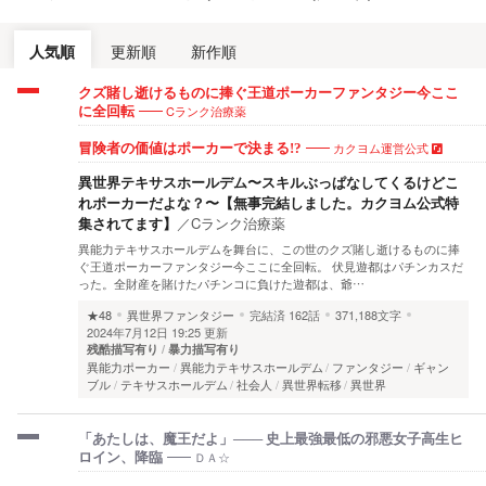
人気順
更新順
新作順
クズ賭し逝けるものに捧ぐ王道ポーカーファンタジー今ここ
Cランク治療薬
に全回転
カクヨム運営公式
冒険者の価値はポーカーで決まる!?
異世界テキサスホールデム〜スキルぶっぱなしてくるけどこ
れポーカーだよな？〜【無事完結しました。カクヨム公式特
集されてます】
／
Cランク治療薬
異能力テキサスホールデムを舞台に、この世のクズ賭し逝けるものに捧
ぐ王道ポーカーファンタジー今ここに全回転。 伏見遊都はパチンカスだ
った。全財産を賭けたパチンコに負けた遊都は、爺…
★48
異世界ファンタジー
完結済
162話
371,188文字
2024年7月12日 19:25 更新
残酷描写有り
暴力描写有り
異能力ポーカー
異能力テキサスホールデム
ファンタジー
ギャン
ブル
テキサスホールデム
社会人
異世界転移
異世界
「あたしは、魔王だよ」─── 史上最強最低の邪悪女子高生ヒ
ＤＡ☆
ロイン、降臨