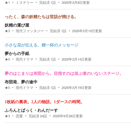
★
1
ミステリー
完結済
1
話
2025年3月8日
更新
ったく、森の妖精たちは世話が焼ける。
妖精の運び屋
★
3
現代ファンタジー
完結済
1
話
2025年3月10日
更新
小さな花が伝える、精一杯のメッセージ
夢からの手紙
★
0
現代ドラマ
完結済
1
話
2025年3月14日
更新
夢のはじまりは布団から。目指すのは並ぶ者のいないステージ。
布団発、夢の途中
★
0
現代ドラマ
完結済
1
話
2025年3月19日
更新
1枚紙の裏表。2人の物語。1ダースの時間。
ふろんとばっく・わんだーす
★
3
恋愛
完結済
24
話
2025年9月26日
更新