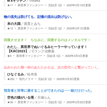
M'sキッチン
／
misaka
★
11
異世界ファンタジー
完結済
1
話
2023年3月13日
更新
物の流失は防げても、記憶の流出は防げない。
本の大国
／
渡貫とゐち
★
12
異世界ファンタジー
完結済
1
話
2023年3月1日
更新
回復させます！ ちなみに、回復するのはメンタルです！
わたし、異世界でぬいぐるみヒーラーやっています！
【KAC2023】
／
Cランク治療薬
★
6
異世界ファンタジー
完結済
1
話
2023年3月4日
更新
込められた精一杯のあたたかさは、次の世代へと繋がっていく。
ひなぐるみ
／
杜侍音
★
252
現代ドラマ
完結済
1
話
2023年3月3日
更新
預言者と対等に接することができたのは――姫だけだった。
空色の猫がいる塔
／
天城らん
★
36
異世界ファンタジー
完結済
1
話
2023年2月22日
更新