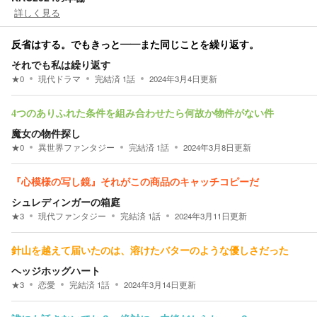
詳しく見る
反省はする。でもきっと――また同じことを繰り返す。
それでも私は繰り返す
★
0
現代ドラマ
完結済
1
話
2024年3月4日
更新
4つのありふれた条件を組み合わせたら何故か物件がない件
魔女の物件探し
★
0
異世界ファンタジー
完結済
1
話
2024年3月8日
更新
『心模様の写し鏡』それがこの商品のキャッチコピーだ
シュレディンガーの箱庭
★
3
現代ファンタジー
完結済
1
話
2024年3月11日
更新
針山を越えて届いたのは、溶けたバターのような優しさだった
ヘッジホッグハート
★
3
恋愛
完結済
1
話
2024年3月14日
更新