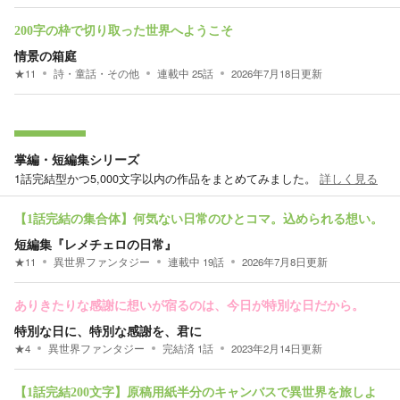
200字の枠で切り取った世界へようこそ
情景の箱庭
★
11
詩・童話・その他
連載中
25
話
2026年7月18日
更新
掌編・短編集シリーズ
1話完結型かつ5,000文字以内の作品をまとめてみました。
詳しく見る
【1話完結の集合体】何気ない日常のひとコマ。込められる想い。
短編集『レメチェロの日常』
★
11
異世界ファンタジー
連載中
19
話
2026年7月8日
更新
ありきたりな感謝に想いが宿るのは、今日が特別な日だから。
特別な日に、特別な感謝を、君に
★
4
異世界ファンタジー
完結済
1
話
2023年2月14日
更新
【1話完結200文字】原稿用紙半分のキャンバスで異世界を旅しよ