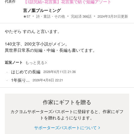
代表作
【1話完結×花言葉】花言葉で紡ぐ短編アソート
言ノ葉ブルーミング
★
57
詩・童話・その他
完結済
366
話
2024年3月31日
更新
やたぞら すのん と言います。
140文字、200文字小説がメイン。
異世界日常系の短編・中編・長編も書いてます。
近況ノート
もっと見る
はじめての長編
2026年6月11日 21:36
1年振り...
2026年4月6日 22:21
作家にギフトを贈る
カクヨムサポーターズパスポートに登録すると、作家にギフ
トを贈れるようになります。
サポーターズパスポートについて