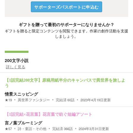
サポーターズパスポートに申込む
ギフトを贈って最初のサポーターになりませんか？
ギフトを贈ると限定コンテンツを閲覧できます。作家の創作活動を支援
しましょう。
200文字小説
詳しく見る
【1話完結200文字】原稿用紙半分のキャンバスで異世界を旅しよ
う
情景スニッピング
★
19
異世界ファンタジー
完結済
60
話
2023年4月19日
更新
【1話完結×花言葉】花言葉で紡ぐ短編アソート
言ノ葉ブルーミング
★
57
詩・童話・その他
完結済
366
話
2024年3月31日
更新