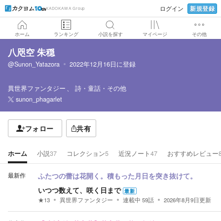
新規登録
ログイン
KADOKAWA Group
ホーム
ランキング
小説を探す
マイページ
その他
八咫空 朱穏
@Sunon_Yatazora
2022年12月16日
に登録
異世界ファンタジー
詩・童話・その他
sunon_phagarlet
フォロー
共有
ホーム
小説
37
コレクション
5
近況ノート
47
おすすめレビュー
最新作
ふたつの蕾は花開く。積もった月日を突き抜けて。
いつつ数えて、咲く日まで
最新
★
13
異世界ファンタジー
連載中
59
話
2026年8月9日
更新