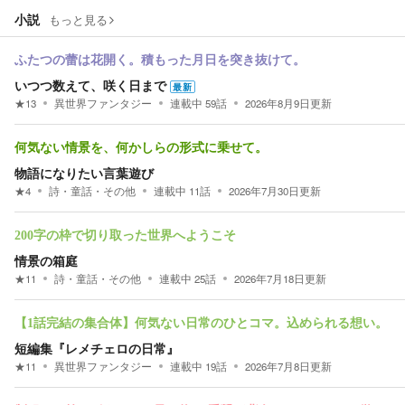
小説
もっと見る
ふたつの蕾は花開く。積もった月日を突き抜けて。
いつつ数えて、咲く日まで
最新
★
13
異世界ファンタジー
連載中
59
話
2026年8月9日
更新
何気ない情景を、何かしらの形式に乗せて。
物語になりたい言葉遊び
★
4
詩・童話・その他
連載中
11
話
2026年7月30日
更新
200字の枠で切り取った世界へようこそ
情景の箱庭
★
11
詩・童話・その他
連載中
25
話
2026年7月18日
更新
【1話完結の集合体】何気ない日常のひとコマ。込められる想い。
短編集『レメチェロの日常』
★
11
異世界ファンタジー
連載中
19
話
2026年7月8日
更新