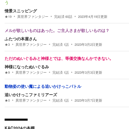
う
情景スニッピング
★
19
異世界ファンタジー
完結済
60
話
2023年4月19日
更新
メルが欲しいものはあった。ご主人さまが欲しいものは？
ふたつの本屋さん
★
3
異世界ファンタジー
完結済
1
話
2023年3月2日
更新
ただのぬいぐるみと神様とでは、等価交換なんかできない。
神様になったぬいぐるみ
★
9
異世界ファンタジー
完結済
1
話
2023年3月3日
更新
動物姿の使い魔による追いかけっこバトル
追いかけっこファミリアーズ
★
0
異世界ファンタジー
完結済
1
話
2023年3月7日
更新
KAC2024の本棚