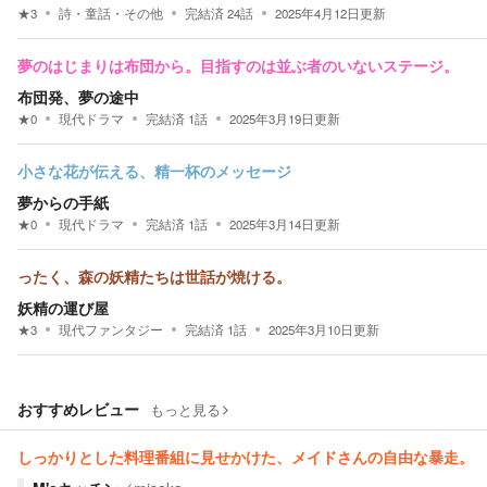
★
3
詩・童話・その他
完結済
24
話
2025年4月12日
更新
夢のはじまりは布団から。目指すのは並ぶ者のいないステージ。
布団発、夢の途中
★
0
現代ドラマ
完結済
1
話
2025年3月19日
更新
小さな花が伝える、精一杯のメッセージ
夢からの手紙
★
0
現代ドラマ
完結済
1
話
2025年3月14日
更新
ったく、森の妖精たちは世話が焼ける。
妖精の運び屋
★
3
現代ファンタジー
完結済
1
話
2025年3月10日
更新
おすすめレビュー
もっと見る
しっかりとした料理番組に見せかけた、メイドさんの自由な暴走。