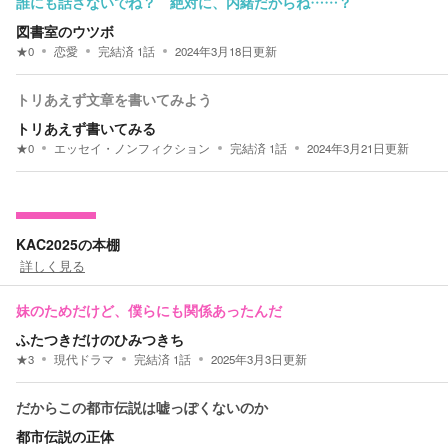
誰にも話さないでね？ 絶対に、内緒だからね……？
図書室のウツボ
★
0
恋愛
完結済
1
話
2024年3月18日
更新
トリあえず文章を書いてみよう
トリあえず書いてみる
★
0
エッセイ・ノンフィクション
完結済
1
話
2024年3月21日
更新
KAC2025の本棚
詳しく見る
妹のためだけど、僕らにも関係あったんだ
ふたつきだけのひみつきち
★
3
現代ドラマ
完結済
1
話
2025年3月3日
更新
だからこの都市伝説は嘘っぽくないのか
都市伝説の正体