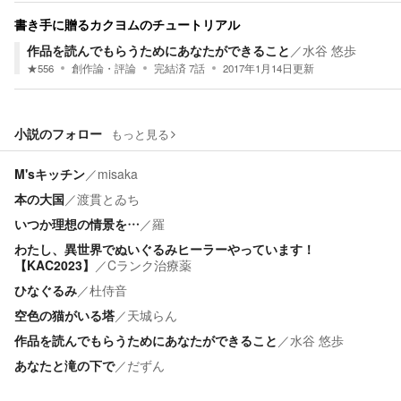
書き手に贈るカクヨムのチュートリアル
作品を読んでもらうためにあなたができること
／
水谷 悠歩
★
556
創作論・評論
完結済
7
話
2017年1月14日
更新
小説のフォロー
もっと見る
M'sキッチン
／
misaka
本の大国
／
渡貫とゐち
いつか理想の情景を…
／
羅
わたし、異世界でぬいぐるみヒーラーやっています！
【KAC2023】
／
Cランク治療薬
ひなぐるみ
／
杜侍音
空色の猫がいる塔
／
天城らん
作品を読んでもらうためにあなたができること
／
水谷 悠歩
あなたと滝の下で
／
だずん