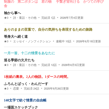
制服の 第二ボタンは 君の物 手繋ぎ背向ける かつての学び
舎
袖から掌へ
★
0
詩・童話・その他
完結済
1
話
2026年7月4日
更新
ありのままの言葉で、自分の気持ちを表現するための旅路
等身大へ続く道
★
0
エッセイ・ノンフィクション
連載中
10
話
2026年6月19日
更新
一月一首、十二の情景をあなたに
巡る季節の欠片たち
★
3
詩・童話・その他
完結済
12
話
2026年6月5日
更新
1枚紙の裏表。2人の物語。1ダースの時間。
ふろんとばっく・わんだーす
★
3
恋愛
完結済
24
話
2025年9月26日
更新
140文字で紡ぐ情景の自由帳
一場面スケッチブック