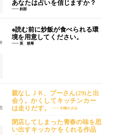
あなたは占いを信じますか？
刹那
※読む前に炒飯が食べられる環
境を用意してください。
界
英 慈尊
親なしＪＫ、プーさん(29)と出
会う。かくしてキッチンカー
は走りだす。
思
今崎かざみ
閉店してしまった青春の味を思
い出すキッカケをくれる作品