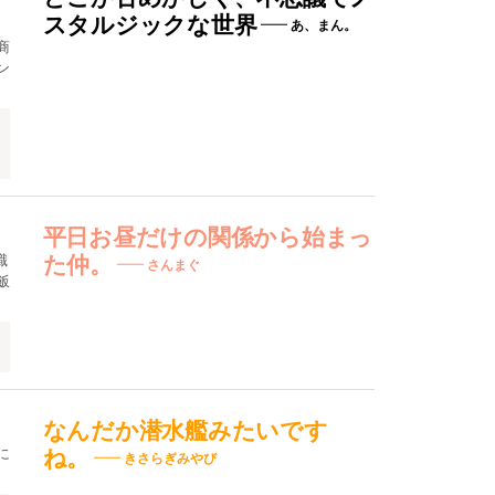
スタルジックな世界
あ、まん。
商
ン
平日お昼だけの関係から始まっ
職
た仲。
さんまぐ
飯
なんだか潜水艦みたいです
に
ね。
きさらぎみやび