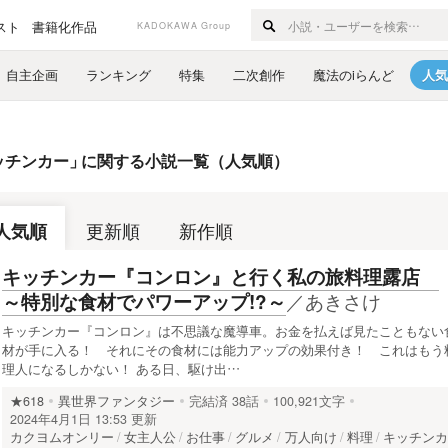
スト
書籍化作品
KADOKAWA Group
自主企画
ランキング
特集
二次創作
魔法のiらんど
人気
ッチンカー
」
に関する小説一覧（人気順）
人気順
更新順
新作順
キッチンカー『コンロン』と行く私の旅料理露店
／
あきさけ
～特別な食材でパワーアップ!?～
キッチンカー『コンロン』は不思議な魔導車。お金を払えば見たこともない
材が手に入る！ それにその食材には能力アップの効果付き！ これはもう
理人になるしかない！ ある日、駆け出…
★618
異世界ファンタジー
完結済
38話
100,921文字
2024年4月1日 13:53 更新
カクヨムオンリー
女主人公
お仕事
グルメ
万人向け
料理
キッチン