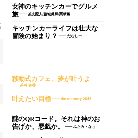
女神のキッチンカーでグルメ
旅
某支配人/藤城眞輝/栗華薫
え
ロ
キッチンカーライフは壮大な
冒険の始まり？
だなしー
移動式カフェ、夢が叶うよ
茶村 鈴香
叶えたい目標
the memory 2045
謎のQRコード。それは神のお
告げか、悪戯か。
ふたろ・なち