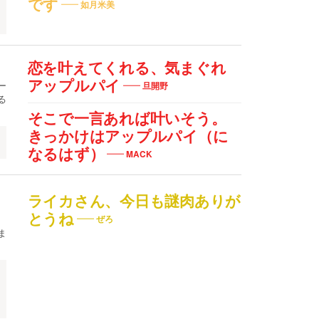
です
如月米美
ル
恋を叶えてくれる、気まぐれ
アップルパイ
ー
旦開野
る
そこで一言あれば叶いそう。
きっかけはアップルパイ（に
なるはず）
MACK
ライカさん、今日も謎肉ありが
とうね
ぜろ
ま