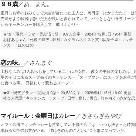
／
あ、まん。
９８歳
正月にお寺のおみくじで大吉が当たった主人公、袴田霊（はかまだたま）は
売運がよく転居は急いだ方が良いと書かれていて、パッとしないサラリーマ
からキッチンカーを購入して、成り上がり…
★12
現代ドラマ
完結済
3話
9,953文字
2024年12月5日 19:47 更新
おばあちゃん
死後の世界
転居
カクヨムネクスト賞
駄菓子屋
キッチ
ンカー
ほのぼの
／
さんまぐ
恋の味。
上杉なつみは1人暮らしをしている二十代の女性。 彼女の平日の楽しみは、
場のそばに来るスープ売りのキッチンカー「スープマン」のスープをお昼ご
に食べる事。 日替わりで変わるスープ…
★3
現代ドラマ
完結済
9話
20,532文字
2026年4月15日 18:00 更新
社会人恋愛
キッチンカー
スープ
日常
癒し
再会
前を向く
静かな恋
／
きさらぎみやび
マイルール：金曜日はカレー
オフィス街でキッチンカーを営業している僕の店には、いつも決まった時間
現れる女性のお客がいる。 僕はその人のことがいつも気になっていた。