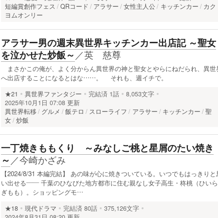
短編賞創作フェス
QRコード
アラサー
女性主人公
キッチンカー
カク
ヨムオンリー
アラサー男の週末異世界キッチンカー出店記 ～聖女
／
英 慈尊
を泣かせた炒飯～
まさかこの俺が、よく分からん異世界の神と聖女とやらにねだられ、異世
へ出店することになるとはな……。 それも、週イチで。
★21
異世界ファンタジー
完結済
1話
8,053文字
2025年10月1日 07:08 更新
異世界転移
グルメ
飯テロ
スローライフ
アラサー
キッチンカー
聖
女
炒飯
一丁焼きももくり ～みなしご桃と星屑のたい焼き
／
今崎かざみ
～
【2024/8/31 本編完結】 あの味が心に焼きついている。いつでもはっきりと
い出せる―― 千葉のひなびた地方都市に住む親なし女子高生・柊桃（ひいら
ぎもも）。ショッピングモ…
★18
現代ドラマ
完結済
80話
375,126文字
2024年8月31日 08:20 更新