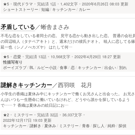
★5
現代ドラマ
完結済
1話
1,402文字
2020年6月26日 08:03 更新
ショートストーリー
短編
キッチンカー
カレー
／
蜥舎まさみ
矛盾している
不毛な恋をしている者同士の恋。 見守る恋から動き出した恋。 普通の会社
の田辺暁人（タナベアキト）と、週末だけの彼氏ナオト。 暁人に恋してる篠
延一也（シノノべカズヤ） はたして何…
★5
恋愛
完結済
13話
10,568文字
2022年4月29日 18:27 更新
性描写有り
ボーイズラブ
BL
ルビー小説
食事
恋
キッチンカー
出会い
別れ
／
西羽咲 花月
謎解きキッチンカー
小学生の香織は夏休み中にキッチンカーで働くお兄さんと出会った。 お兄さ
んはいつも一生懸命に働いているけれど、どうやら誰かを探しているよう
で……？ 香織は夏休みの絵日記にお…
★2
ミステリー
完結済
32話
36,037文字
2022年12月17日 19:03 更新
キッチンカー
謎解き
夏休み
ミステリー
青春
探し人
純粋
探偵