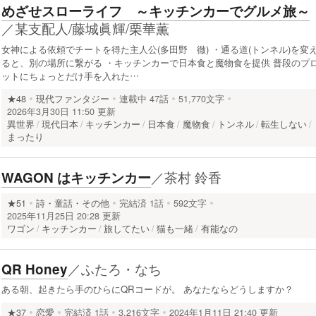
めざせスローライフ ～キッチンカーでグルメ旅～
／
某支配人/藤城眞輝/栗華薫
女神による依頼でチートを得た主人公(多田野 徹) ・通る道(トンネル)を変
ると、別の場所に繋がる ・キッチンカーで日本食と魔物食を提供 普段のプ
ットにちょっとだけ手を入れた…
★48
現代ファンタジー
連載中
47話
51,770文字
2026年3月30日 11:50 更新
異世界
現代日本
キッチンカー
日本食
魔物食
トンネル
転生しない
まったり
／
茶村 鈴香
WAGON はキッチンカー
★51
詩・童話・その他
完結済
1話
592文字
2025年11月25日 20:28 更新
ワゴン
キッチンカー
旅してたい
猫も一緒
有能なの
／
ふたろ・なち
QR Honey
ある朝、起きたら手のひらにQRコードが。 あなたならどうしますか？
★37
恋愛
完結済
1話
3,216文字
2024年1月11日 21:40 更新