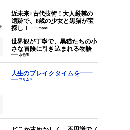
近未来×古代技術！大人厳禁の
遺跡で、8歳の少女と黒猫が宝
る
探し！
mone
世界観が丁寧で、黒猫たちの小
さな冒険に引き込まれる物語
水色蛍
人生のブレイクタイムを――
マサムネ
どこか古めかしく、不思議でノ