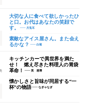
大切な人に食べて欲しかったひ
と口。お代はあなたの笑顔で
す。
月兎耳
素敵なアイス屋さん。また会え
るかな？
白菊
キッチンカーで異世界を満た
せ！ 燃え尽きた料理人の胃袋
革命！
売
英 慈尊
。
懐かしさと旨味が同居する“一
杯”の物語
なぎゃなぎ
ー