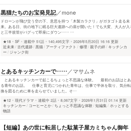
／
mone
黒猫たちのお宝発見記
ドローンが飛び交う空の下、意思を持つ「木製カラクリ」がガタゴト走る未
来。ある日、街の地下に眠る巨大遺跡への扉が開いた！でも大変、大人が入
と三半規管がバグって即座にダウン…… …
★18
SF
連載中
51話
140,495文字
2026年5月20日 16:16 更新
近未来
古代遺跡
黒猫
アーティファクト
修理
親子の絆
キッチンカ
ー
ジャンク街
／
マサムネ
とあるキッチンカーで……
とあるキッチンカーで起こるちょっと不思議な体験。 最初のお話はとあ
る青年のお話。 仕事と育児につかれた青年は、仕事で半休を取り、気分転
換を図るために車を走らせていました。そ…
★12
現代ドラマ
連載中
2話
8,067文字
2026年1月31日 01:14 更新
キッチンカー
コーヒーとか
ちょっと不思議な体験
短編集
ホッとする
物語
【短編】あの世に転居した駄菓子屋カミちゃん御年