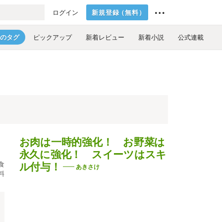
新規登録
（
無料
）
ログイン
のタグ
ピックアップ
新着レビュー
新着小説
公式連載
お肉は一時的強化！ お野菜は
永久に強化！ スイーツはスキ
食
ル付与！
あきさけ
料
カ