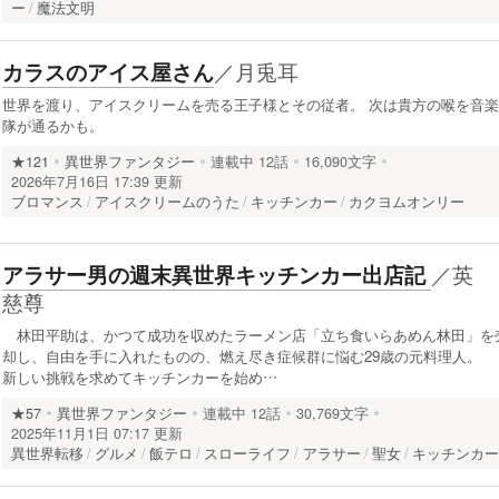
ー
魔法文明
／
月兎耳
カラスのアイス屋さん
世界を渡り、アイスクリームを売る王子様とその従者。 次は貴方の喉を音楽
隊が通るかも。
★121
異世界ファンタジー
連載中
12話
16,090文字
2026年7月16日 17:39 更新
ブロマンス
アイスクリームのうた
キッチンカー
カクヨムオンリー
／
英
アラサー男の週末異世界キッチンカー出店記
慈尊
林田平助は、かつて成功を収めたラーメン店「立ち食いらあめん林田」を
却し、自由を手に入れたものの、燃え尽き症候群に悩む29歳の元料理人
新しい挑戦を求めてキッチンカーを始め…
★57
異世界ファンタジー
連載中
12話
30,769文字
2025年11月1日 07:17 更新
異世界転移
グルメ
飯テロ
スローライフ
アラサー
聖女
キッチンカ