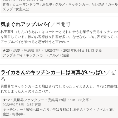
青春
ヒューマンドラマ
お仕事
グルメ
キッチンカー
たい焼き
ガー
ズラブ
女主人公
／
旦開野
気まぐれアップルパイ
林王葵生（りんのうあお）はコーヒーとそれに合うお菓子を売るキッチンカ
を運営している。彼のお客様は女性客が多い。なぜならこのお店で売ってい
アップルパイが食べると恋が叶うと言われ…
★25
恋愛
完結済
1話
1,929文字
2021年9月4日 18:13 更新
アップルパイ
キッチンカー
グルメ
短編
／
ぜ
ライカさんのキッチンカーには写真がいっぱい
ろ
異世界でキッチンカーごと飛ばされてしまったライカさんと、それに胃袋掴
れてしまった人々のオムニバス。
★12
異世界ファンタジー
完結済
29話
101,985文字
2022年9月5日 13:57 更新
キッチンカー
魔物もほっこり
牛は食材にしません
ライトノベル
旅
魔法
相棒(牛)