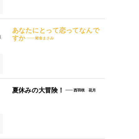
あなたにとって恋ってなんで
員
すか
蜥舎まさみ
夏休みの大冒険！
西羽咲 花月