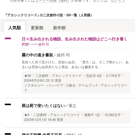
小説を書くには
ユーザー登録（無料）
が必要です。もしくは、
ログイン
『
アカシックリコード
』
の二次創作小説・SS一覧（人気順）
人気順
更新順
新作順
日々生み出される物語。生み出された物語はどこへ行き着く
綾邦 司
のか
霧の中の遠き書架
／
綾邦 司
見知った街で見かけた、見知らぬ店。 「貴方」は、そこで懐かしい、あ
るいは見知らぬ存在たちと再会、あるいは邂逅する。
★30
二次創作：アカシックリコード
完結済
4話
3,178文字
2024年5月8日 23:12 更新
ノスタルジー
バンパイア
三銃士
ゲームブック
アカシックリコー
ド
屍は屍で使いたくはない
／
紫之
★5
二次創作：アカシックリコード
連載中
1話
10,062文字
2023年12月1日 18:48 更新
發文不附圖 此風不可長
／
@MJ_12