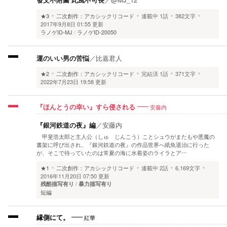
★3
二次創作：アカシックリコード
連載中
1話
382文字
2017年9月8日 01:55 更新
ラノゲID-MJ
ラノゲID-20050
運のいい男の苦悩
／
比嘉君人
★2
二次創作：アカシックリコード
完結済
1話
371文字
2022年7月23日 19:58 更新
安藤内
『ほんとうの幸い』すら侵される
『銀河鉄道の夜』編
／
安藤内
甲斐浩太郎と主人公（しゅ じんこう）ことシュウがまたもや悪魔の
書架に呼び出され、『銀河鉄道の夜』の作品世界へ紙魚退治に行った
が、そこで待っていたのは常夏の海に水着姿のライラとア…
★1
二次創作：アカシックリコード
連載中
2話
6,169文字
2016年11月20日 07:50 更新
残酷描写有り
暴力描写有り
短編
紅華
縁側にて。