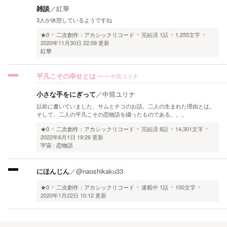
雑談
／
紅華
3人が休憩しているようですね
★0
二次創作：アカシックリコード
完結済
1話
1,255文字
2020年11月30日 22:09 更新
紅華
中筒ユリナ
平凡こその幸せとは
小さな手をにぎって
／
中筒ユリナ
以前に書いていました、サムとチコのお話。二人の生まれた理由とは。
そして、二人の平凡こその恋物語を綴ったものである。。。
★0
二次創作：アカシックリコード
完結済
8話
14,301文字
2022年6月1日 19:26 更新
宇宙
恋物語
にほんじん
／
@naoshikaku33
★0
二次創作：アカシックリコード
連載中
1話
100文字
2020年1月22日 10:12 更新