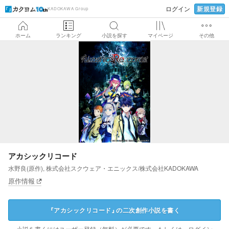
新規登録
ログイン
KADOKAWA Group
ホーム
ランキング
小説を探す
マイページ
その他
アカシックリコード
水野良(原作), 株式会社スクウェア・エニックス/株式会社KADOKAWA
原作情報
『
アカシックリコード
』
の
二次創作小説を書く