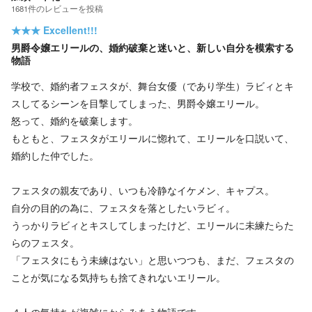
1681
件の
レビューを投稿
★★★
Excellent!!!
男爵令嬢エリールの、婚約破棄と迷いと、新しい自分を模索する
物語
学校で、婚約者フェスタが、舞台女優（であり学生）ラビィとキ
スしてるシーンを目撃してしまった、男爵令嬢エリール。
怒って、婚約を破棄します。
もともと、フェスタがエリールに惚れて、エリールを口説いて、
婚約した仲でした。
フェスタの親友であり、いつも冷静なイケメン、キャプス。
自分の目的の為に、フェスタを落としたいラビィ。
うっかりラビィとキスしてしまったけど、エリールに未練たらた
らのフェスタ。
「フェスタにもう未練はない」と思いつつも、まだ、フェスタの
ことが気になる気持ちも捨てきれないエリール。
４人の気持ちが複雑にからみあう物語です。