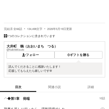
完結済
全
66
話
134,498
文字
2026年5月19日
更新
1つのコレクションに含まれています
大井町 鶴（おおいまち つる）
@kakitekisuto
フォロー
ギフトを贈る
読んでくださることに感謝いたします！
応援してもらえたら嬉しいです🌸
目次
関連小説
詳細
目次
◆第1章 発端
10話
辞書を返しに行ったら、浮気現場でした