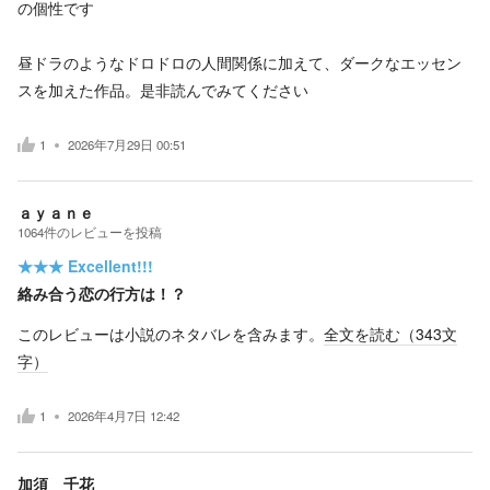
の個性です
昼ドラのようなドロドロの人間関係に加えて、ダークなエッセン
スを加えた作品。是非読んでみてください
1
2026年7月29日 00:51
ａｙａｎｅ
1064
件の
レビューを投稿
★★★
Excellent!!!
絡み合う恋の行方は！？
このレビューは小説のネタバレを含みます。
全文を読む（
343
文
字）
1
2026年4月7日 12:42
加須 千花