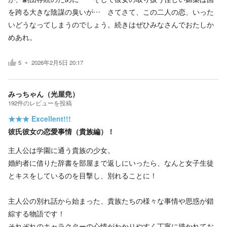
を跨る大きな陰謀の臭いが… さてさて、この二人の恋、いった
いどうなってしまうのでしょう。続きはぜひみなさんでおたしか
めあれ。
5
2026年2月5日 20:17
みっちゃん（光屋尭）
192
件の
レビューを投稿
★★★
Excellent!!!
彼氏彼女の恋愛事情（貴族編）！
主人公は学園に通う貴族の少女。
婚約者に借りた辞書を部屋まで返しにいったら、なんと女子生徒
とキスをしているのを目撃し、別れることに！
主人公の別れ話から始まった、貴族たちの様々な事情や思惑が錯
綜する物語です！
それぞれのキャラクターの心情がわかりやすく丁寧に描かれてお