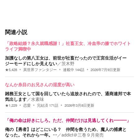
関連小説
「政略結婚？永久就職感謝！」社畜王女、冷血帝の膝でホワイト
ライフ満喫中
加護なしの第八王女は、前世が社畜だったので王宮生活がイー
ジーモードにしか見えない
／
茨木野
★
5,428
異世界ファンタジー
連載中
144
話
2026年7月9日
更新
なんか糸目のお兄さんの湿度が高い
雑務王女として国を回していたら追放されたので、通商連邦で本
気出します
／
水素味
★
1,229
恋愛
完結済
171
話
2026年3月8日
更新
「俺の命は好きにしろ。ただ、仲間だけは見逃してくれ━━━」
俺の【勇者】はどこにいる？ 仲間を救うため、魔人の捕虜と
なった。それから一年。…
／
addict＠三巻９月発売