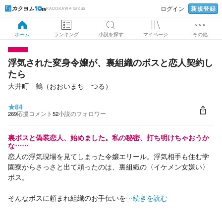
新規登録
ログイン
KADOKAWA Group
ホーム
ランキング
小説を探す
マイページ
その他
浮気された変身令嬢が、裏組織のボスと恋人契約し
たら
大井町 鶴（おおいまち つる）
★
84
269
応援コメント
52
小説のフォロワー
裏ボスと偽装恋人、始めました。私の秘密、打ち明けちゃおうか
な……
恋人の浮気現場を見てしまった令嬢エリール。浮気相手も住む学
園寮からさっさと出て頼ったのは、裏組織の〈イケメン女嫌い〉
ボス。
そんなボスに頼まれ組織のお手伝いを
…続きを読む