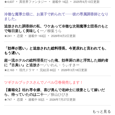
★
4,637
異世界ファンタジー
連載中
16
話
2025年6月13日
更新
冷徹な魔導士様に、お菓子で釣られて……彼の専属調香師となり
ました。
追放された調香師の私、ワケあって冷徹な次期魔導士団長のもと
で毎日楽しく美味しく…
／
柳葉うら
★
241
恋愛
連載中
163
話
2026年8月2日
更新
「効率が悪い」と追放された総料理長。今更戻れと言われても、
もう遅い。
超一流ホテルの総料理長だった俺、効率厨の弟と浮気した婚約者
に『古臭い』と追放さ…
／
いわん・うぃすきー
★
2,163
現代ドラマ
完結済
60
話
2026年3月18日
更新
ツギクルブックスさんでノベル①巻発売します！
【書籍化】枯れ専令嬢、喜び勇んで老紳士に後妻として嫁いだ
ら、待っていたのは二十…
／
狭山ひびき
★
747
恋愛
連載中
50
話
2026年7月27日
更新
もっと見る