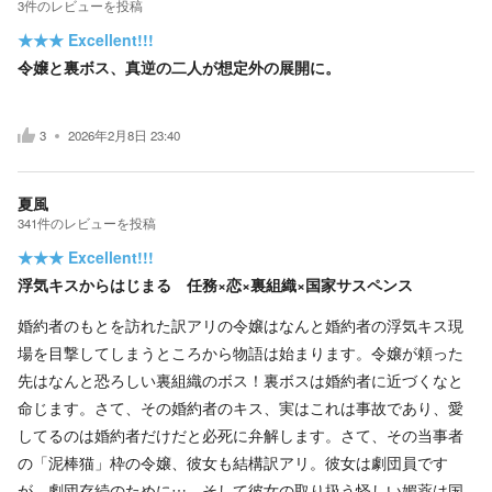
3
件の
レビューを投稿
★★★
Excellent!!!
令嬢と裏ボス、真逆の二人が想定外の展開に。
3
2026年2月8日 23:40
夏風
341
件の
レビューを投稿
★★★
Excellent!!!
浮気キスからはじまる 任務×恋×裏組織×国家サスペンス
婚約者のもとを訪れた訳アリの令嬢はなんと婚約者の浮気キス現
場を目撃してしまうところから物語は始まります。令嬢が頼った
先はなんと恐ろしい裏組織のボス！裏ボスは婚約者に近づくなと
命じます。さて、その婚約者のキス、実はこれは事故であり、愛
してるのは婚約者だけだと必死に弁解します。さて、その当事者
の「泥棒猫」枠の令嬢、彼女も結構訳アリ。彼女は劇団員です
が、劇団存続のために… そして彼女の取り扱う怪しい媚薬は国