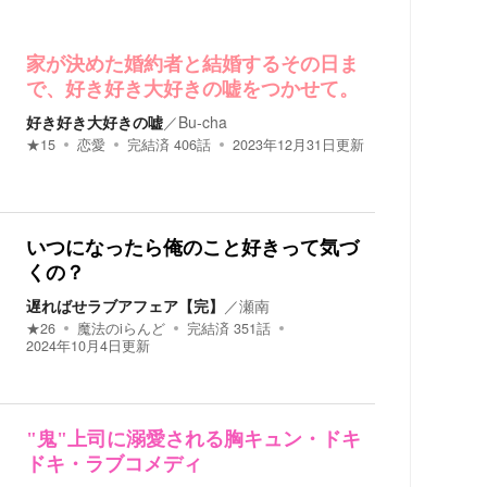
家が決めた婚約者と結婚するその日ま
で、好き好き大好きの嘘をつかせて。
好き好き大好きの嘘
／
Bu-cha
★
15
恋愛
完結済
406
話
2023年12月31日
更新
いつになったら俺のこと好きって気づ
くの？
遅ればせラブアフェア【完】
／
瀬南
★
26
魔法のiらんど
完結済
351
話
2024年10月4日
更新
"鬼"上司に溺愛される胸キュン・ドキ
ドキ・ラブコメディ