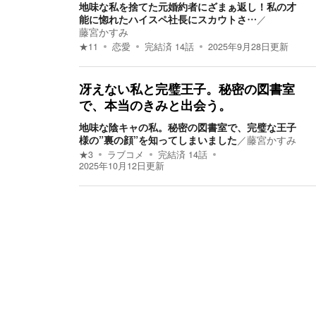
地味な私を捨てた元婚約者にざまぁ返し！私の才
能に惚れたハイスペ社長にスカウトさ…
／
藤宮かすみ
★
11
恋愛
完結済
14
話
2025年9月28日
更新
冴えない私と完璧王子。秘密の図書室
で、本当のきみと出会う。
地味な陰キャの私。秘密の図書室で、完璧な王子
様の”裏の顔”を知ってしまいました
／
藤宮かすみ
★
3
ラブコメ
完結済
14
話
2025年10月12日
更新