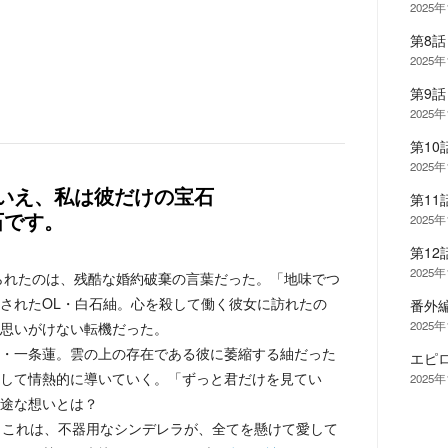
2025年
第8
2025年
第9
2025年
第1
2025年
いえ、私は彼だけの宝石
第1
石です。
2025年
第1
2025年
げられたのは、残酷な婚約破棄の言葉だった。「地味でつ
されたOL・白石紬。心を殺して働く彼女に訪れたの
番外
2025年
思いがけない転機だった。
・一条蓮。雲の上の存在である彼に萎縮する紬だった
エピ
して情熱的に導いていく。「ずっと君だけを見てい
2025年
途な想いとは？
。これは、不器用なシンデレラが、全てを懸けて愛して