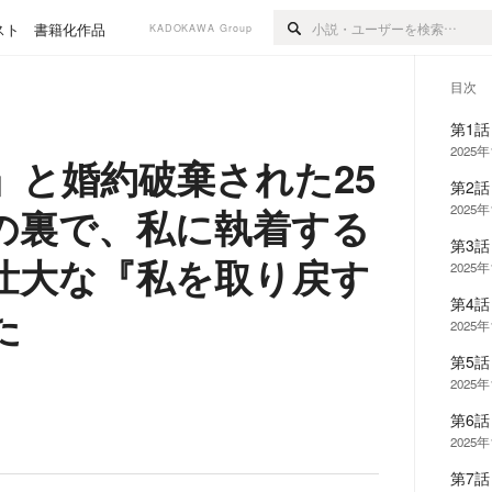
スト
書籍化作品
KADOKAWA Group
目次
第1
2025年
」と婚約破棄された25
第2
の裏で、私に執着する
2025年
第3
壮大な『私を取り戻す
2025年
第4
た
2025年
第5
2025年
第6
2025年
第7