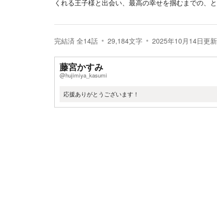
くれる王子様と出会い、最高の幸せを掴むまでの、と
完結済
全
14
話
29,184
文字
2025年10月14日
更新
藤宮かすみ
@hujimiya_kasumi
応援ありがとうございます！