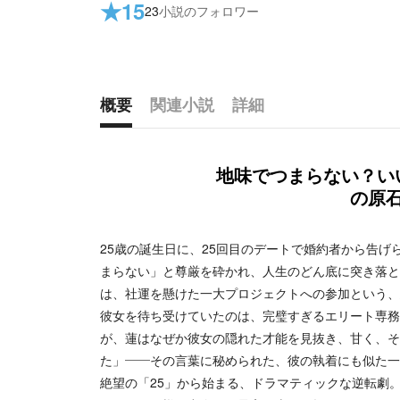
★
15
23
小説のフォロワー
概要
関連小説
詳細
概要
地味でつまらない？い
の原
25歳の誕生日に、25回目のデートで婚約者から告
まらない」と尊厳を砕かれ、人生のどん底に突き落と
は、社運を懸けた一大プロジェクトへの参加という、
彼女を待ち受けていたのは、完璧すぎるエリート専務
が、蓮はなぜか彼女の隠れた才能を見抜き、甘く、そ
た」――その言葉に秘められた、彼の執着にも似た一
絶望の「25」から始まる、ドラマティックな逆転劇