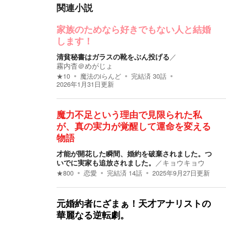
関連小説
家族のためなら好きでもない人と結婚
します！
清貧秘書はガラスの靴をぶん投げる
／
霧内杳＠めがじょ
★
10
魔法のiらんど
完結済
30
話
2026年1月31日
更新
魔力不足という理由で見限られた私
が、真の実力が覚醒して運命を変える
物語
才能が開花した瞬間、婚約を破棄されました。つ
いでに実家も追放されました。
／
キョウキョウ
★
800
恋愛
完結済
14
話
2025年9月27日
更新
元婚約者にざまぁ！天才アナリストの
華麗なる逆転劇。