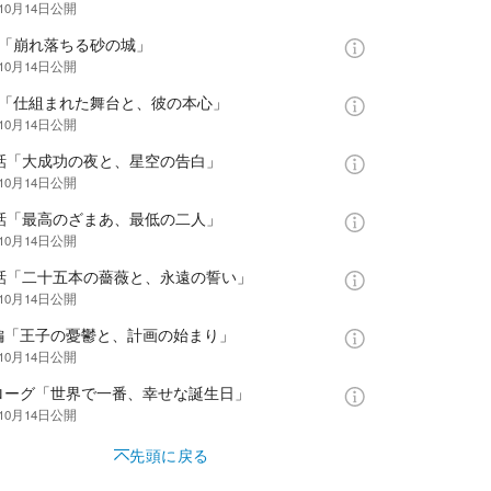
10月14日
公開
話「崩れ落ちる砂の城」
10月14日
公開
話「仕組まれた舞台と、彼の本心」
10月14日
公開
0話「大成功の夜と、星空の告白」
10月14日
公開
1話「最高のざまあ、最低の二人」
10月14日
公開
2話「二十五本の薔薇と、永遠の誓い」
10月14日
公開
編「王子の憂鬱と、計画の始まり」
10月14日
公開
ローグ「世界で一番、幸せな誕生日」
10月14日
公開
先頭に戻る