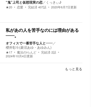
“鬼”上司と仮想現実の恋
／
くっきぃ♪
★
20
恋愛
完結済
407
話
2020年6月7日
更新
私があの人を苦手なのには理由がある
――。
オフィスで一番苦手な人と――
／
櫻井彰斗(菱沼あゆ・あゆみん)
★
17
魔法のiらんど
完結済
2
話
2024年10月4日
更新
もっと見る