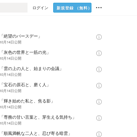
ログイン
新規登録
（無料）
話「絶望のバースデー」
10月14日
公開
話「灰色の世界と一筋の光」
10月14日
公開
話「雲の上の人と、始まりの会議」
10月14日
公開
話「宝石の原石と、磨く人」
10月14日
公開
話「輝き始めた私と、焦る影」
10月14日
公開
話「専務の甘い言葉と、芽生える気持ち」
10月14日
公開
話「順風満帆な二人と、忍び寄る暗雲」