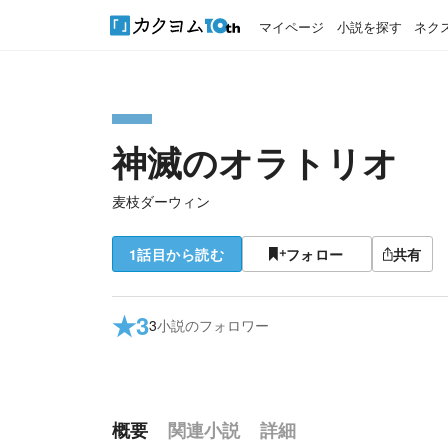
マイページ
小説を探す
ネク
神滅のオラトリオ
麦枝ダーウィン
1話目から読む
フォロー
共有
★
3
3
小説のフォロワー
概要
関連小説
詳細