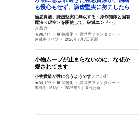
才能に恵まれ過ぎた極悪貴族が、油断
も慢心もせず、謙虚堅実に努力したら
極悪貴族、謙虚堅実に無双する～原作知識と固有
魔法＜虚空＞を駆使して、破滅エンド…
／
月島秀一
★
98,411
書籍化
異世界ファンタジー
連載中
174
話
2026年7月7日
更新
小物ムーブが止まらないのに、なぜか
愛されてます
小物貴族が性に合うようです
／
スパ郎
★
34,192
書籍化
異世界ファンタジー
連載中
151
話
2026年6月10日
更新