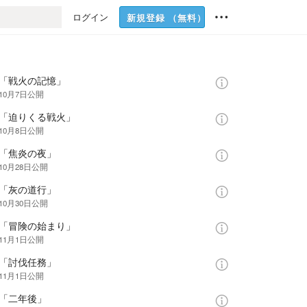
ログイン
新規登録
（無料）
話「戦火の記憶」
年10月7日
公開
話「迫りくる戦火」
年10月8日
公開
話「焦炎の夜」
10月28日
公開
話「灰の道行」
10月30日
公開
話「冒険の始まり」
年11月1日
公開
話「討伐任務」
年11月1日
公開
話「二年後」