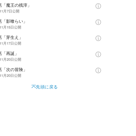
6話「魔王の残滓」
年11月7日
公開
話「影喰らい」
11月15日
公開
話「芽生え」
11月17日
公開
話「再誕」
11月20日
公開
話「次の冒険」
11月20日
公開
先頭に戻る