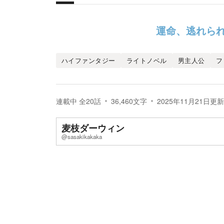
概要
運命、逃れら
ハイファンタジー
ライトノベル
男主人公
フ
連載中
全
20
話
36,460
文字
2025年11月21日
更新
麦枝ダーウィン
@sasakikakaka