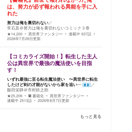
【書籍化】前世で報われなかった俺
は、努力が必ず報われる異能を手に入
れた
努力は俺を裏切れない
／
常石及＠努力は俺を裏切れないコミック３巻
★
14,200
異世界ファンタジー
連載中
637
話
2026年7月26日
更新
【コミカライズ開始！】転生した主人
公は異世界で最強の魔法使いを目指
す！
いずれ最強に至る転生魔法使い 〜異世界に転生
したけど剣の才能がないから家を追い…
／
最新
飯田栄静＠市村鉄之助
★
25,206
書籍化
異世界ファンタジー
連載中
2513
話
2026年8月7日
更新
もっと見る