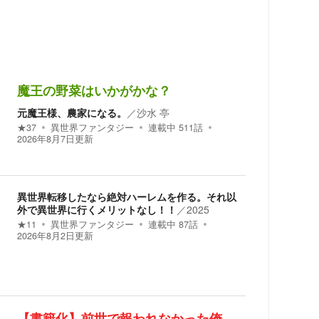
魔王の野菜はいかがかな？
元魔王様、農家になる。
／
沙水 亭
★
37
異世界ファンタジー
連載中
511
話
2026年8月7日
更新
異世界転移したなら絶対ハーレムを作る。それ以
外で異世界に行くメリットなし！！
／
2025
★
11
異世界ファンタジー
連載中
87
話
2026年8月2日
更新