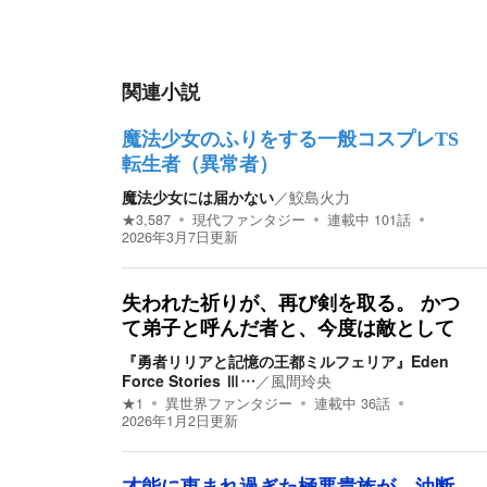
関連小説
魔法少女のふりをする一般コスプレTS
転生者（異常者）
魔法少女には届かない
／
鮫島火力
★
3,587
現代ファンタジー
連載中
101
話
2026年3月7日
更新
失われた祈りが、再び剣を取る。 かつ
て弟子と呼んだ者と、今度は敵として
『勇者リリアと記憶の王都ミルフェリア』Eden
Force Stories Ⅲ…
／
風間玲央
★
1
異世界ファンタジー
連載中
36
話
2026年1月2日
更新