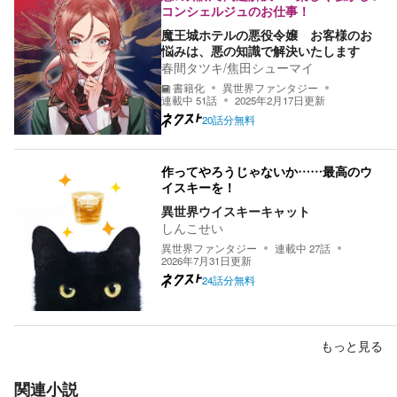
コンシェルジュのお仕事！
魔王城ホテルの悪役令嬢 お客様のお
悩みは、悪の知識で解決いたします
春間タツキ/焦田シューマイ
書籍化
異世界ファンタジー
連載中
51
話
2025年2月17日
更新
20話分無料
作ってやろうじゃないか……最高のウ
イスキーを！
異世界ウイスキーキャット
しんこせい
異世界ファンタジー
連載中
27
話
2026年7月31日
更新
24話分無料
もっと見る
関連小説