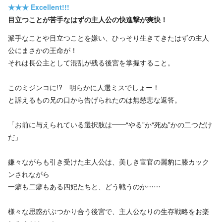
★★★
Excellent!!!
目立つことが苦手なはずの主人公の快進撃が爽快！
派手なことや目立つことを嫌い、ひっそり生きてきたはずの主人
公にまさかの王命が！
それは長公主として混乱が残る後宮を掌握すること。
このミジンコに!? 明らかに人選ミスでしょー！
と訴えるもの兄の口から告げられたのは無慈悲な返答。
「お前に与えられている選択肢は――“やる”か“死ぬ”かの二つだけ
だ」
嫌々ながらも引き受けた主人公は、美しき宦官の麗豹に膝カック
ンされながら
一癖も二癖もある四妃たちと、どう戦うのか……
様々な思惑がぶつかり合う後宮で、主人公なりの生存戦略をお楽