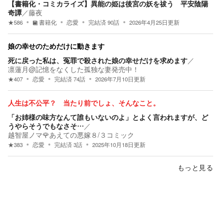
【書籍化・コミカライズ】異能の姫は後宮の妖を祓う 平安陰陽
奇譚
／
藤夜
★
586
書籍化
恋愛
完結済
90
話
2026年4月25日
更新
娘の幸せのためだけに動きます
死に戻った私は、冤罪で殺された娘の幸せだけを求めます
／
凛蓮月@記憶をなくした孤独な妻発売中！
★
407
恋愛
完結済
74
話
2026年7月10日
更新
人生は不公平？ 当たり前でしょ、そんなこと。
「お姉様の味方なんて誰もいないのよ」とよく言われますが、ど
うやらそうでもなさそ…
／
越智屋ノマ🌹あえての悪嫁８/３コミック
★
383
恋愛
完結済
3
話
2025年10月18日
更新
もっと見る