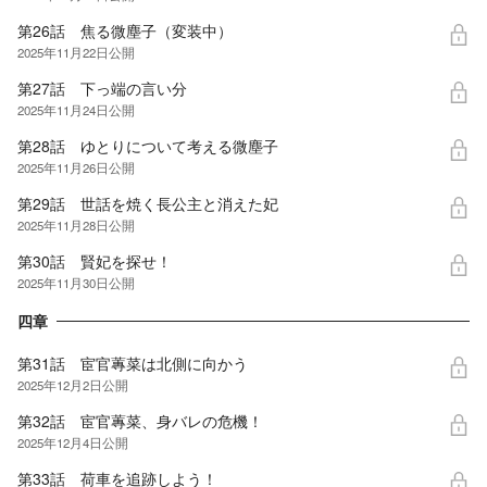
第26話 焦る微塵子（変装中）
2025年11月22日
公開
第27話 下っ端の言い分
2025年11月24日
公開
第28話 ゆとりについて考える微塵子
2025年11月26日
公開
第29話 世話を焼く長公主と消えた妃
2025年11月28日
公開
第30話 賢妃を探せ！
2025年11月30日
公開
四章
第31話 宦官蓴菜は北側に向かう
2025年12月2日
公開
第32話 宦官蓴菜、身バレの危機！
2025年12月4日
公開
第33話 荷車を追跡しよう！