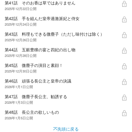
第41話 そのお香は草ではありません
2025年12月22日
公開
第42話 手を組んだ皇帝過激派妃と侍女
2025年12月24日
公開
第43話 料理もできる微塵子（ただし味付けは除く）
2025年12月26日
公開
第44話 五穀豊穣の宴と四妃の出し物
2025年12月28日
公開
第45話 微塵子の演目と素顔！
2025年12月30日
公開
第46話 頑張る長公主と皇帝の決議
2026年1月1日
公開
第47話 微塵子長公主、勧誘する
2026年1月3日
公開
第48話 長公主の欲しいもの
2026年1月5日
公開
先頭に戻る