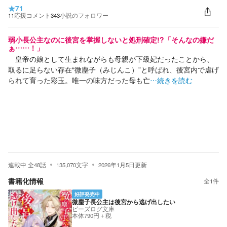
★
71
11
応援コメント
343
小説のフォロワー
弱小長公主なのに後宮を掌握しないと処刑確定!?「そんなの嫌だ
ぁ……！」
皇帝の娘として生まれながらも母親が下級妃だったことから、
取るに足らない存在“微塵子（みじんこ）”と呼ばれ、後宮内で虐げ
られて育った彩玉。唯一の味方だった母も亡
…続きを読む
連載中
全
48
話
135,070
文字
2026年1月5日
更新
書籍化情報
全
1
件
好評発売中
微塵子長公主は後宮から逃げ出したい
ビーズログ文庫
本体790円＋税