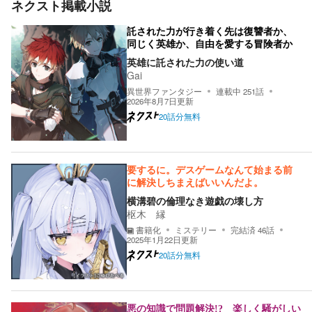
ネクスト掲載小説
託された力が行き着く先は復讐者か、
同じく英雄か、自由を愛する冒険者か
英雄に託された力の使い道
Gai
異世界ファンタジー
連載中
251
話
2026年8月7日
更新
20話分無料
要するに。デスゲームなんて始まる前
に解決しちまえばいいんだよ。
横溝碧の倫理なき遊戯の壊し方
枢木 縁
書籍化
ミステリー
完結済
46
話
2025年1月22日
更新
20話分無料
悪の知識で問題解決!? 楽しく騒がしい