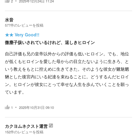
2
2025年12月24日 11:24
水音
577
件の
レビューを投稿
★★
Very Good!!
微塵子扱いされているけれど、逞しきヒロイン
自己評価も兄の皇帝以外からの評価も低いヒロイン。でも、地位
が低くもヒロインを愛した母からの目立たないように生きろ、と
いう教えをもとに控えめに生きてきた。そのような彼女が魑魅魍
魎とした後宮内にいる妃達を束ねることに。どうするんだヒロイ
ン。ヒロインが彼女にとって幸せな人生を歩んでいくことを願っ
ています。
1
2025年10月31日 09:10
カクヨムネクスト運営
152
件の
レビューを投稿