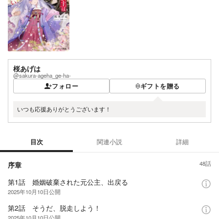
桜あげは
@sakura-ageha_ge-ha-
フォロー
ギフトを贈る
いつも応援ありがとうございます！
目次
関連小説
詳細
目次
48
話
序章
第1話 婚姻破棄された元公主、出戻る
2025年10月10日
公開
第2話 そうだ、脱走しよう！
2025年10月10日
公開