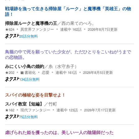
戦場跡を漁って生きる掃除屋「ルーク」と魔導機「英雄王」の物
語！
掃除屋ルークと魔導機の王
／
西の果てのぺろ。
★
624
異世界ファンタジー
連載中
162
話
2026年8月7日
更新
20話分無料
鳥籠の中で死を願っていた少女が、ただひとりをこいねがうまで
の恋物語。
みにくい小鳥の婚約
／
糸（水守糸子）
★
202
書籍化
恋愛
連載中
161
話
2026年8月5日
更新
134話分無料
スパイの極秘な姿を目撃せよ！
スパイ教室【短編】
／
竹町
★
162
現代ファンタジー
連載中
123
話
2026年7月17日
更新
75話分無料
虐げられた姫を攫ったのは、美しい一人の陰陽師だった