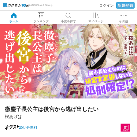
新規登録
ログイン
KADOKAWA Group
ホーム
ランキング
小説を探す
マイページ
その他
微塵子長公主は後宮から逃げ出したい
桜あげは
20話分無料