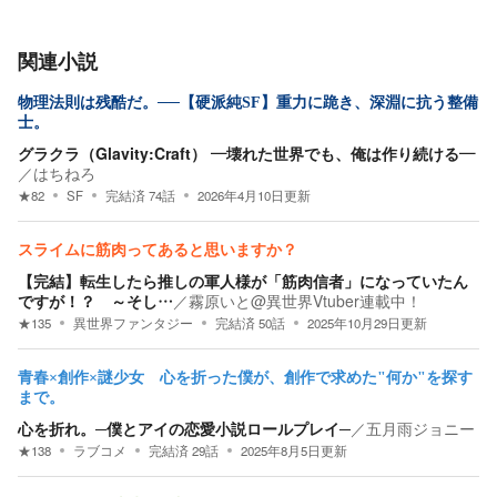
関連小説
物理法則は残酷だ。──【硬派純SF】重力に跪き、深淵に抗う整備
士。
グラクラ（Glavity:Craft） ―壊れた世界でも、俺は作り続ける―
／
はちねろ
★
82
SF
完結済
74
話
2026年4月10日
更新
スライムに筋肉ってあると思いますか？
【完結】転生したら推しの軍人様が「筋肉信者」になっていたん
ですが！？ ～そし…
／
霧原いと@異世界Vtuber連載中！
★
135
異世界ファンタジー
完結済
50
話
2025年10月29日
更新
青春×創作×謎少女 心を折った僕が、創作で求めた"何か"を探す
まで。
心を折れ。─僕とアイの恋愛小説ロールプレイ─
／
五月雨ジョニー
★
138
ラブコメ
完結済
29
話
2025年8月5日
更新