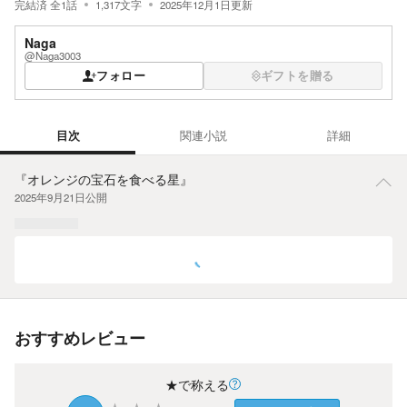
完結済
全
1
話
1,317
文字
2025年12月1日
更新
Naga
@Naga3003
フォロー
ギフトを贈る
目次
関連小説
詳細
目次
『オレンジの宝石を食べる星』
2025年9月21日
公開
おすすめレビュー
★で称える