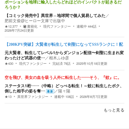
ポーションを地球に輸入したらどれほどのインパクトが起きるだ
ろうか？
【コミック発売中】異世界⇔地球間で個人貿易してみた
／
肥前文俊@ヒーロー文庫で出版中
★
12,377
書籍化
現代ファンタジー
連載中
444
話
2026年7月24日
更新
【200KPV突破】大賢者が転生して剣聖になってSSSランクに！配
元大賢者、転生してレベル1からダンジョン配信〜剣聖に生まれ変
わったけど武器の使…
／
相木ふゆ彦
★
430
現代ファンタジー
完結済
79
話
2025年10月18日
更新
空を飛び、美女の血を吸う人外に転生した――そう、『蚊』に。
ステータス1桁……（中略）どっぺる転生！～蚊に転生したボク、
倒した相手の姿を奪…
／
陽々陽
最新
★
13
異世界ファンタジー
連載中
108
話
2026年8月7日
更新
もっと見る