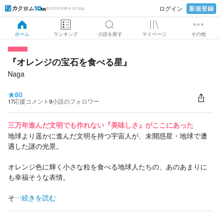
新規登録
ログイン
KADOKAWA Group
ホーム
ランキング
小説を探す
マイページ
その他
『オレンジの宝石を食べる星』
Naga
★
80
17
応援コメント
9
小説のフォロワー
三万年進んだ文明でも作れない『美味しさ』がここにあった
地球より遥かに進んだ文明を持つ宇宙人が、未開惑星・地球で遭
遇した謎の光景。
オレンジ色に輝く小さな粒を食べる地球人たちの、あのあまりに
も幸福そうな表情。
そ
…続きを読む