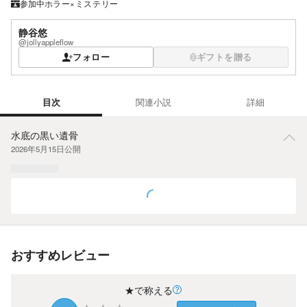
参加中
ホラー×ミステリー
静谷悠
@jollyappleflow
フォロー
ギフトを贈る
目次
関連小説
詳細
目次
水底の黒い遺骨
2026年5月15日
公開
おすすめレビュー
★で称える