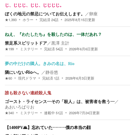
じ、じじじ、じじ、じじじじ。
ぼくの地元の禁忌についてお伝えします。
／
卵座
★
1,393
ホラー
完結済
24
話
2025年8月15日
更新
ねえ、『わたしたち』を殺したのは、一体だあれ？
禁足系スピリットドア
／
黒澤 主計
★
199
ミステリー
完結済
54
話
2026年6月6日
更新
夢の中だけの隣人。きみの名は、Rio
隣にいないRioへ。
／
静谷悠
★
60
現代ドラマ
完結済
1
話
2026年6月3日
更新
誰も殺さない連続殺人鬼
ゴースト・ライセンス―その「殺人」は、被害者を救う―
／
あおいろぱりお
★
340
ミステリー
連載中
51
話
2026年7月24日
更新
【1400PV🙏】忘れていた………僕の本当の顔