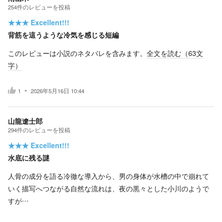
254
件の
レビューを投稿
★★★
Excellent!!!
背筋を這うような冷気を感じる短編
このレビューは小説のネタバレを含みます。
全文を読む（
63
文
字）
1
2026年5月16日 10:44
山龍遼士郎
294
件の
レビューを投稿
★★★
Excellent!!!
水底に残る謎
人骨の成分を語る冷徹な導入から、男の身体が水槽の中で崩れて
いく描写へつながる自然な流れは、夜の黒々とした小川のようで
すが…