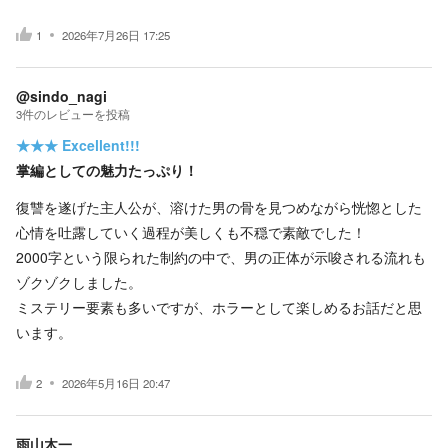
1
2026年7月26日 17:25
@sindo_nagi
3
件の
レビューを投稿
★★★
Excellent!!!
掌編としての魅力たっぷり！
復讐を遂げた主人公が、溶けた男の骨を見つめながら恍惚とした
心情を吐露していく過程が美しくも不穏で素敵でした！
2000字という限られた制約の中で、男の正体が示唆される流れも
ゾクゾクしました。
ミステリー要素も多いですが、ホラーとして楽しめるお話だと思
います。
2
2026年5月16日 20:47
雨山木一