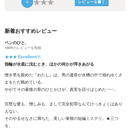
★
★
★
レビューを書く
新着おすすめレビュー
ペンのひと.
188
件の
レビューを投稿
★★★
Excellent!!!
指輪が水底に沈むとき、ほかの何かが浮きあがる
憎き男を殺めた『わたし』は、男の遺骨が水槽の中で崩れゆくさ
まをただ眺めている。
やがてその最後の骨のひとかけが、真実を語りはじめた――。
完璧な愛も、憎しみも、まして完全犯罪なんてけっきょくはあり
えない。
そのやるせなさに満ちた、美しい筆致の短編ミステリ。★三つ
を。