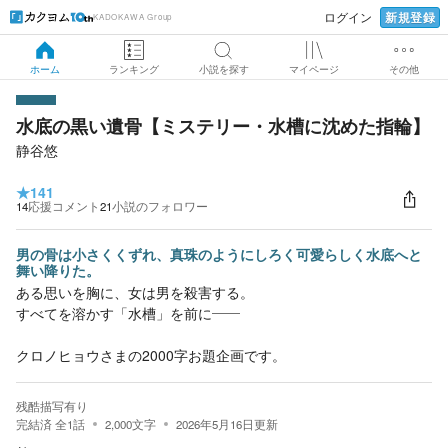
新規登録
ログイン
KADOKAWA Group
ホーム
ランキング
小説を探す
マイページ
その他
水底の黒い遺骨【ミステリー・水槽に沈めた指輪】
静谷悠
★
141
14
応援コメント
21
小説のフォロワー
男の骨は小さくくずれ、真珠のようにしろく可愛らしく水底へと
舞い降りた。
ある思いを胸に、女は男を殺害する。
すべてを溶かす「水槽」を前に――
クロノヒョウさまの2000字お題企画です。
残酷描写有り
完結済
全
1
話
2,000
文字
2026年5月16日
更新