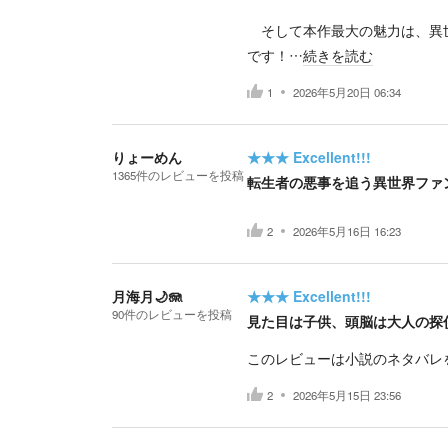
そして本作最大の魅力は、異世
です！…
続きを読む
1
2026年5月20日 06:34
りょーめん
★★★
Excellent!!!
1365
件の
レビューを投稿
転生者の悪事を追う異世界ファ
2
2026年5月16日 16:23
月海月🌙🪼
★★★
Excellent!!!
90
件の
レビューを投稿
見た目は子供、頭脳は大人の探
このレビューは小説のネタバレ
2
2026年5月15日 23:56