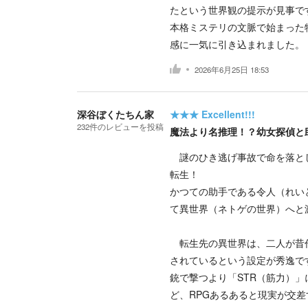
たという世界観の提示が見事で
本格ミステリの文脈で始まった
感に一気に引き込まれました。
2026年6月25日 18:53
深谷ぼくたちん家
★★★
Excellent!!!
232
件の
レビューを投稿
魔法より名推理！？幼女探偵と
謎のひき逃げ事故で命を落とし
転生！
かつての助手である令人（れい
て異世界（ネトゲの世界）へと
転生先の異世界は、二人が昔作
されているという設定が秀逸で
銃で撃つより「STR（筋力）
ど、RPGあるあると現実が交