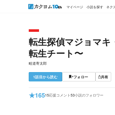
マイページ
小説を探す
ネク
転生探偵マジョマキ
転生チート〜
畦道寄太郎
1話目から読む
フォロー
共有
★
165
15
応援コメント
53
小説のフォロワー