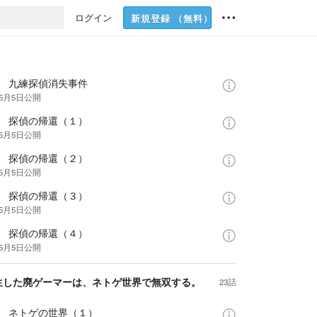
ログイン
新規登録
（無料）
話 九練探偵消失事件
年5月5日
公開
話 探偵の帰還（１）
年5月5日
公開
話 探偵の帰還（２）
年5月5日
公開
話 探偵の帰還（３）
年5月5日
公開
話 探偵の帰還（４）
年5月5日
公開
生した廃ゲーマーは、ネトゲ世界で無双する。
23話
話 ネトゲの世界（１）