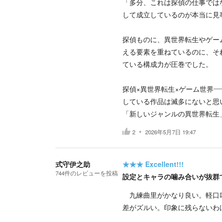
「多分、これは探偵の仕事では
して成立しているのが本当に見
探偵ものに、異世界転生やゲー
える要素を重ねているのに、そ
ている構成力が圧巻でした。
探偵×異世界転生×ゲーム世界
している作品は滅多にないと思
「新しいジャンルの異世界転生
2
2026年5月7日 19:47
式守伊之助
★★★
Excellent!!!
744
件の
レビューを投稿
設定とキャラの噛み合いが抜群
九練曲里がかなり良い。軽口叩
差がズルい。印象に残らないわ