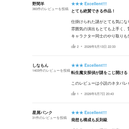
野間羊
★★★
Excellent!!!
383
件の
レビューを投稿
とても絶賛できる作品！
仕掛けられた謎がとても気にな
雰囲気の演出もとても上手く、
キャラクター同士のやり取りも
2
2026年5月13日 22:33
しなもん
★★★
Excellent!!!
1403
件の
レビューを投稿
転生魔女探偵が謎をこじ開ける
このレビューは小説のネタバレ
1
2026年5月7日 20:43
星屑パンク
★★★
Excellent!!!
31
件の
レビューを投稿
発想も構成も反則級