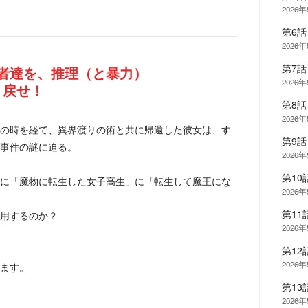
2026
第6
2026
第7
者達を、推理（と暴力）
2026
り戻せ！
第8
2026
の時を経て、異界渡りの術と共に帰還した彼女は、す
第9
事件の謎に迫る。
2026
第1
に「魔物に転生した女子高生」に「転生して魔王にな
2026
第1
用するのか？
2026
第1
2026
ます。
第1
2026