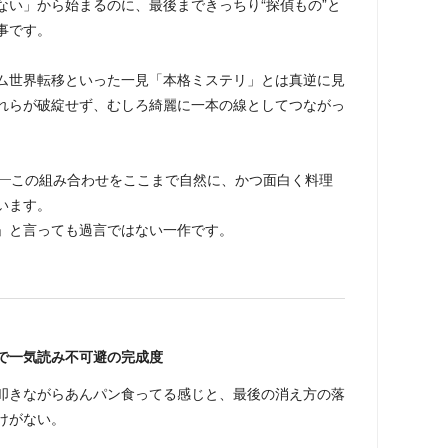
ない」から始まるのに、最後まできっちり“探偵もの”と
事です。
ム世界転移といった一見「本格ミステリ」とは真逆に見
れらが破綻せず、むしろ綺麗に一本の線としてつながっ
――この組み合わせをここまで自然に、かつ面白く料理
います。
」と言っても過言ではない一作です。
で一気読み不可避の完成度
きながらあんパン食ってる感じと、最後の消え方の落
けがない。