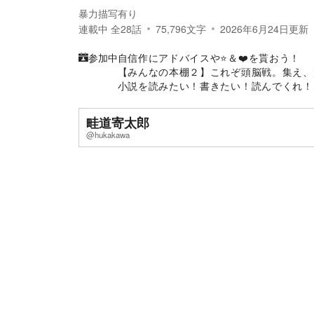
暴力描写有り
連載中
全
28
話
75,796
文字
2026年6月24日
更新
参加中
自信作にアドバイスや⭐️＆❤️を貰おう！
【みんなの本棚２】これぞ頭脳戦。集え、
小説を読みたい！書きたい！読んでくれ！
畦道寄太郎
@hukakawa