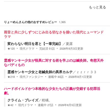
もっと見る
りょーめん
さんの他のおすすめレビュー
1,365
雨音と共に少しずつにじみ出る切なさを描いた現代ヒューマンド
ラマ
変わらない明日を君と【一章完結】
／
夏露
★
120
現代ドラマ
完結済
51
話
2026年8月3日
更新
霊感ヤンキー少女が怪異に対する術を学ぶのは鍼灸師。奇想天外
なバディもの
霊感ヤンキー少女と老鍼灸師の異界カルテ
／
ｚｚｒｒ３３
★
218
現代ファンタジー
連載中
60
話
2026年8月1日
更新
ハードボイルドかつ本格的な少女たちの正義が交錯する犯罪活
劇。
クライム・ブレイズ
／
柑橘。
★
42
現代ドラマ
連載中
27
話
2026年8月5日
更新