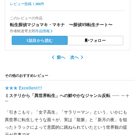
レビュー投稿
1,366
件
このレビューの作品
転生探偵マジョマキ・マキナ 〜探偵VS転生チート〜
作者
畦道寄太郎
作品情報
1話目から読む
フォロー
前へ
次へ
その他のおすすめレビュー
★★★
Excellent!!!
ミステリから「異世界転生」への鮮やかなジャンル反転
一 十
一
「引きこもり」「女子高生」「サラリーマン」という、いかにも
異世界に転生しそうな面々が、実は「龍脈」と「新月の夜」を狙
ったトラックによって意図的に跳ねられていたという世界観の提
示が見事です。