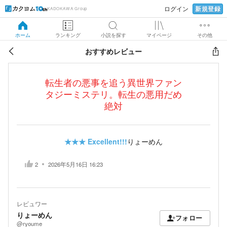
新規登録
ログイン
KADOKAWA Group
ホーム
ランキング
小説を探す
マイページ
その他
おすすめレビュー
転生者の悪事を追う異世界ファン
タジーミステリ。転生の悪用だめ
絶対
★★★
Excellent!!!
りょーめん
2
2026年5月16日 16:23
レビュワー
りょーめん
フォロー
@ryoume