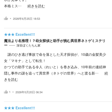
本格ミス…
続きを読む
2026年6月25日 18:53
★★★
Excellent!!!
魔法より名推理！？幼女探偵と助手が挑む異世界ネトゲミステリ
ー
深谷ぼくたちん家
謎のひき逃げ事故で命を落とした天才探偵が、10歳の金髪美少
女「マキナ」として転生！
かつての助手である令人（れいと）を巻き込み、10年前の連続神
隠し事件の謎を追って異世界（ネトゲの世界）へと渡る新…
続
きを読む
1
2026年5月20日 06:34
★★★
Excellent!!!