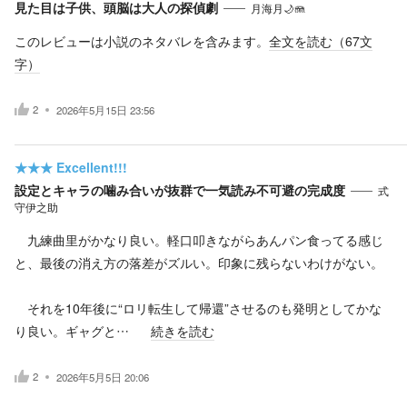
見た目は子供、頭脳は大人の探偵劇
月海月🌙🪼
このレビューは小説のネタバレを含みます。
全文を読む（
67
文
字）
2
2026年5月15日 23:56
★★★
Excellent!!!
設定とキャラの噛み合いが抜群で一気読み不可避の完成度
式
守伊之助
九練曲里がかなり良い。軽口叩きながらあんパン食ってる感じ
と、最後の消え方の落差がズルい。印象に残らないわけがない。
それを10年後に“ロリ転生して帰還”させるのも発明としてかな
り良い。ギャグと…
続きを読む
2
2026年5月5日 20:06