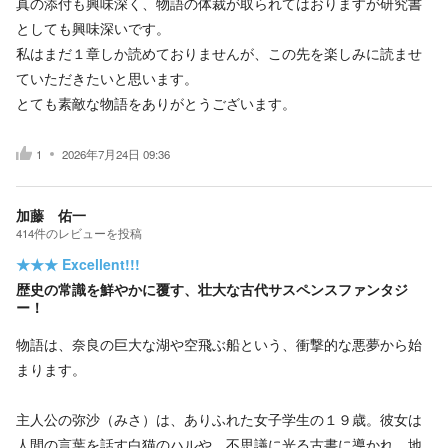
真の添付も興味深く、物語の体裁が取られてはおりますが研究書
としても興味深いです。
私はまだ１章しか読めておりませんが、この先を楽しみに読ませ
ていただきたいと思います。
とても素敵な物語をありがとうございます。
1
2026年7月24日 09:36
加藤 佑一
414
件の
レビューを投稿
★★★
Excellent!!!
歴史の常識を鮮やかに覆す、壮大な古代サスペンスファンタジ
ー！
物語は、奈良の巨大な湖や空飛ぶ船という、衝撃的な悪夢から始
まります。
主人公の弥沙（みさ）は、ありふれた女子学生の１９歳。彼女は
人間の言葉を話す白猫のハルや、不思議に光る古書に導かれ、地