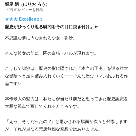
堀尾 朗（ほりお ろう）
142
件の
レビューを投稿
★★★
Excellent!!!
歴史がひっくり返る瞬間をその目に焼き付けよ✨️
不思議な夢にうなされる少女・弥沙。
そんな彼女の前に一匹の白猫・ハルが現れます。
こうして弥沙は、歴史の影に隠された「本当の正史」を巡る壮大
な冒険へと足を踏み入れていく――そんな歴史ロマンあふれる作
品です✨️
本作最大の魅力は、私たちが当たり前だと思ってきた歴史認識を
大胆な視点で覆してくれるところです。
「えっ、そうだったの!?」と驚かされる場面が次々と登場します
が、それが単なる荒唐無稽な空想ではありません。