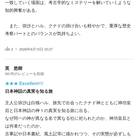
一致していく場面は、考古学的なミステリーを解いていくような
知的興奮がある。
また、弥沙とハル、クナドの掛け合いも軽やかで、重厚な歴史
考察パートとのバランスが気持ちよい。
2
2026年6月15日 00:27
英 悠樹
341
件の
レビューを投稿
★★★
Excellent!!!
日本神話の真実を知る旅
主人公弥沙は白猫ハル、旅先で出会ったクナド神とともに神功皇
后と日本神話の神々の真実を知る旅に出る。
なぜ同一の神が異なる名で異なる社に祀られたのか、神功皇后と
は何者だったのか。
古事記や日本書紀、風土記等に描かれつつ、その実態が必ずしも