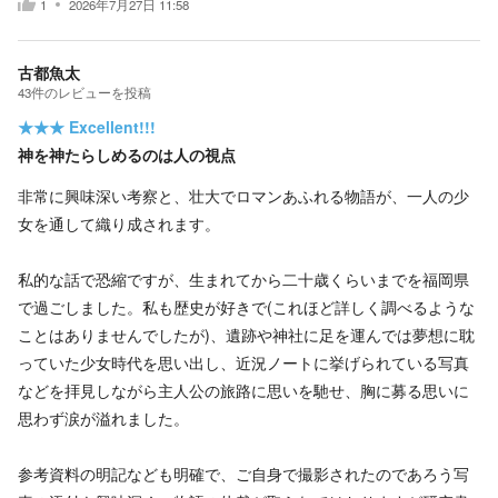
1
2026年7月27日 11:58
古都魚太
43
件の
レビューを投稿
★★★
Excellent!!!
神を神たらしめるのは人の視点
非常に興味深い考察と、壮大でロマンあふれる物語が、一人の少
女を通して織り成されます。
私的な話で恐縮ですが、生まれてから二十歳くらいまでを福岡県
で過ごしました。私も歴史が好きで(これほど詳しく調べるような
ことはありませんでしたが)、遺跡や神社に足を運んでは夢想に耽
っていた少女時代を思い出し、近況ノートに挙げられている写真
などを拝見しながら主人公の旅路に思いを馳せ、胸に募る思いに
思わず涙が溢れました。
参考資料の明記なども明確で、ご自身で撮影されたのであろう写