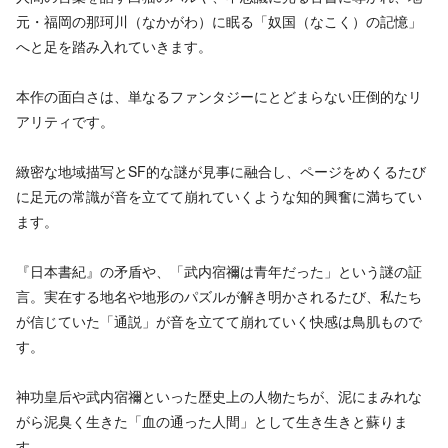
元・福岡の那珂川（なかがわ）に眠る「奴国（なこく）の記憶」
へと足を踏み入れていきます。
本作の面白さは、単なるファンタジーにとどまらない圧倒的なリ
アリティです。
緻密な地域描写とSF的な謎が見事に融合し、ページをめくるたび
に足元の常識が音を立てて崩れていくような知的興奮に満ちてい
ます。
『日本書紀』の矛盾や、「武内宿禰は青年だった」という謎の証
言。実在する地名や地形のパズルが解き明かされるたび、私たち
が信じていた「通説」が音を立てて崩れていく快感は鳥肌もので
す。
神功皇后や武内宿禰といった歴史上の人物たちが、泥にまみれな
がら泥臭く生きた「血の通った人間」として生き生きと蘇りま
す。