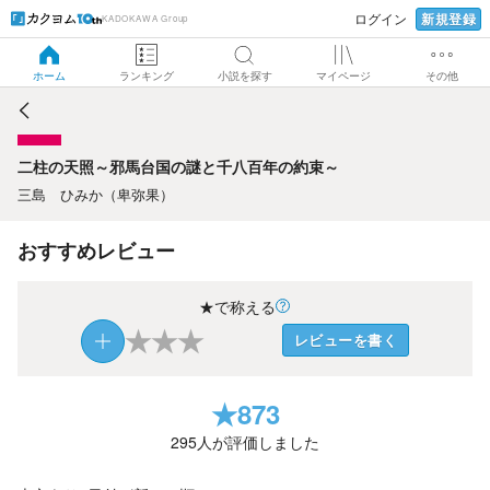
新規登録
ログイン
KADOKAWA Group
二柱の天照～邪馬台国の謎と千八百年の約束～
ホーム
ランキング
小説を探す
マイページ
その他
二柱の天照～邪馬台国の謎と千八百年の約束～
三島 ひみか（卑弥果）
おすすめレビュー
★で称える
★
★
★
レビューを書く
★
873
295
人が評価しました