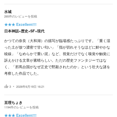
水城
265
件の
レビューを投稿
★★★
Excellent!!!
日本神話×歴史×SF×現代
かつての奈良（大和湖）の描写が臨場感たっぷりです。「重く湿
った土が放つ濃密で甘い匂い」「指が切れそうなほどに鮮やかな
稜線」「なめらかで重い泥」など、視覚だけでなく嗅覚や触覚に
訴えかける文章が素晴らしい。ただの歴史ファンタジーではな
く、「邪馬台国がなぜ正史で黙殺されたのか」という壮大な謎を
考察した作品でした。
3
2026年6月19日 16:21
亘理ちょき
1194
件の
レビューを投稿
★★★
Excellent!!!