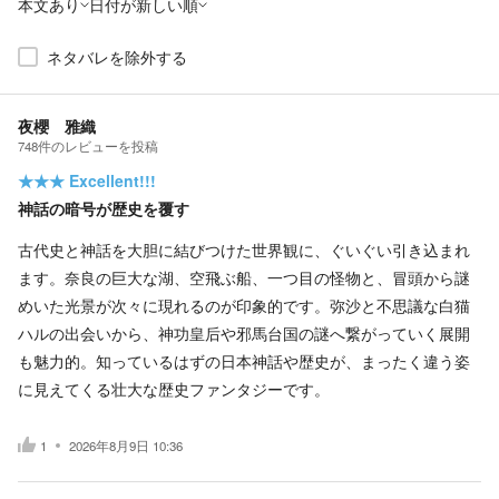
本文あり
日付が新しい順
ネタバレを除外する
夜櫻 雅織
748
件の
レビューを投稿
★★★
Excellent!!!
神話の暗号が歴史を覆す
古代史と神話を大胆に結びつけた世界観に、ぐいぐい引き込まれ
ます。奈良の巨大な湖、空飛ぶ船、一つ目の怪物と、冒頭から謎
めいた光景が次々に現れるのが印象的です。弥沙と不思議な白猫
ハルの出会いから、神功皇后や邪馬台国の謎へ繋がっていく展開
も魅力的。知っているはずの日本神話や歴史が、まったく違う姿
に見えてくる壮大な歴史ファンタジーです。
1
2026年8月9日 10:36