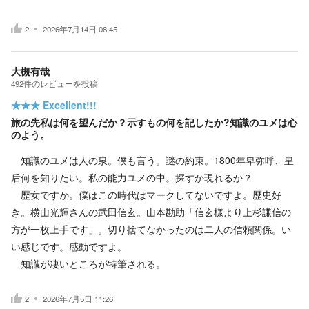
2
2026年7月14日 08:45
大槻有哉
492
件の
レビューを投稿
★★★
Excellent!!!
旅の先私は何を望んだか？示すもの何を記したか?知識のユメは心
のよう。
知識のユメは人の泉。僕も言う。謎の約束。1800年卑弥呼、皇
后何を知りたい。私の能力ユメの中。探すか現れるか？
歴女ですか。僕はこの時代はマークしてないですよ。歴史好
き。横山光輝さんの武田信玄。山本勘助「信玄様より上杉謙信の
方が一枚上手です」。切り捨てなかったのは二人の信頼関係。い
い感じです。感動ですよ。
知識が凄いところが特筆される。
2
2026年7月5日 11:26