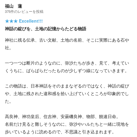
福山 蓮
375
件の
レビューを投稿
★★★
Excellent!!!
神話の綻びを、土地の記憶からたどる物語
神社に残る伝承、古い文献、土地の名前、そこに実際にある石や
社。
一つ一つは断片のようなのに、弥沙たちが歩き、見て、考えてい
くうちに、ばらばらだったものが少しずつ線になっていきます。
この物語は、日本神話をそのままなぞるのではなく、神話の綻び
や、土地に残された違和感を拾い上げていくところが印象的でし
た。
高良神、神功皇后、住吉神、安曇磯良神、物部、饒速日命。
名前だけ見ると難しそうなのに、弥沙やハルたちと一緒に現地を
歩いているように読めるので、不思議と引き込まれます。