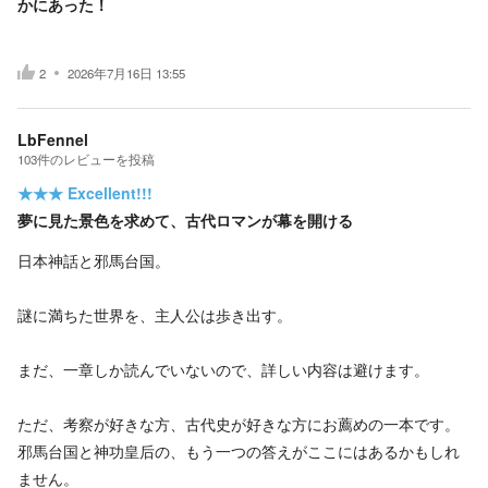
かにあった！
2
2026年7月16日 13:55
LbFennel
103
件の
レビューを投稿
★★★
Excellent!!!
夢に見た景色を求めて、古代ロマンが幕を開ける
日本神話と邪馬台国。
謎に満ちた世界を、主人公は歩き出す。
まだ、一章しか読んでいないので、詳しい内容は避けます。
ただ、考察が好きな方、古代史が好きな方にお薦めの一本です。
邪馬台国と神功皇后の、もう一つの答えがここにはあるかもしれ
ません。