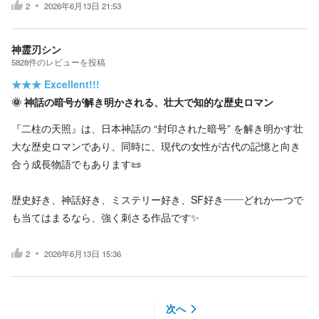
2
2026年6月13日 21:53
神霊刃シン
5828
件の
レビューを投稿
★★★
Excellent!!!
🌞 神話の暗号が解き明かされる、壮大で知的な歴史ロマン
『二柱の天照』は、日本神話の “封印された暗号” を解き明かす壮
大な歴史ロマンであり、同時に、現代の女性が古代の記憶と向き
合う成長物語でもあります📜
歴史好き、神話好き、ミステリー好き、SF好き――どれか一つで
も当てはまるなら、強く刺さる作品です✨
2
2026年6月13日 15:36
次へ