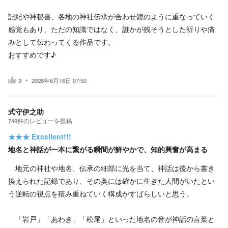
記紀や神秘書、各地の神社伝承が合わせ鏡のように重なっていく
感覚もあり、ただの知識ではなく、誰かが残そうとした祈りや痛
みとして伝わってくる作品です。
おすすめです♪
3
2026年6月16日 07:50
式守伊之助
748
件の
レビューを投稿
★★★
Excellent!!!
地名と神話が一本に繋がる瞬間が鮮やかで、知的興奮が高まる
地元の神社や地名、伝承の細部に光を当て、神話は後から書き
換えられた記録であり、その奥には確かに生きた人間がいたとい
う逆転の視点を積み重ねていく構成がすばらしいと思う。
「岩戸」「あわき」「松尾」といった地名の音が神話の言葉と