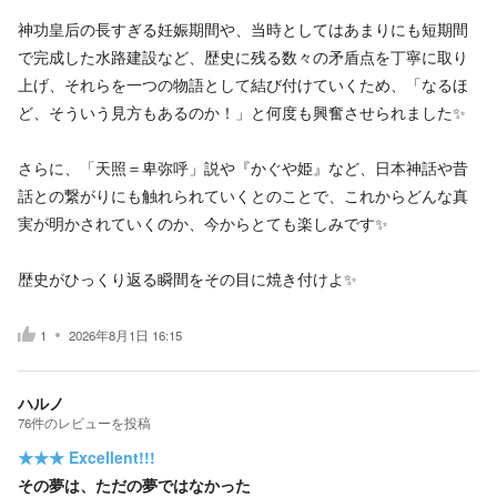
神功皇后の長すぎる妊娠期間や、当時としてはあまりにも短期間
で完成した水路建設など、歴史に残る数々の矛盾点を丁寧に取り
上げ、それらを一つの物語として結び付けていくため、「なるほ
ど、そういう見方もあるのか！」と何度も興奮させられました✨️
さらに、「天照＝卑弥呼」説や『かぐや姫』など、日本神話や昔
話との繋がりにも触れられていくとのことで、これからどんな真
実が明かされていくのか、今からとても楽しみです✨️
歴史がひっくり返る瞬間をその目に焼き付けよ✨️
1
2026年8月1日 16:15
ハルノ
76
件の
レビューを投稿
★★★
Excellent!!!
その夢は、ただの夢ではなかった