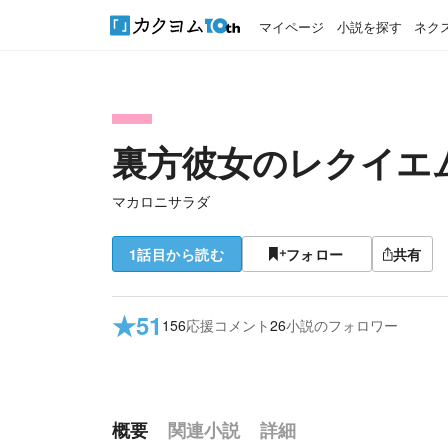
マイページ
小説を探す
ネク
裏方彼女のレクイエ
マカロニサラダ
1話目から読む
フォロー
共有
★
51
156
応援コメント
26
小説のフォロワー
概要
関連小説
詳細