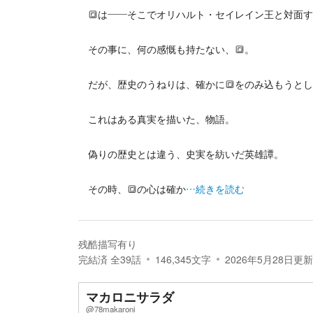
🔳は――そこでオリハルト・セイレイン王と対面す
その事に、何の感慨も持たない、🔳。
だが、歴史のうねりは、確かに🔳をのみ込もうとし
これはある真実を描いた、物語。
偽りの歴史とは違う、史実を紡いだ英雄譚。
その時、🔳の心は確か
…続きを読む
残酷描写有り
完結済
全
39
話
146,345
文字
2026年5月28日
更新
マカロニサラダ
@78makaroni