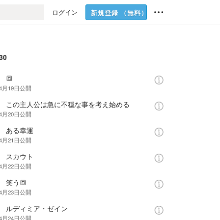
ログイン
新規登録
（無料）
30
 🔳
年4月19日
公開
話 この主人公は急に不穏な事を考え始める
年4月20日
公開
話 ある幸運
年4月21日
公開
話 スカウト
年4月22日
公開
 笑う🔳
年4月23日
公開
話 ルディミア・ゼイン
年4月24日
公開