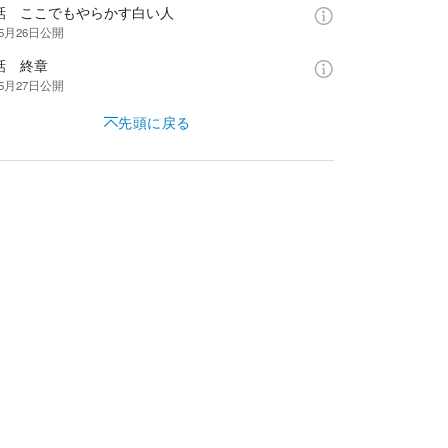
8話 ここでもやらかす白い人
年5月26日
公開
話 終章
年5月27日
公開
先頭に戻る