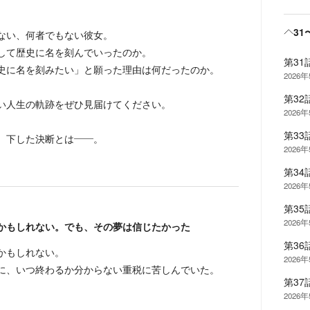
31
いない、何者でもない彼女。
にして歴史に名を刻んでいったのか。
第3
史に名を刻みたい」と願った理由は何だったのか。
2026
第32
ない人生の軌跡をぜひ見届けてください。
2026
第33
時、下した決断とは――。
2026
第34
2026
第3
2026
かもしれない。でも、その夢は信じたかった
第36
かもしれない。
2026
に、いつ終わるか分からない重税に苦しんでいた。
第37
2026