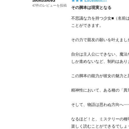
SANGSANG
★★★
Excellent!!!
47
件の
レビューを投稿
その脚本は現実となる
不思議な力を持つ少女■（名前
ことができます。
その力で親友の願いを叶えまし
自分は主人公にできない、魔法
しか進めないなど、制約はあり
この脚本の能力が彼女の魅力と
精神性において、ある種の「異
そして、物語は思わぬ方向へ⋯⋯
なるほど！と、ミステリーの種
楽しく読むことができるでしょ