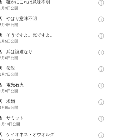
5話 確かにこれは意味不明
年5月3日
公開
6話 やはり意味不明
年5月4日
公開
7話 そうですよ。罠ですよ。
年5月5日
公開
8話 兵は詭道なり
年5月6日
公開
話 伝説
年5月7日
公開
話 電光石火
年5月8日
公開
話 求婚
年5月9日
公開
話 サミット
年5月10日
公開
3話 ケイオネス・オウオルグ