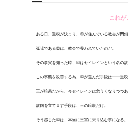
概要
これが
ある日、重税が決まり、🔳が住んでいる教会が閉鎖
孤児である🔳は、教会で養われていたのだ。
その事実を知った時、🔳はセイレインという名の故
この事態を改善する為、🔳が選んだ手段は――重税
王が暗愚だから、今セイレインは危うくなりつつあ
故国を立て直す手段は、王の暗殺だけ。
そう感じた🔳は、本当に王宮に乗り込む事になる。