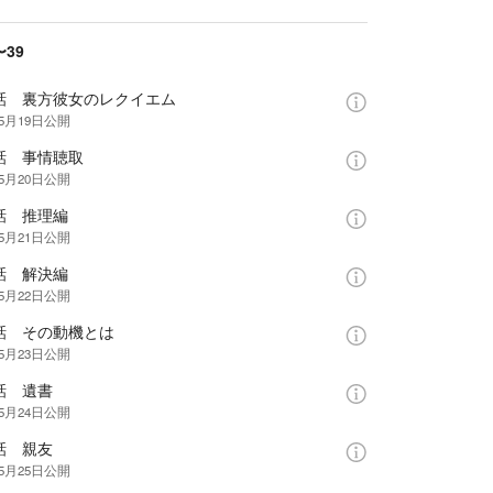
〜39
1話 裏方彼女のレクイエム
年5月19日
公開
話 事情聴取
年5月20日
公開
話 推理編
年5月21日
公開
話 解決編
年5月22日
公開
5話 その動機とは
年5月23日
公開
話 遺書
年5月24日
公開
話 親友
年5月25日
公開