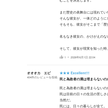
むことを決意します。
​まだ歴史の表舞台には現れて
​そんな彼女が、一体どのよう
そもそも、彼女がそこまで「歴
​名もなき彼女の、かけがえの
​そして、彼女が現実を知った
1
2026年6月1日 22:04
オオオカ エピ
★★★
Excellent!!!
404
件の
レビューを投稿
民と為政者の溝は埋まらないの
民と為政者の溝は埋まらないの
民は目前の日々の生活の苦しさ
当然だ。
民には、日々の暮らしが全て。