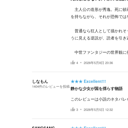
主人公の造形が秀逸。死に頓着
を持ちながら、それが恐怖では
普通なら狂人として描かれそう
うに見える逆説が、読者を引き
中世ファンタジーの世界観に
4
2026年5月8日 20:36
しなもん
★★★
Excellent!!!
1404
件の
レビューを投稿
静かな少女が国を揺らす物語
このレビューは小説のネタバレ
3
2026年5月5日 12:32