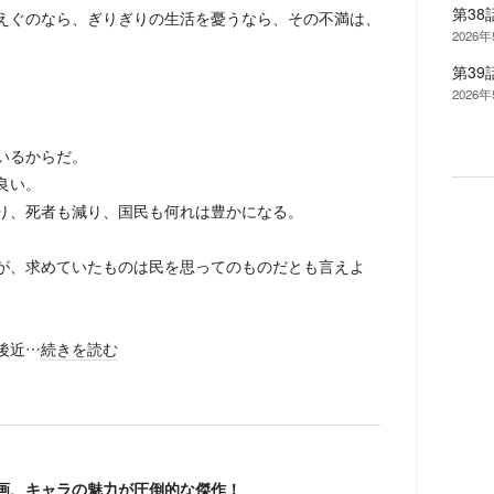
第3
えぐのなら、ぎりぎりの生活を憂うなら、その不満は、
2026
第39
2026
。
いるからだ。
良い。
り、死者も減り、国民も何れは豊かになる。
が、求めていたものは民を思ってのものだとも言えよ
後近…
続きを読む
画、キャラの魅力が圧倒的な傑作！