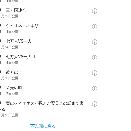
年5月11日
公開
話 三カ国連合
年5月12日
公開
5話 ケイオネスの本領
年5月13日
公開
話 七万人VS一人
年5月14日
公開
話 七万人VS一人Ⅱ
年5月15日
公開
話 彼とは
年5月16日
公開
話 栄光の時
年5月17日
公開
0話 実はケイオネスが死んだ翌日この話まで書
いる
年5月18日
公開
先頭に戻る