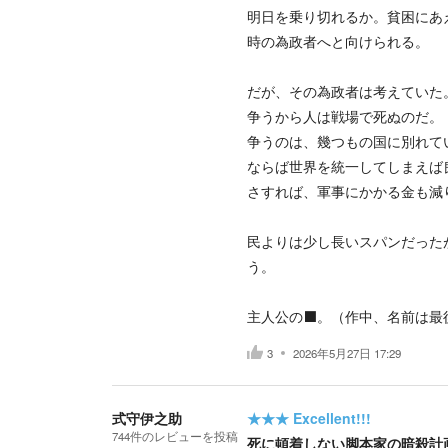
明日を乗り切れるか。貧困にあ
時の為政者へと向けられる。
だが、その為政者は考えていた
争うから人は戦場で死ぬのだ。
争うのは、幾つもの国に別れて
ならば世界を統一してしまえば
さすれば、軍事にかかる金も減
民よりは少し長いスパンだった
う。
主人公の⬛️。（作中、名前は最
3
2026年5月27日 17:29
式守伊之助
★★★
Excellent!!!
744
件の
レビューを投稿
死に頓着しない脚本家の暗殺計