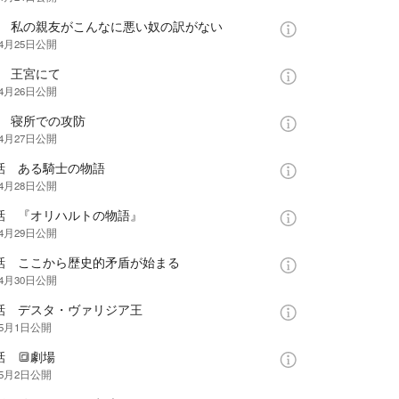
話 私の親友がこんなに悪い奴の訳がない
年4月25日
公開
話 王宮にて
年4月26日
公開
話 寝所での攻防
年4月27日
公開
0話 ある騎士の物語
年4月28日
公開
1話 『オリハルトの物語』
年4月29日
公開
2話 ここから歴史的矛盾が始まる
年4月30日
公開
3話 デスタ・ヴァリジア王
年5月1日
公開
話 🔳劇場
年5月2日
公開