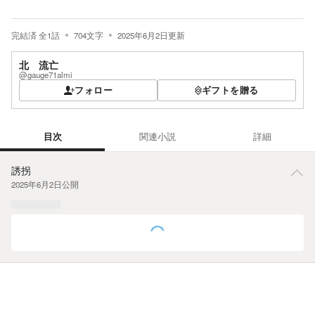
完結済
全
1
話
704
文字
2025年6月2日
更新
北 流亡
@gauge71almi
フォロー
ギフトを贈る
目次
関連小説
詳細
目次
誘拐
2025年6月2日
公開