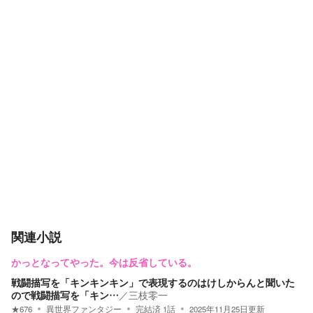
関連小説
かっとなってやった。今は反省している。
戦闘描写を「キンキンキン」で表現するのはけしからんと聞いた
ので戦闘描写を「キン…
／
三枝零一
★
676
異世界ファンタジー
完結済
1
話
2025年11月25日
更新