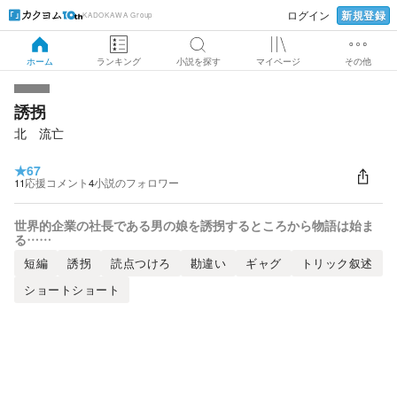
新規登録
ログイン
KADOKAWA Group
ホーム
ランキング
小説を探す
マイページ
その他
誘拐
北 流亡
★
67
11
応援コメント
4
小説のフォロワー
世界的企業の社長である男の娘を誘拐するところから物語は始ま
る……
短編
誘拐
読点つけろ
勘違い
ギャグ
トリック叙述
ショートショート