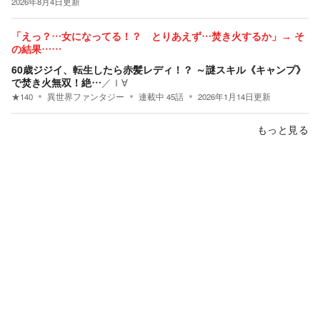
2026年8月4日
更新
「えっ？…女になってる！？ とりあえず…焚き火するか」→ そ
の結果……
60歳ジジイ、転生したら赤髪レディ！？ ～謎スキル《キャンプ》
で焚き火無双！絶…
／
Ｉ∀
★
140
異世界ファンタジー
連載中
45
話
2026年1月14日
更新
もっと見る