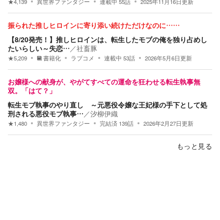
★
4,139
異世界ファンタジー
連載中
55
話
2025年11月16日
更新
振られた推しヒロインに寄り添い続けただけなのに……
【8/20発売！】推しヒロインは、転生したモブの俺を独り占めし
たいらしい～失恋…
／
社畜豚
★
5,209
書籍化
ラブコメ
連載中
53
話
2026年5月6日
更新
お嬢様への献身が、やがてすべての運命を狂わせる転生執事無
双。「はて？」
転生モブ執事のやり直し ～元悪役令嬢な王妃様の手下として処
刑される悪役モブ執事…
／
汐柳伊織
★
1,480
異世界ファンタジー
完結済
139
話
2026年2月27日
更新
もっと見る