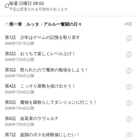
毎週 日曜日 08:02
予定は変更される可能性があります
第一章 ルッタ・アルルー奮闘の日々
31話
第1話 少年はゲームの記憶を取り戻す
2025年7月1日
公開
第2話 おうちで楽しくレベル上げ！
2025年7月2日
公開
第3話 怒られたので魔術の勉強をしよう！
2025年7月2日
公開
第4話 こっそり屋敷を抜け出そう！
2025年7月3日
公開
第5話 魔物を蹴散らしてダンジョンに行こう！
2025年7月4日
公開
第6話 血装束のラヴェルナ
2025年7月5日
公開
第7話 盗賊のボスを経験値にしたい！