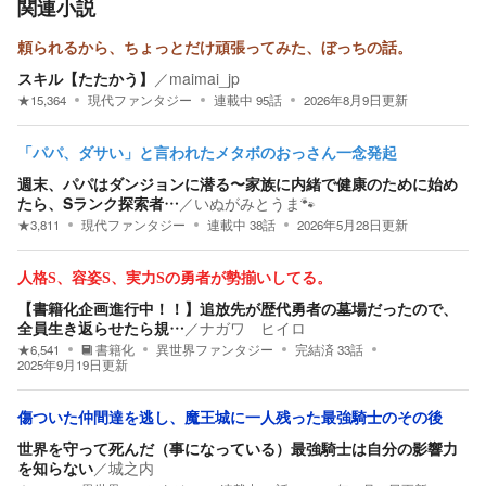
関連小説
頼られるから、ちょっとだけ頑張ってみた、ぼっちの話。
スキル【たたかう】
／
maimai_jp
★
15,364
現代ファンタジー
連載中
95
話
2026年8月9日
更新
「パパ、ダサい」と言われたメタボのおっさん一念発起
週末、パパはダンジョンに潜る〜家族に内緒で健康のために始め
たら、Sランク探索者…
／
いぬがみとうま🐾
★
3,811
現代ファンタジー
連載中
38
話
2026年5月28日
更新
人格S、容姿S、実力Sの勇者が勢揃いしてる。
【書籍化企画進行中！！】追放先が歴代勇者の墓場だったので、
全員生き返らせたら規…
／
ナガワ ヒイロ
★
6,541
書籍化
異世界ファンタジー
完結済
33
話
2025年9月19日
更新
傷ついた仲間達を逃し、魔王城に一人残った最強騎士のその後
世界を守って死んだ（事になっている）最強騎士は自分の影響力
を知らない
／
城之内