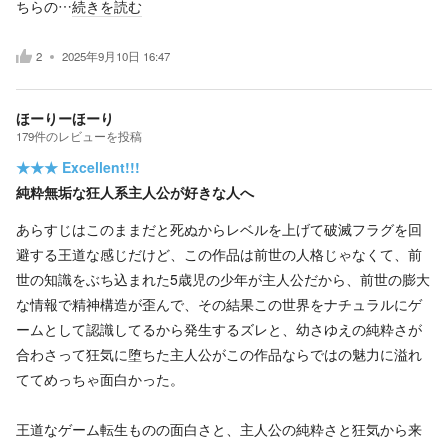
ちらの…
続きを読む
2
2025年9月10日 16:47
ほーりーほーり
179
件の
レビューを投稿
★★★
Excellent!!!
純粋無垢な狂人系主人公が好きな人へ
あらすじはこのままだと死ぬからレベルを上げて破滅フラグを回
避する王道な感じだけど、この作品は前世の人格じゃなくて、前
世の知識をぶち込まれた5歳児の少年が主人公だから、前世の膨大
な情報で精神構造が歪んで、その結果この世界をナチュラルにゲ
ームとして認識してるから発生するズレと、幼さゆえの純粋さが
合わさって狂気に堕ちた主人公がこの作品ならではの魅力に溢れ
ててめっちゃ面白かった。
王道なゲーム転生ものの面白さと、主人公の純粋さと狂気から来