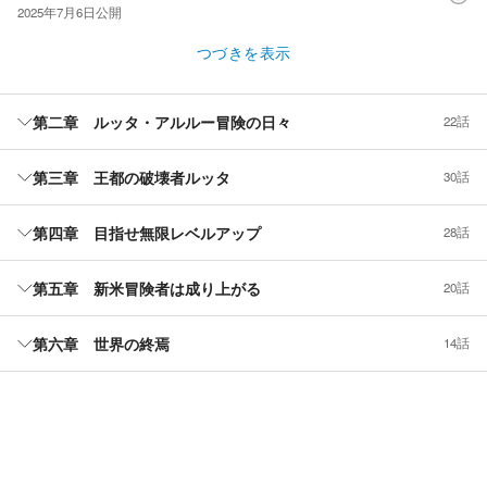
2025年7月6日
公開
つづきを表示
第二章 ルッタ・アルルー冒険の日々
22話
第三章 王都の破壊者ルッタ
30話
第四章 目指せ無限レベルアップ
28話
第五章 新米冒険者は成り上がる
20話
第六章 世界の終焉
14話