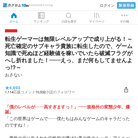
新規登録
ログイン
KADOKAWA Group
ホーム
ランキング
小説を探す
マイページ
その他
転生ゲーマーは無限レベルアップで成り上がる！～
死亡確定のサブキャラ貴族に転生したので、ゲーム
知識で死ぬほど経験値を稼いでいたら破滅フラグが
へし折れました！――えっ、まだ何もしてませんよ
っ!?～
おさない
★
4,693
1,114
応援コメント
10,532
小説のフォロワー
「僕のレベルが……高すぎますっ！」――規格外の変態少年、爆
誕。
「この世界はゲームで……僕たちはみんなゲームのキャラだった
のですね！」
貴族の元に生まれた中性的で儚げな美少年のルッタ・アルルー