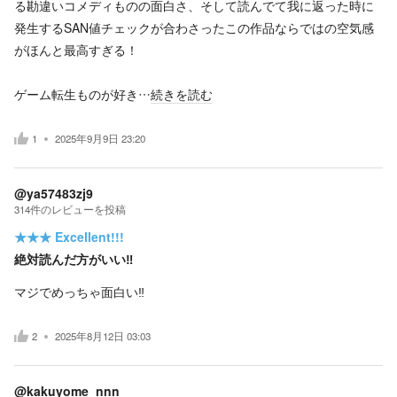
る勘違いコメディものの面白さ、そして読んでて我に返った時に
発生するSAN値チェックが合わさったこの作品ならではの空気感
がほんと最高すぎる！
ゲーム転生ものが好き…
続きを読む
1
2025年9月9日 23:20
@ya57483zj9
314
件の
レビューを投稿
★★★
Excellent!!!
絶対読んだ方がいい‼️
マジでめっちゃ面白い‼️
2
2025年8月12日 03:03
@kakuyome_nnn