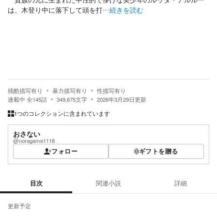
は、木登り中に落下して頭を打
…続きを読む
残酷描写有り
暴力描写有り
性描写有り
連載中
全
145
話
349,675
文字
2026年3月29日
更新
1つのコレクションに含まれています
おさない
@noragame1118
フォロー
ギフトを贈る
目次
関連小説
詳細
目次
更新予定