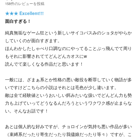
158
件の
レビューを投稿
★★★
Excellent!!!
面白すぎる！
純真無垢なゲーム狂という新しいサイコパスみのショタがやらか
していくのが面白すぎます。
ほんわかしたしゃべり口調なのにやってることぶっ飛んでて周り
もそれに影響されててどんどんカオスにw
読んでて楽しくなる作品だと思います！
一般には、ざまぁ系とか性格の悪い敵役を断罪していく物語が多
いですけどこちらの小説はそれとは毛色が少し違います。
敵は全て経験値というおいしい餌みたいな扱いでどんどん力も勢
力も上げていってどうなるんだろうというワクワク感が止まらな
い。そんなお話です！
あとは個人的な好みですが、チョロインが気持ち悪い作品が多い
（束縛系だったり寄生だったり我儘娘だったり等々）ですが、こ