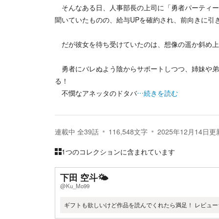
そんなある日、人事部長の上司に「勇者パーティー
聞いていたものの、給与UPを確約され、前向きに引
だが彼女を待ち受けていたのは、想像の遥か斜め上
勇者にバレぬよう陰からサポートしつつ、姉妹や弟
る！
不憫なアネッタのドタバ
…続きを読む
連載中
全
39
話
116,548
文字
2025年12月14日
更
1つのコレクションに含まれています
下田 空斗🌤
@Ku_Mo99
ギフトも欲しいけど作品を読んでくれたら満足！ レビュー