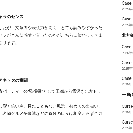
Cas
2025
ャラのセンス
Cas
2025
したが、文章力や表現力が高く、とても読みやすかった
リフがどんな感情で言ったのかがこちらに伝わってきま
北方
なります。
Cas
2025
Cas
2025
Cas
アネッタの奮闘
2025
者パーティーの“監視役”として王都から雪深き北方ドラ
— 断
に響く笑い声。見たこともない風景、初めての出会い、
Cur
2025
元名物グルメ争奪戦などの冒険の日々は相変わらず全力
Cur
2025