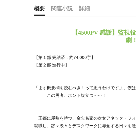
概要
関連小説
詳細
概要
【4500PV 感謝】監
劇！🏃
【第１部 完結済：約74,000字】
【第２部 進行中】
「まず概要欄を読むべき！って思うわけですよ、僕は
——この勇者、ホント腹立つ……！
王都に屋敷を持つ、金欠名家の次女アネッタ・フォ
就職し、黙々淡々とデスクワークに専念する日々を送