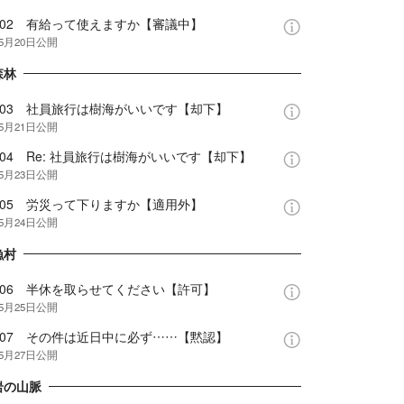
e.02 有給って使えますか【審議中】
年5月20日
公開
森林
e.03 社員旅行は樹海がいいです【却下】
年5月21日
公開
e.04 Re: 社員旅行は樹海がいいです【却下】
年5月23日
公開
e.05 労災って下りますか【適用外】
年5月24日
公開
漁村
e.06 半休を取らせてください【許可】
年5月25日
公開
e.07 その件は近日中に必ず……【黙認】
年5月27日
公開
岩の山脈