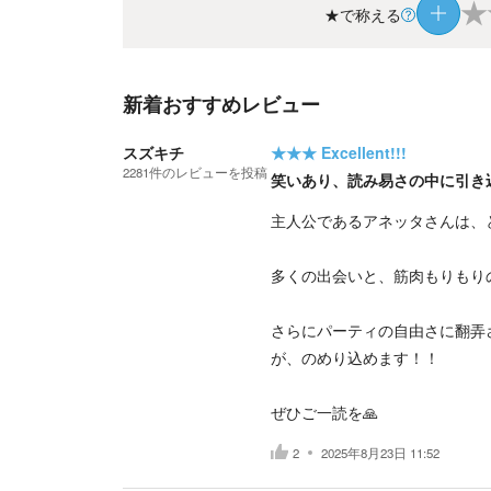
★
★で称える
新着おすすめレビュー
スズキチ
★★★
Excellent!!!
2281
件の
レビューを投稿
笑いあり、読み易さの中に引き
主人公であるアネッタさんは、
多くの出会いと、筋肉もりもり
さらにパーティの自由さに翻弄
が、のめり込めます！！
ぜひご一読を🙏
2
2025年8月23日 11:52