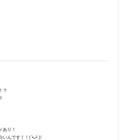
！？
？
ィあり！
す！！( •̀ᴗ•́ )/