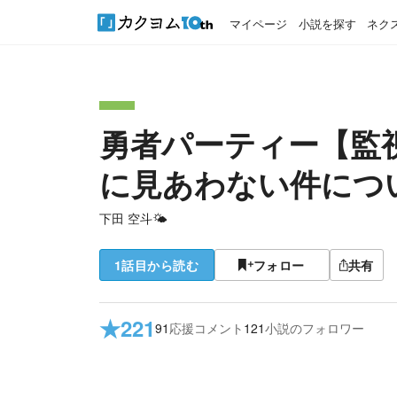
マイページ
小説を探す
ネク
勇者パーティー【監
に見あわない件につ
下田 空斗🌤
1話目から読む
フォロー
共有
★
221
91
応援コメント
121
小説のフォロワー