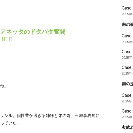
Cas
2025
南の
視役アネッタのドタバタ奮闘
Cas
🏼‍♀️
2025
Cas
2025
Cas
2025
南の
ね」
Cas
2025
Cas
ッシル。個性豊か過ぎる姉妹と弟の為、王城事務局に
2025
っていた。
玄武