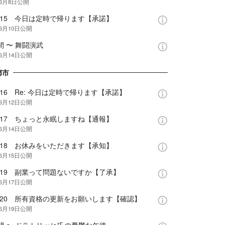
年6月8日
公開
e.15 今日は定時で帰ります【承諾】
年6月10日
公開
間 〜 舞闘演武
年6月14日
公開
都市
e.16 Re: 今日は定時で帰ります【承諾】
年6月12日
公開
e.17 ちょっと永眠しますね【通報】
年6月14日
公開
e.18 お休みをいただきます【承知】
年6月15日
公開
e.19 副業って問題ないですか【了承】
年6月17日
公開
e.20 所有資格の更新をお願いします【確認】
年6月19日
公開