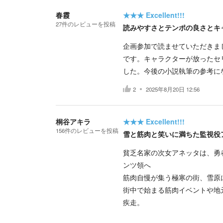
春霞
★★★
Excellent!!!
27
件の
レビューを投稿
読みやすさとテンポの良さとキ
企画参加で読ませていただきま
です。キャラクターが放ったセ
した。今後の小説執筆の参考に
2
2025年8月20日 12:56
桐谷アキラ
★★★
Excellent!!!
156
件の
レビューを投稿
雪と筋肉と笑いに満ちた監視役
貧乏名家の次女アネッタは、勇
ンツ領へ
筋肉自慢が集う極寒の街、雪原
街中で始まる筋肉イベントや地
疾走。