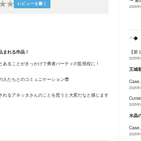
〜 幕
★
★
レビューを書く
2025
◆
込まれる作品！
【第
2025
とあることがきっかけで勇者パーティの監視役に！
王城
の人たちとのコミュニケーション😎
Cas
2025
されるアネッタさんのことを思うと大変だなと感じます
Cur
2025
水晶
Cas
2025