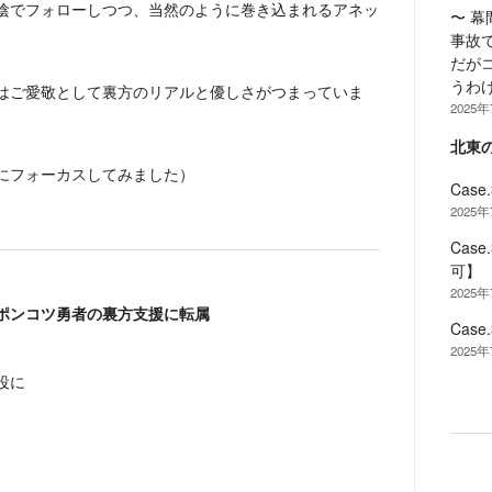
陰でフォローしつつ、当然のように巻き込まれるアネッ
〜 
。
事故
だが
うわ
はご愛敬として裏方のリアルと優しさがつまっていま
2025
北東
にフォーカスしてみました）
Cas
2025
Cas
可】
2025
ポンコツ勇者の裏方支援に転属
Cas
2025
役に