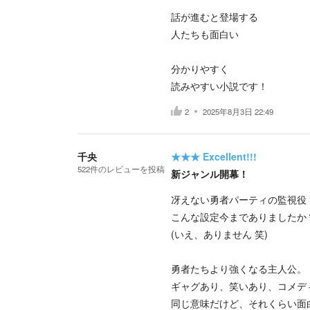
話が進むと登場する
人たちも面白い
分かりやすく
読みやすい小説です！
2
2025年8月3日 22:49
千央
★★★
Excellent!!!
522
件の
レビューを投稿
新ジャンル開幕！
冴えない勇者パーティの監視役
こんな設定今までありましたか
(いえ、ありません 笑)
勇者たちより強くなる主人公。
ギャグあり、笑いあり、コメデ
同じ意味だけど、それくらい面白いんで