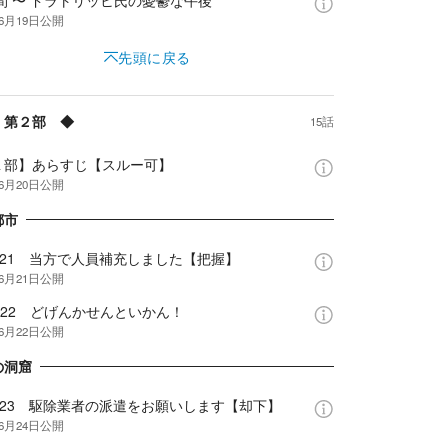
間 〜 ドラトリッヒ氏の憂鬱な午後
年6月19日
公開
先頭に戻る
 第２部 ◆
15話
１部】あらすじ【スルー可】
年6月20日
公開
都市
e.21 当方で人員補充しました【把握】
年6月21日
公開
se22 どげんかせんといかん！
年6月22日
公開
の洞窟
e.23 駆除業者の派遣をお願いします【却下】
年6月24日
公開