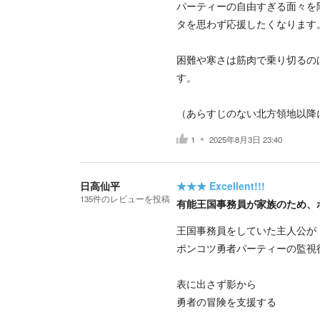
パーティーの自由すぎる面々を
タを思わず応援したくなります
困難や寒さは筋肉で乗り切るの
す。
（あらすじのない北方領地以降
1
2025年8月3日 23:40
日高仙平
★★★
Excellent!!!
135
件の
レビューを投稿
有能王国事務員が家族のため、
王国事務員をしていた主人公が
ポンコツ勇者パーティーの監視
表に出さず影から
勇者の冒険を支援する