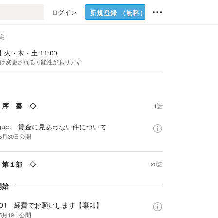
ログイン
新規登録
（無料）
定
 火・木・土 11:00
は変更される可能性があります
 序 幕 ◇
1話
logue. 賃金に見あわない件について
年5月30日
公開
 第１部 ◇
23話
開始
e.01 経費でお願いします【棄却】
年5月19日
公開