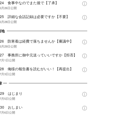
e.24 食事中なのでまた後で【了承】
年6月26日
公開
e.25 詳細な会話記録は必要ですか【不要】
年6月28日
公開
領地
e.26 防寒着は経費で落ちませんか【審議中】
年6月29日
公開
e.27 事務所に御中元送っていいですか【拒否】
年7月1日
公開
e.28 俺様の報告書を読むがいい！【再提出】
年7月3日
公開
章 —
se29 はじまり
年7月5日
公開
se30 おしまい
年7月6日
公開