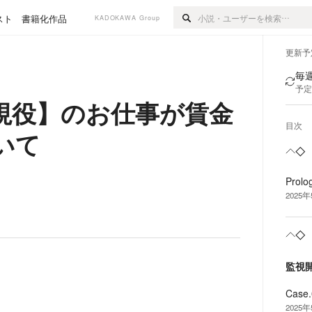
スト
書籍化作品
KADOKAWA Group
更新予
毎週
予定
視役】のお仕事が賃金
目次
いて
◇
Pro
2025
◇
監視
Cas
2025