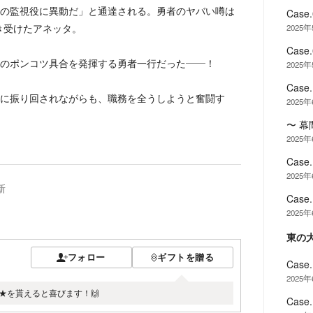
の監視役に異動だ」と通達される。勇者のヤバい噂は
Cas
き受けたアネッタ。
2025
Cas
のポンコツ具合を発揮する勇者一行だった——！
2025
Cas
に振り回されながらも、職務を全うしようと奮闘す
2025
〜 幕
2025
Cas
2025
新
Cas
2025
東の
フォロー
ギフトを贈る
Cas
2025
★を貰えると喜びます！🙌
Cas