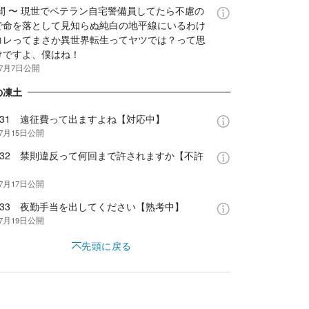
幕間 〜 現世でベテラン自宅警備員してたら不慮の
で命を落として見知らぬ純白の地平線にいるわけ
コレってまさか異世界転生ってヤツでは？って思
けですよ、僕はね！
年7月7日
公開
の凍土
e.31 遠征費って出ますよね【対応中】
年7月15日
公開
e.32 禁則違反って何回まで許されますか【不許
年7月17日
公開
e.33 夜勤手当を出してください【熟考中】
年7月19日
公開
先頭に戻る