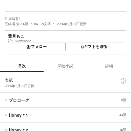
性描写有り
完結済
全
226
話
84,559
文字
2026年1月21日
更新
葉月もこ
@-moco-moco-
フォロー
ギフトを贈る
目次
関連小説
詳細
目次
表紙
2026年1月21日
公開
プロローグ
9話
Honey＊1
44話
Honey＊2
16話