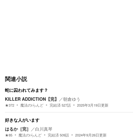
関連小説
蛇に囚われてみます？
KILLER ADDICTION【完】
／
朝倉ゆう
★
372
魔法のiらんど
完結済
527
話
2025年3月19日
更新
好きな人がいます
はるか［完］
／
白川真琴
★
85
魔法のiらんど
完結済
509
話
2024年9月26日
更新