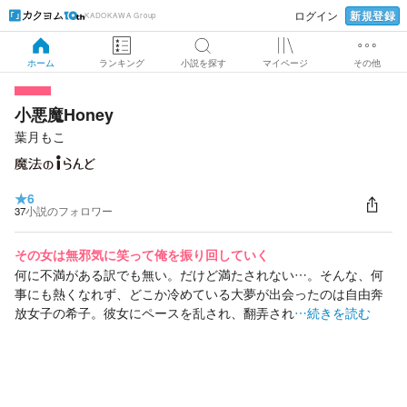
新規登録
ログイン
KADOKAWA Group
ホーム
ランキング
小説を探す
マイページ
その他
小悪魔Honey
葉月もこ
★
6
37
小説のフォロワー
その女は無邪気に笑って俺を振り回していく
何に不満がある訳でも無い。だけど満たされない…。そんな、何
事にも熱くなれず、どこか冷めている大夢が出会ったのは自由奔
放女子の希子。彼女にペースを乱され、翻弄され
…続きを読む