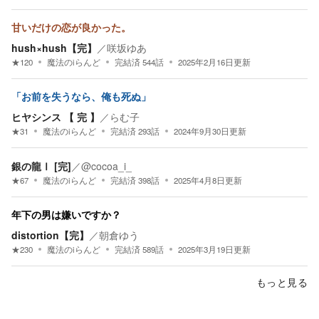
甘いだけの恋が良かった。
hush×hush【完】
／
咲坂ゆあ
★
120
魔法のiらんど
完結済
544
話
2025年2月16日
更新
「お前を失うなら、俺も死ぬ」
ヒヤシンス 【 完 】
／
らむ子
★
31
魔法のiらんど
完結済
293
話
2024年9月30日
更新
銀の龍Ⅰ [完]
／
@cocoa_i_
★
67
魔法のiらんど
完結済
398
話
2025年4月8日
更新
年下の男は嫌いですか？
distortion【完】
／
朝倉ゆう
★
230
魔法のiらんど
完結済
589
話
2025年3月19日
更新
もっと見る