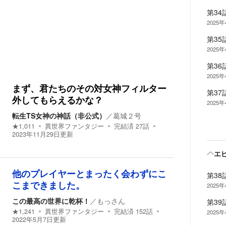
第3
2025
第3
2025
第3
2025
まず、君たちのその対女神フィルター
第3
外してもらえるかな？
2025
転生TS女神の神話（非公式）
／
葛城２号
★
1,011
異世界ファンタジー
完結済
27
話
2023年11月29日
更新
エ
他のプレイヤーとまったく会わずにこ
第38
こまできました。
2025
この最高の世界に乾杯！
／
もっさん
第3
★
1,241
異世界ファンタジー
完結済
152
話
2025
2022年5月7日
更新