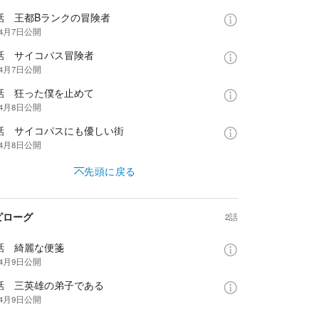
4話 王都Bランクの冒険者
年4月7日
公開
5話 サイコパス冒険者
年4月7日
公開
6話 狂った僕を止めて
年4月8日
公開
7話 サイコパスにも優しい街
年4月8日
公開
先頭に戻る
ピローグ
2話
話 綺麗な便箋
年4月9日
公開
9話 三英雄の弟子である
年4月9日
公開