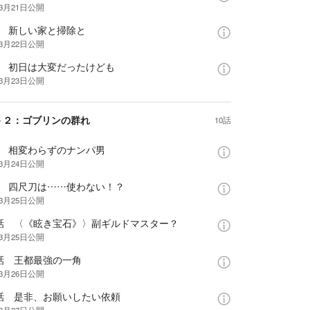
年3月21日
公開
話 新しい家と掃除と
年3月22日
公開
話 初日は大変だったけども
年3月23日
公開
－２：ゴブリンの群れ
10話
話 相変わらずのナンパ男
年3月24日
公開
話 四尺刀は……使わない！？
年3月25日
公開
0話 〈《眩き宝石》〉副ギルドマスター？
年3月25日
公開
1話 王都最強の一角
年3月26日
公開
2話 是非、お願いしたい依頼