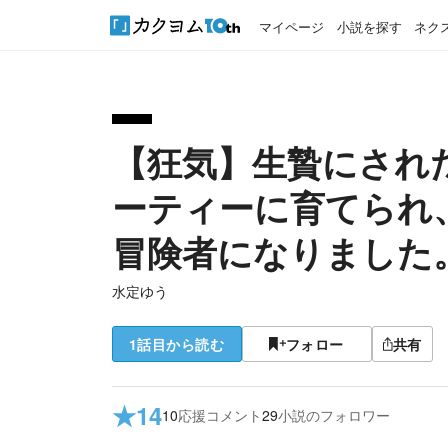
マイページ
小説を探す
ネク
【狂気】生贄にされ
ーティーに育てられ
冒険者になりました
水定ゆう
1話目から読む
フォロー
共有
★
14
10
応援コメント
29
小説のフォロワー