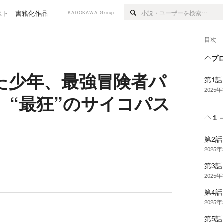
スト
書籍化作品
KADOKAWA Group
目次
プ
た少年、最強冒険者パ
第1
2025
、“最狂”のサイコパス
１
。
第2
2025
第3
2025
第4
2025
第5