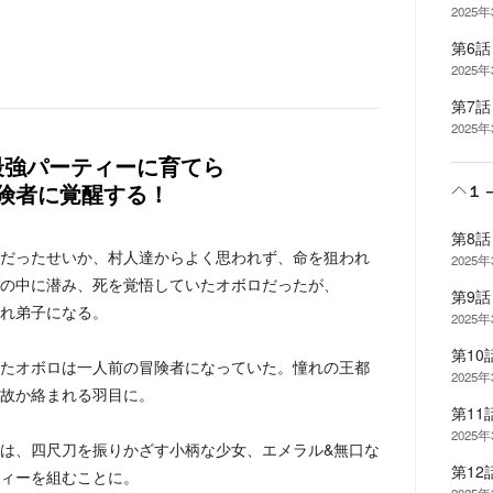
2025
第6
2025
第7
2025
最強パーティーに育てら
１
険者に覚醒する！
第8
だったせいか、村人達からよく思われず、命を狙われ
2025
の中に潜み、死を覚悟していたオボロだったが、
第9
れ弟子になる。
2025
第1
たオボロは一人前の冒険者になっていた。憧れの王都
2025
故か絡まれる羽目に。
第1
2025
は、四尺刀を振りかざす小柄な少女、エメラル&無口な
第1
ィーを組むことに。