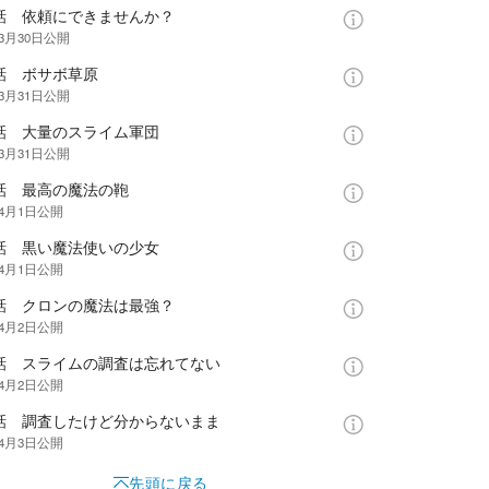
9話 依頼にできませんか？
年3月30日
公開
話 ボサボ草原
年3月31日
公開
1話 大量のスライム軍団
年3月31日
公開
2話 最高の魔法の鞄
年4月1日
公開
3話 黒い魔法使いの少女
年4月1日
公開
4話 クロンの魔法は最強？
年4月2日
公開
5話 スライムの調査は忘れてない
年4月2日
公開
6話 調査したけど分からないまま
年4月3日
公開
先頭に戻る