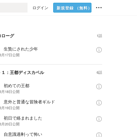
ログイン
新規登録
（無料）
ロローグ
1話
話 生贄にされた少年
年3月17日
公開
－１：王都ディスカベル
6話
話 初めての王都
年3月18日
公開
話 意外と普通な冒険者ギルド
年3月19日
公開
話 初日で絡まれました
年3月20日
公開
話 自意識過剰って怖い