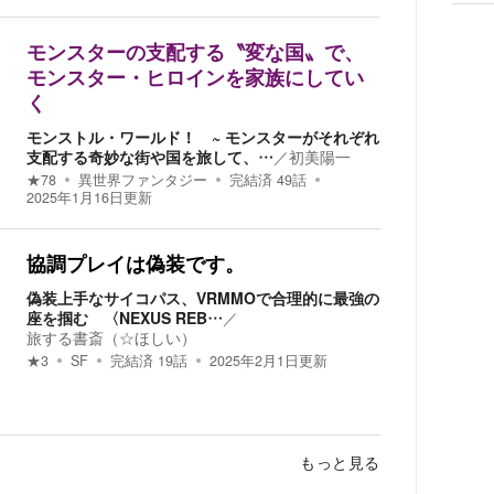
モンスターの支配する〝変な国〟で、
モンスター・ヒロインを家族にしてい
く
モンストル・ワールド！ ~ モンスターがそれぞれ
支配する奇妙な街や国を旅して、…
／
初美陽一
★
78
異世界ファンタジー
完結済
49
話
2025年1月16日
更新
協調プレイは偽装です。
偽装上手なサイコパス、VRMMOで合理的に最強の
座を掴む 〈NEXUS REB…
／
旅する書斎（☆ほしい）
★
3
SF
完結済
19
話
2025年2月1日
更新
もっと見る