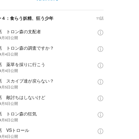
ー４：食らう妖精、狂う少年
11話
7話 トロン森の支配者
年4月3日
公開
8話 トロン森の調査ですか？
年4月4日
公開
9話 薬草を採りに行こう
年4月4日
公開
0話 スカイプ達が戻らない？
年4月5日
公開
1話 敵討ちはしないけど
年4月5日
公開
2話 トロン森の狂気
年4月6日
公開
話 VSトロール
年4月6日
公開