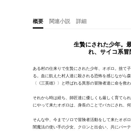
概要
関連小説
詳細
概要
生贄にされた少年。
れ、サイコ系冒
ある村の仕来りで生贄にされた少年、オボロ。捨て子
る。血に飢えた村人達に殺される恐怖を感じながら森
〈《三英雄》〉と呼ばれる異形の冒険者達に命を救わ
それから時は経ち、師匠達に優しくも厳しく育てられ
にやって来たオボロは、身長のことでバカにされ、何
そんな中、今までソロで冒険者活動をして来たオボロ
闇魔法の使い手の少女、クロンと出会い、共にパーテ