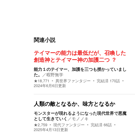
関連小説
テイマーの能力は最低だが、召喚した
創造神とテイマー神の加護二つ ？
能力１のテイマー、加護を三つも授かっていまし
た。
／
暇野無学
★
18,771
異世界ファンタジー
完結済
170
話
2024年6月6日
更新
人類の敵となるか、味方となるか
モンスターが現れるようになった現代世界で悪魔
として生きていく
／
モノノキ
★
2,759
現代ファンタジー
完結済
66
話
2025年4月13日
更新