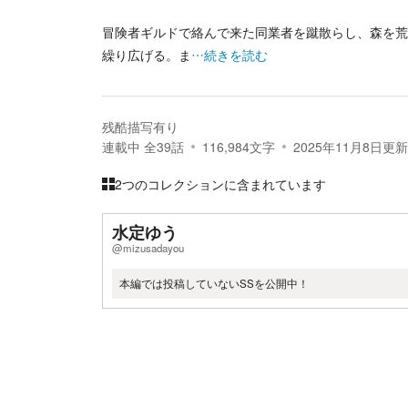
冒険者ギルドで絡んで来た同業者を蹴散らし、森を荒
繰り広げる。ま
…続きを読む
残酷描写有り
連載中
全
39
話
116,984
文字
2025年11月8日
更新
2つのコレクションに含まれています
水定ゆう
@mizusadayou
本編では投稿していないSSを公開中！