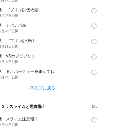
年3月27日
公開
3話 ゴブリン討伐依頼
年3月27日
公開
話 ナパナパ森
年3月28日
公開
5話 ゴブリン討伐戦
年3月28日
公開
話 VSホブゴブリン
年3月29日
公開
7話 またパーティーを組んでね
年3月29日
公開
先頭に戻る
－３：スライムと黒魔導士
9話
8話 スライム注意報？
年3月30日
公開