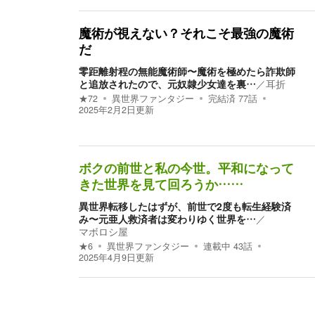
魔術が視えない？それこそ最強の魔術
だ
零距離射程の無能魔術師〜魔術を極めたら詐欺師
と追放されたので、元奴隷少女達を裏…
／
耳折
★
72
異世界ファンタジー
完結済
77
話
2025年2月2日
更新
ボクの前世と私の今世。平和になって
きた世界を見て回ろうか……
異世界転移したはずが、前世で2度も転生経験済
み〜元亜人救済者は変わりゆく世界を…
／
マボロシ屋
★
6
異世界ファンタジー
連載中
43
話
2025年4月9日
更新