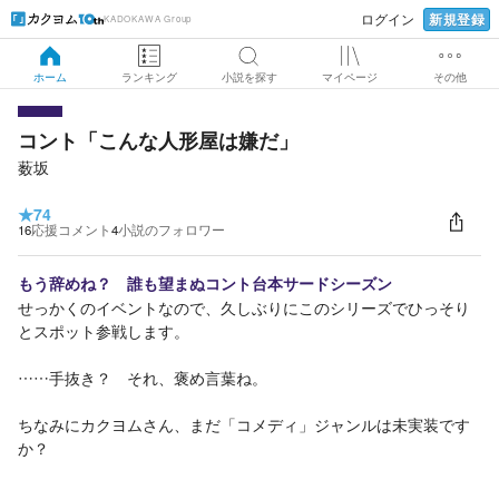
新規登録
ログイン
KADOKAWA Group
ホーム
ランキング
小説を探す
マイページ
その他
コント「こんな人形屋は嫌だ」
薮坂
★
74
16
応援コメント
4
小説のフォロワー
もう辞めね？ 誰も望まぬコント台本サードシーズン
せっかくのイベントなので、久しぶりにこのシリーズでひっそり
とスポット参戦します。
……手抜き？ それ、褒め言葉ね。
ちなみにカクヨムさん、まだ「コメディ」ジャンルは未実装です
か？