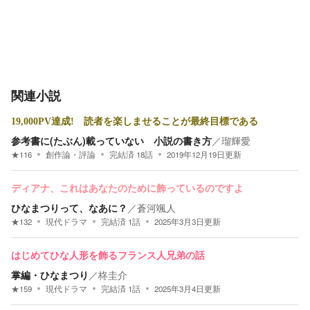
関連小説
19,000PV達成! 読者を楽しませることが最終目標である
参考書に(たぶん)載っていない 小説の書き方
／
瑠輝愛
★
116
創作論・評論
完結済
18
話
2019年12月19日
更新
ディアナ、これはあなたのために飾っているのですよ
ひなまつりって、なあに？
／
蒼河颯人
★
132
現代ドラマ
完結済
1
話
2025年3月3日
更新
はじめてひな人形を飾るフランス人兄弟の話
掌編・ひなまつり
／
柊圭介
★
159
現代ドラマ
完結済
1
話
2025年3月4日
更新