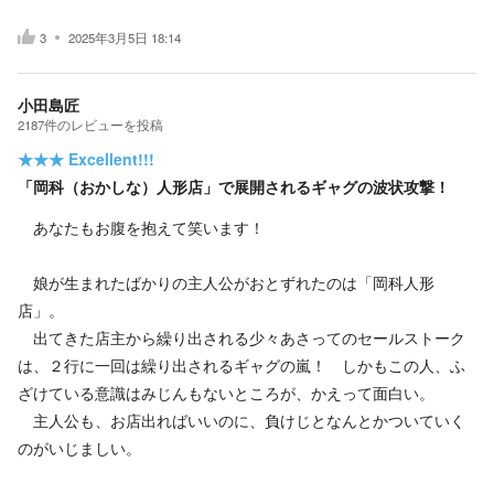
3
2025年3月5日 18:14
小田島匠
2187
件の
レビューを投稿
★★★
Excellent!!!
「岡科（おかしな）人形店」で展開されるギャグの波状攻撃！
あなたもお腹を抱えて笑います！
娘が生まれたばかりの主人公がおとずれたのは「岡科人形
店」。
出てきた店主から繰り出される少々あさってのセールストーク
は、２行に一回は繰り出されるギャグの嵐！ しかもこの人、ふ
ざけている意識はみじんもないところが、かえって面白い。
主人公も、お店出ればいいのに、負けじとなんとかついていく
のがいじましい。