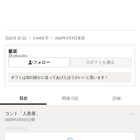
完結済
全
1
話
2,549
文字
2025年3月5日
更新
薮坂
@yabusaka
フォロー
ギフトを贈る
ギフトは別の誰かに送ってあげたほうがいいと思います！
目次
関連小説
詳細
目次
コント「人形屋」
2025年3月5日
公開