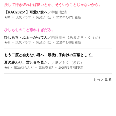
決して行き遅れれば良いとか、そういうことじゃないから。
【KAC20251】可愛い妹へ
／
宇部 松清
★
57
現代ドラマ
完結済
1
話
2025年3月7日
更新
ひしもちのこと忘れすぎだろ。
ひしもち・ふぉーがってん
／
雨蕗空何（あまぶき・くうか）
★
41
現代ドラマ
完結済
1
話
2025年3月5日
更新
もう二度と会えない君へ、最後に手向けの言葉として。
夏の終わり、君と春を見た。
／
夏／もく（きむ）
★
6
魔法のiらんど
完結済
1
話
2025年3月7日
更新
もっと見る