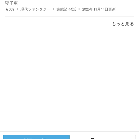
寝子車
★
309
現代ファンタジー
完結済
44
話
2025年11月14日
更新
もっと見る