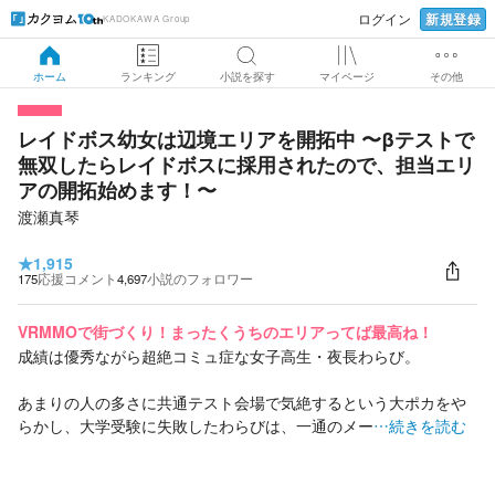
新規登録
ログイン
KADOKAWA Group
ホーム
ランキング
小説を探す
マイページ
その他
レイドボス幼女は辺境エリアを開拓中 〜βテストで
無双したらレイドボスに採用されたので、担当エリ
アの開拓始めます！〜
渡瀬真琴
★
1,915
175
応援コメント
4,697
小説のフォロワー
VRMMOで街づくり！まったくうちのエリアってば最高ね！
成績は優秀ながら超絶コミュ症な女子高生・夜長わらび。
あまりの人の多さに共通テスト会場で気絶するという大ポカをや
らかし、大学受験に失敗したわらびは、一通のメー
…続きを読む