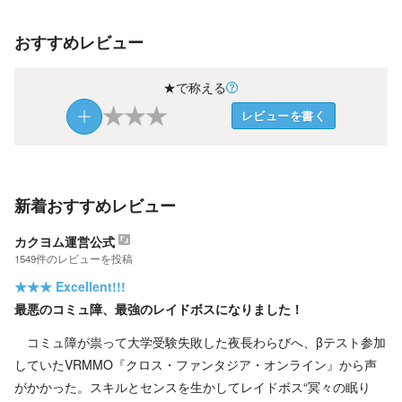
おすすめレビュー
★で称える
★
★
★
レビューを書く
新着おすすめレビュー
カクヨム運営公式
1549
件の
レビューを投稿
★★★
Excellent!!!
最悪のコミュ障、最強のレイドボスになりました！
コミュ障が祟って大学受験失敗した夜長わらびへ、βテスト参加
していたVRMMO『クロス・ファンタジア・オンライン』から声
がかかった。スキルとセンスを生かしてレイドボス“冥々の眠り