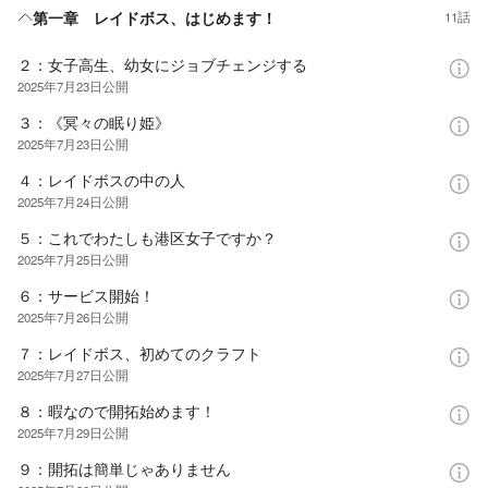
第一章 レイドボス、はじめます！
11話
２：女子高生、幼女にジョブチェンジする
2025年7月23日
公開
３：《冥々の眠り姫》
2025年7月23日
公開
４：レイドボスの中の人
2025年7月24日
公開
５：これでわたしも港区女子ですか？
2025年7月25日
公開
６：サービス開始！
2025年7月26日
公開
７：レイドボス、初めてのクラフト
2025年7月27日
公開
８：暇なので開拓始めます！
2025年7月29日
公開
９：開拓は簡単じゃありません