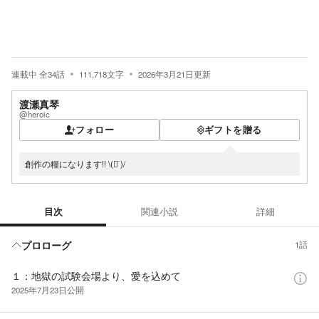
連載中
全
34
話
111,718
文字
2026年3月21日
更新
渡瀬真琴
@heroic
フォロー
ギフトを贈る
創作の糧になります‪‪‪!! \(ᯅ̈ )/‬
目次
関連小説
詳細
目次
プロローグ
1話
１：地獄の試験会場より、愛を込めて
2025年7月23日
公開