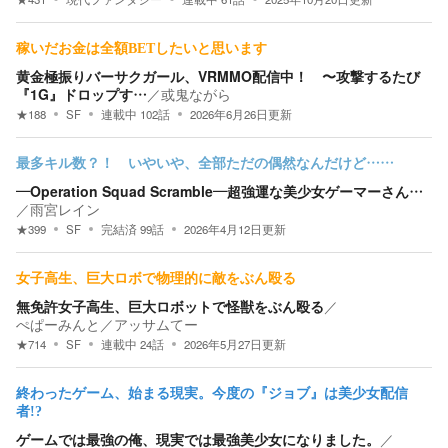
稼いだお金は全額BETしたいと思います
黄金極振りバーサクガール、VRMMO配信中！ 〜攻撃するたび
『1G』ドロップす…
／
或鬼ながら
★
188
SF
連載中
102
話
2026年6月26日
更新
最多キル数？！ いやいや、全部ただの偶然なんだけど……
―Operation Squad Scramble―超強運な美少女ゲーマーさん…
／
雨宮レイン
★
399
SF
完結済
99
話
2026年4月12日
更新
女子高生、巨大ロボで物理的に敵をぶん殴る
無免許女子高生、巨大ロボットで怪獣をぶん殴る
／
ぺぱーみんと／アッサムてー
★
714
SF
連載中
24
話
2026年5月27日
更新
終わったゲーム、始まる現実。今度の『ジョブ』は美少女配信
者!?
ゲームでは最強の俺、現実では最強美少女になりました。
／