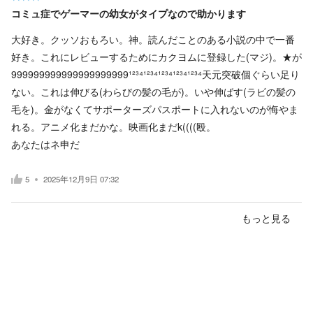
コミュ症でゲーマーの幼女がタイプなので助かります
大好き。クッソおもろい。神。読んだことのある小説の中で一番
好き。これにレビューするためにカクヨムに登録した(マジ)。★が
999999999999999999999¹²³⁴¹²³⁴¹²³⁴¹²³⁴¹²³⁴天元突破個ぐらい足り
ない。これは伸びる(わらびの髪の毛が)。いや伸ばす(ラビの髪の
毛を)。金がなくてサポーターズパスポートに入れないのが悔やま
れる。アニメ化まだかな。映画化まだk((((殴。
あなたはネ申だ
5
2025年12月9日 07:32
もっと見る