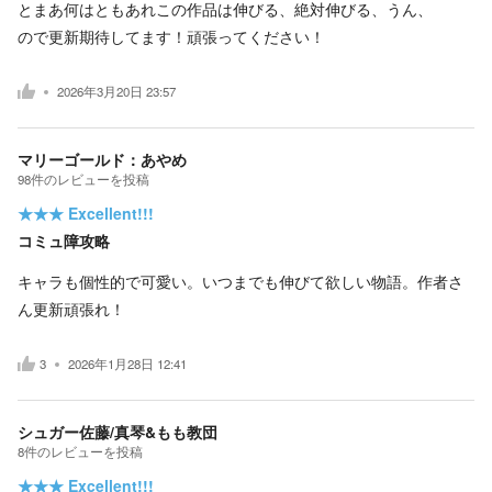
とまあ何はともあれこの作品は伸びる、絶対伸びる、うん、
ので更新期待してます！頑張ってください！
2026年3月20日 23:57
マリーゴールド：あやめ
98
件の
レビューを投稿
★★★
Excellent!!!
コミュ障攻略
キャラも個性的で可愛い。いつまでも伸びて欲しい物語。作者さ
ん更新頑張れ！
3
2026年1月28日 12:41
シュガー佐藤/真琴&もも教団
8
件の
レビューを投稿
★★★
Excellent!!!