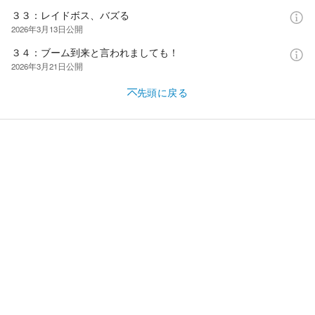
３３：レイドボス、バズる
2026年3月13日
公開
３４：ブーム到来と言われましても！
2026年3月21日
公開
先頭に戻る