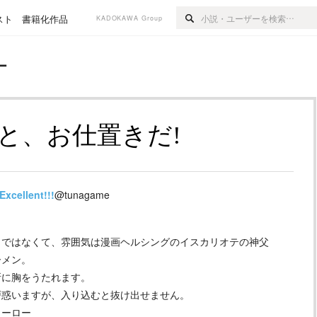
スト
書籍化作品
KADOKAWA Group
ー
と、お仕置きだ!
Excellent!!!
@tunagame
うではなくて、雰囲気は漫画ヘルシングのイスカリオテの神父
ーメン。
所に胸をうたれます。
戸惑いますが、入り込むと抜け出せません。
ヒーロー