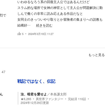
いわゆるなろう系の回復主人公ではあるんだけど
スラム的な場所で女神の神官として主人公が問題解決に勤
しんで働くの非常に読み応えある作品だなと
烈で
女同士のきっついやり取りとか冒険者の集まりへの説教も
結構好…
続きを読む
5
2024年3月19日 11:27
もっと見る
47
戦記ではなく、伝記
ん
汝、暗君を愛せよ
／
本条謙太郎
★
6,265
異世界ファンタジー
完結済
110
話
2024年12月29日
更新