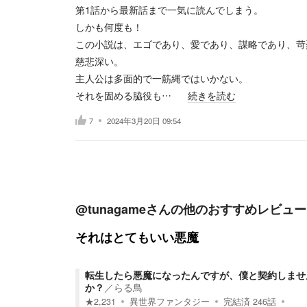
第1話から最新話まで一気に読んでしまう。
しかも何度も！
この小説は、エゴであり、愛であり、謀略であり、苛
慈悲深い。
主人公は多面的で一筋縄ではいかない。
それを固める脇役も…
続きを読む
7
2024年3月20日 09:54
@tunagame
さんの他のおすすめレビュー
それはとてもいい悪魔
転生したら悪魔になったんですが、僕と契約しませ
か？
／
らる鳥
★
2,231
異世界ファンタジー
完結済
246
話