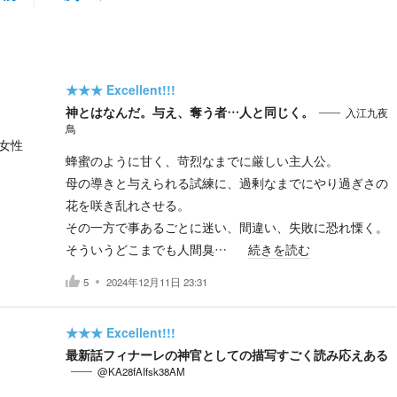
★★★
Excellent!!!
神とはなんだ。与え、奪う者…人と同じく。
入江九夜
鳥
女性
蜂蜜のように甘く、苛烈なまでに厳しい主人公。
母の導きと与えられる試練に、過剰なまでにやり過ぎさの
花を咲き乱れさせる。
その一方で事あるごとに迷い、間違い、失敗に恐れ慄く。
そういうどこまでも人間臭…
続きを読む
5
2024年12月11日 23:31
★★★
Excellent!!!
最新話フィナーレの神官としての描写すごく読み応えある
@KA28fAIfsk38AM