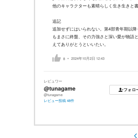
他のキャラクターも素晴らしく生き生きと
追記
追加せずにはいられない。第4部青年期以降
もまさに終盤、その力強さと深い愛が物語
えてありがとうといいたい。
2024年10月2日 12:43
8
レビュワー
@tunagame
フォロ
@tunagame
レビュー投稿
48
件