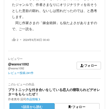
たジャンルで、作者さまなりにオリジナリティを出そう
とした意欲の顕れ、ないしは照れだったのでは、と愚考
します。
同じ作家さまの「錬金術師」も似たよさがありますの
で、ご一読を。
2
2024年6月30日 00:43
レビュワー
@wares1092
フォロー
@wares1092
レビュー投稿
241
件
このレビューの作品
プラトニックな付き合いをしている恋人の寝取られビデオレ
ターをもらったぜ！
作者
奥玲 囚司
作品情報
1話目から読む
フォロー