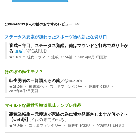
@wares1092
さんの他のおすすめレビュー
240
ステータス要素が加わったスポーツ物の新たな切り口
育成三年目、ステータス覚醒。俺はマウンドと打席で成り上が
る
／
@GARUD
最新
★
1,189
現代ドラマ
連載中
154
話
2026年8月9日
更新
ほのぼの転生モノ？
転生勇者の三軒隣んちの俺
／
@aozora
★
23,246
書籍化
異世界ファンタジー
連載中
933
話
2026年8月8日
更新
マイルドな異世界極道風味テンプレ作品
裏稼業転生～元極道が家族の為に領地発展させますが何か？～
【web版】
／
西の果てのぺろ。
★
28,349
異世界ファンタジー
連載中
1033
話
2026年8月8日
更新