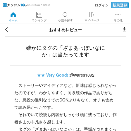
新規登録
ログイン
KADOKAWA Group
ホーム
ランキング
小説を探す
マイページ
その他
おすすめレビュー
確かにタグの「ざまあっぽいなに
か」は当たってます
★★
Very Good!!
@wares1092
ストーリーやアイディアなど、新味は感じられなかっ
たのですが、わかりやすく、同系統の作品でありがち
な、悪役の過剰なまでのDQNぶりもなく、オチも含め
て読み易かったです。
それでいて読後も内容がしっかり頭に残っており、作
者さまの非凡さを感じます。
タグの「ざまあっぽいなにか」は、手垢がつきまくっ