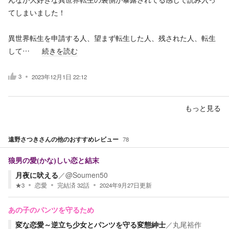
てしまいました！
異世界転生を申請する人、望まず転生した人、残された人、転生
して…
続きを読む
3
2023年12月1日 22:12
もっと見る
遠野さつき
さんの他のおすすめレビュー
78
狼男の愛(かな)しい恋と結末
月夜に吠える
／
@Soumen50
★
3
恋愛
完結済
32
話
2024年9月27日
更新
あの子のパンツを守るため
変な恋愛～逆立ち少女とパンツを守る変態紳士
／
丸尾裕作