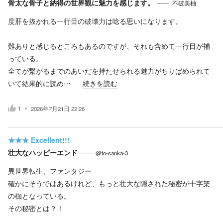
骨太な骨子と納得の世界観に魅力を感じます。
不破美柚
度肝を抜かれる一行目の破壊力は唸る思いになります。
難ありと感じるところもあるのですが、それも含めて一行目が補
っている。
全てが繋がるまでのあいだを持たせられる魅力がちりばめられて
いて結果的に読め…
続きを読む
1
2026年7月21日 22:26
★★★
Excellent!!!
壮大なハッピーエンド
@to-sanka-3
異世界転生、ファンタジー
確かにそうではあるけれど、もっと壮大な隠された秘密が十字架
の枷となっている。
その秘密とは？！