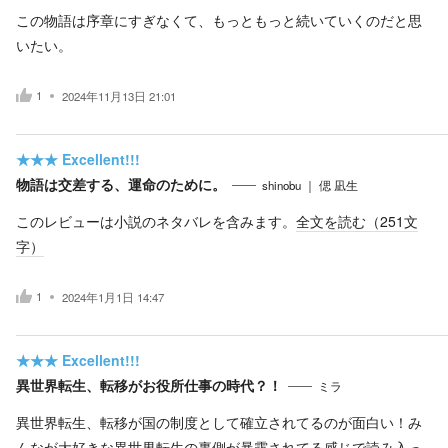
この物語は序章にすぎなくて、もっともっと続いていくのだと思
いたい。
1
2024年11月13日 21:01
★★★
Excellent!!!
物語は交差する、運命のために。
shinobu ｜ 偲 凪生
このレビューは小説のネタバレを含みます。
全文を読む（
251
文
字）
1
2024年1月1日 14:47
★★★
Excellent!!!
異世界転生、転移がお役所仕事の時代？！
ミラ
異世界転生、転移が国の制度として確立されてるのが面白い！み
んなが大好きな異世界転生の裏側が暴露されてる感じで読み入っ