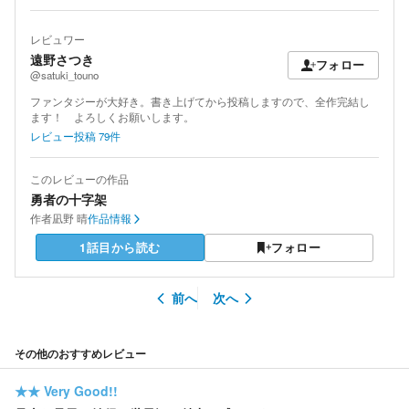
レビュワー
遠野さつき
フォロー
@satuki_touno
ファンタジーが大好き。書き上げてから投稿しますので、全作完結し
ます！ よろしくお願いします。
レビュー投稿
79
件
このレビューの作品
勇者の十字架
作者
凪野 晴
作品情報
1話目から読む
フォロー
前へ
次へ
その他のおすすめレビュー
★★
Very Good!!