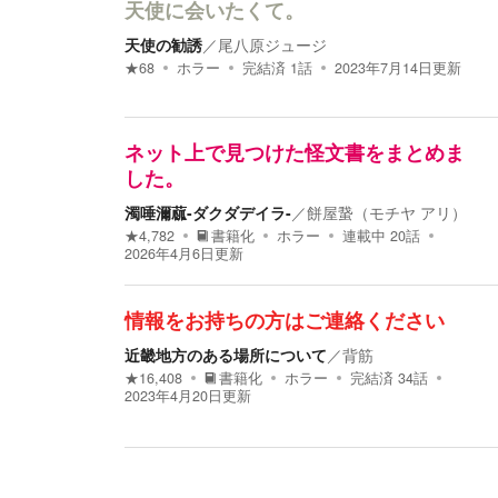
天使に会いたくて。
天使の勧誘
／
尾八原ジュージ
★
68
ホラー
完結済
1
話
2023年7月14日
更新
ネット上で見つけた怪文書をまとめま
した。
濁唾濔蓏-ダクダデイラ-
／
餅屋䖸（モチヤ アリ）
★
4,782
書籍化
ホラー
連載中
20
話
2026年4月6日
更新
情報をお持ちの方はご連絡ください
近畿地方のある場所について
／
背筋
★
16,408
書籍化
ホラー
完結済
34
話
2023年4月20日
更新