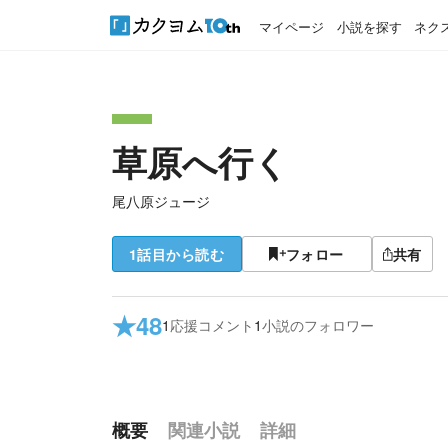
マイページ
小説を探す
ネク
草原へ行く
尾八原ジュージ
1話目から読む
フォロー
共有
★
48
1
応援コメント
1
小説のフォロワー
概要
関連小説
詳細