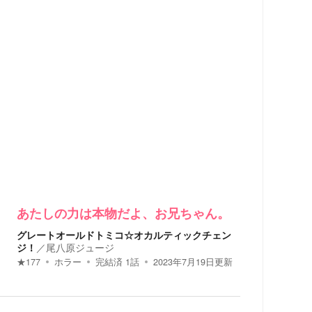
あたしの力は本物だよ、お兄ちゃん。
グレートオールドトミコ☆オカルティックチェン
ジ！
／
尾八原ジュージ
★
177
ホラー
完結済
1
話
2023年7月19日
更新