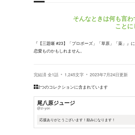
概要
そんなときは何も言わ
ことに
『【三題噺 #23】「プロポーズ」「草原」「薬」』
恋愛ものかもしれません。
完結済
全
1
話
1,245
文字
2023年7月24日
更新
2つのコレクションに含まれています
尾八原ジュージ
@zi-yon
応援ありがとうございます！励みになります！