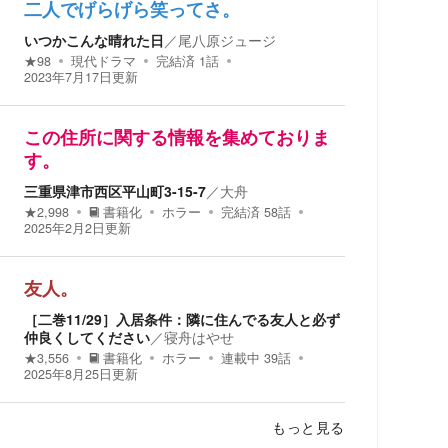
二人でげらげら笑ってさ。
いつかこんな晴れた日
／
尾八原ジュージ
★
98
現代ドラマ
完結済
1
話
2023年7月17日
更新
この住所に関する情報を集めておりま
す。
三重県津市西区平山町3-15-7
／
大舟
★
2,998
書籍化
ホラー
完結済
58
話
2025年2月2日
更新
友人。
［二巻11/29］入居条件：隣に住んでる友人と必ず
仲良くしてください
／
寝舟はやせ
★
3,556
書籍化
ホラー
連載中
39
話
2025年8月25日
更新
もっと見る