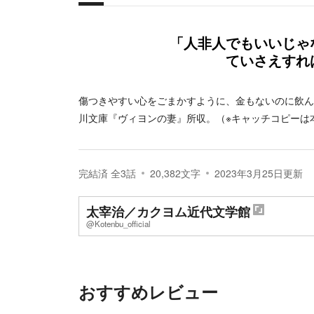
概要
「人非人でもいいじゃ
ていさえすれ
傷つきやすい心をごまかすように、金もないのに飲ん
川文庫『ヴィヨンの妻』所収。（※キャッチコピーは
完結済
全
3
話
20,382
文字
2023年3月25日
更新
太宰治
／
カクヨム近代文学館
@Kotenbu_official
おすすめレビュー