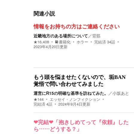
関連小説
情報をお持ちの方はご連絡ください
近畿地方のある場所について
／
背筋
★
16,408
書籍化
ホラー
完結済
34
話
2023年4月20日
更新
もう頭を悩ませたくないので、垢BAN
覚悟で問い合わせてみました
運営にR15の明確な基準を訪ねてみた。
／
小坂あと
★
144
エッセイ・ノンフィクション
完結済
4
話
2024年9月4日
更新
❤︎完結❤︎「抱きしめてって『依頼』した
ら……どうする？」