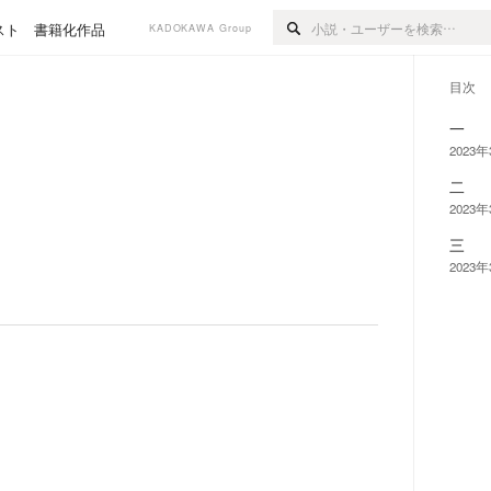
スト
書籍化作品
KADOKAWA Group
目次
一
2023
二
2023
三
2023