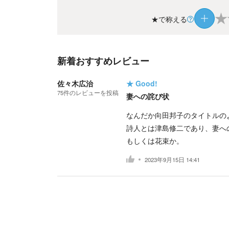
★
★で称える
新着おすすめレビュー
佐々木広治
★
Good!
75
件の
レビューを投稿
妻への詫び状
なんだか向田邦子のタイトルの
詩人とは津島修二であり、妻へ
もしくは花束か。
2023年9月15日 14:41