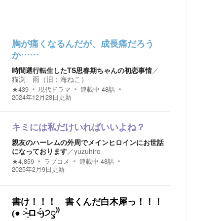
胸が痛くなるんだが、成長痛だろう
か……
時間遡行転生したTS思春期ちゃんの初恋事情
／
猫渕 雨（旧：海ねこ）
★
439
現代ドラマ
連載中
48
話
2024年12月28日
更新
キミには私だけいればいいよね？
親友のハーレムの外周でメインヒロインにお世話
になっております
／
yuzuhiro
★
4,859
ラブコメ
連載中
48
話
2025年2月9日
更新
書け！！！ 書くんだ白木犀っ！！！
(● ˃̶͈̀ロ˂̶͈́)੭ꠥ⁾⁾