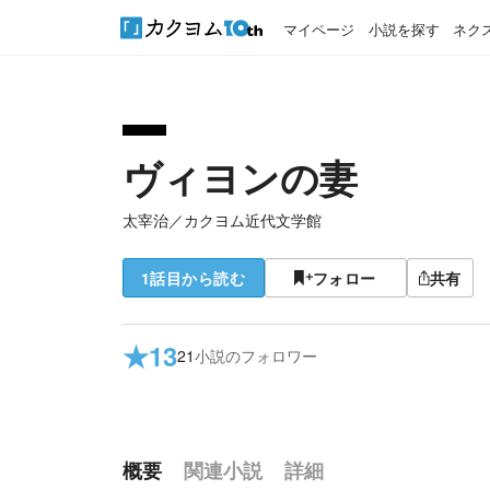
マイページ
小説を探す
ネク
ヴィヨンの妻
太宰治
／
カクヨム近代文学館
1話目から読む
フォロー
共有
★
13
21
小説のフォロワー
概要
関連小説
詳細