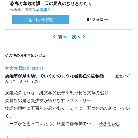
彩鬼万華鏡奇譚 天の足夜のきせきがたり
作者
響 蒼華
作品情報
1話目から読む
フォロー
前へ
次へ
その他のおすすめレビュー
★★★
Excellent!!!
紡錘車が糸を紡いでいくかのような極彩色の恋物語
五色いず
み《ごしき・いずみ》
泉鏡花のような、純文学的伝奇を思わせる文章の綴り。
美麗な男鬼と美少女が織りなすラブストリー。
物語の根幹に五百年の恋があり、そこに、五つの糸が絡まってい
く。
ループかと思っていたら、終盤で群像劇で…
続きを読む