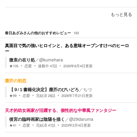
もっと見る
春日あざみ
さんの他のおすすめレビュー
183
真面目で気の強いヒロインと、ある意味オープンすけべのヒーロ
ー
微衷の在り処
／
@kumehara
★
105
恋愛
連載中
47
話
2026年8月4日
更新
塵芥の初恋
【９/１書籍化決定】塵芥のびいどろ
／
ちづ
★
99
恋愛
完結済
28
話
2026年7月21日
更新
天才的幼女画家が活躍する、個性的な中華風ファンタジー
後宮の臨時画家は陰陽を描く
／
@29daruma
★
41
恋愛
完結済
47
話
2023年2月4日
更新