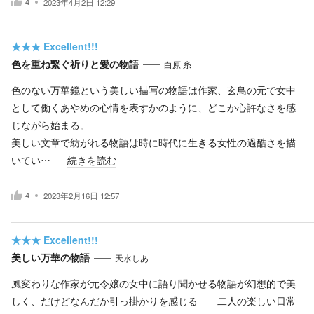
4
2023年4月2日 12:29
★★★
Excellent!!!
色を重ね繋ぐ祈りと愛の物語
白原 糸
色のない万華鏡という美しい描写の物語は作家、玄鳥の元で女中
として働くあやめの心情を表すかのように、どこか心許なさを感
じながら始まる。
美しい文章で紡がれる物語は時に時代に生きる女性の過酷さを描
いてい…
続きを読む
4
2023年2月16日 12:57
★★★
Excellent!!!
美しい万華の物語
天水しあ
風変わりな作家が元令嬢の女中に語り聞かせる物語が幻想的で美
しく、だけどなんだか引っ掛かりを感じる――二人の楽しい日常