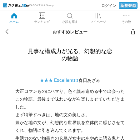
新規登録
ログイン
KADOKAWA Group
ホーム
ランキング
小説を探す
マイページ
その他
おすすめレビュー
見事な構成力が光る、幻想的な恋
の物語
★★★
Excellent!!!
春日あざみ
大正ロマンものにハマり、色々読み進める中で出会った
この物語。最後まで味わいながら楽しませていただきま
した。
まず特筆すべきは、地の文の美しさ。
豊かな地の文が、幻想的な世界観を立体的に感じさせて
くれ、物語に引き込んでくれます。
生活力のない物書きの玄鳥が女中のあやめに語る鬼と人