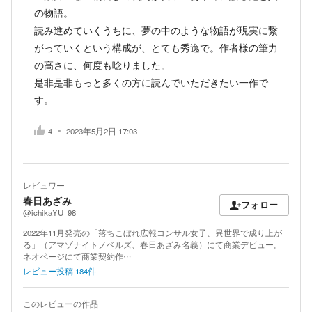
の物語。
読み進めていくうちに、夢の中のような物語が現実に繋
がっていくという構成が、とても秀逸で。作者様の筆力
の高さに、何度も唸りました。
是非是非もっと多くの方に読んでいただきたい一作で
す。
4
2023年5月2日 17:03
レビュワー
春日あざみ
フォロー
@ichikaYU_98
2022年11月発売の「落ちこぼれ広報コンサル女子、異世界で成り上が
る」（アマゾナイトノベルズ、春日あざみ名義）にて商業デビュー。
ネオページにて商業契約作…
レビュー投稿
184
件
このレビューの作品