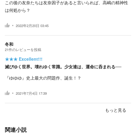
この後の友奈たちは友奈因子があると言いられば、高嶋の精神性
は何処から？
2022年2月20日 03:45
冬和
21
件の
レビューを投稿
★★★
Excellent!!!
滅びゆく世界。壊れゆく常識。少女達は、運命に呑まれる──
『ゆゆゆ』史上最大の問題作、誕生！？
2021年7月4日 17:39
もっと見る
関連小説