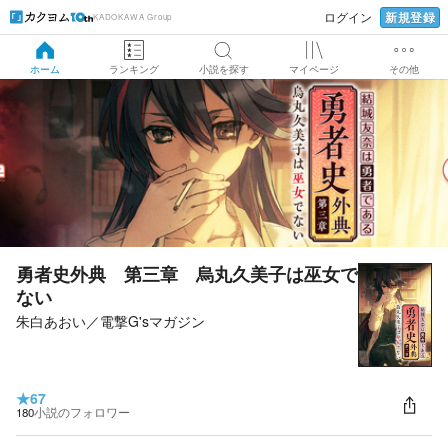
新規登録
ログイン
KADOKAWA Group
ホーム
ランキング
小説を探す
マイページ
その他
勇者史外典 第三章 烏丸久美子は巫女で
ない
朱白あおい
／
電撃G'sマガジン
★
67
180
小説のフォロワー