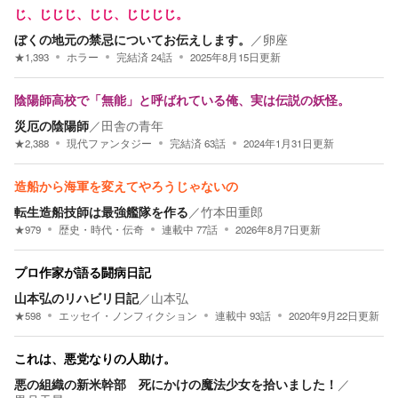
じ、じじじ、じじ、じじじじ。
ぼくの地元の禁忌についてお伝えします。
／
卵座
★
1,393
ホラー
完結済
24
話
2025年8月15日
更新
陰陽師高校で「無能」と呼ばれている俺、実は伝説の妖怪。
災厄の陰陽師
／
田舎の青年
★
2,388
現代ファンタジー
完結済
63
話
2024年1月31日
更新
造船から海軍を変えてやろうじゃないの
転生造船技師は最強艦隊を作る
／
竹本田重郎
★
979
歴史・時代・伝奇
連載中
77
話
2026年8月7日
更新
プロ作家が語る闘病日記
山本弘のリハビリ日記
／
山本弘
★
598
エッセイ・ノンフィクション
連載中
93
話
2020年9月22日
更新
これは、悪党なりの人助け。
悪の組織の新米幹部 死にかけの魔法少女を拾いました！
／