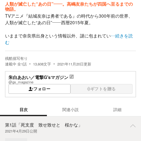
人類が滅亡した“あの日”――。高嶋友奈たちが四国へ至るまでの
物語。
TVアニメ『結城友奈は勇者である』の時代から300年前の世界、
人類が滅亡した“あの日”――西暦2015年夏。
いままで奈良県出身という情報以外、謎に包まれてい
…続きを読
む
残酷描写有り
連載中
全
1
話
13,608
文字
2021年11月20日
更新
朱白あおい
／
電撃G'sマガジン
@gs_magazine
フォロー
ギフトを贈る
目次
関連小説
詳細
目次
第1話「死支度 致せ致せと 桜かな」
2021年4月29日
公開