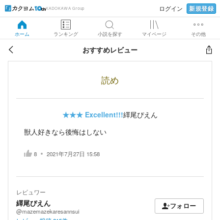
新規登録
ログイン
KADOKAWA Group
ホーム
ランキング
小説を探す
マイページ
その他
おすすめレビュー
読め
★★★
Excellent!!!
繹尾ぴえん
獣人好きなら後悔はしない
8
2021年7月27日 15:58
レビュワー
繹尾ぴえん
フォロー
@mazemazekaresannsui