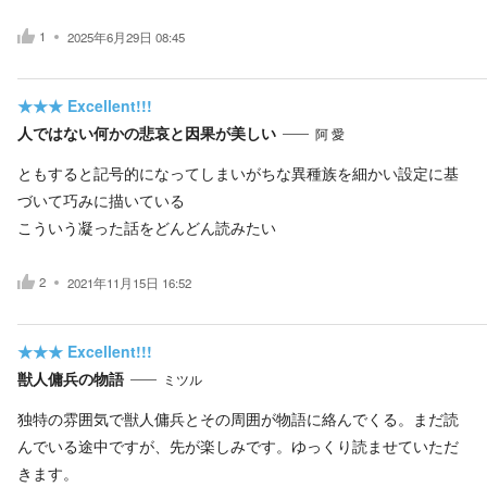
1
2025年6月29日 08:45
★★★
Excellent!!!
人ではない何かの悲哀と因果が美しい
阿 愛
ともすると記号的になってしまいがちな異種族を細かい設定に基
づいて巧みに描いている
こういう凝った話をどんどん読みたい
2
2021年11月15日 16:52
★★★
Excellent!!!
獣人傭兵の物語
ミツル
独特の雰囲気で獣人傭兵とその周囲が物語に絡んでくる。まだ読
んでいる途中ですが、先が楽しみです。ゆっくり読ませていただ
きます。