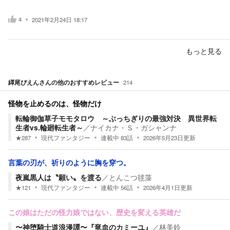
4
2021年2月24日 18:17
もっと見る
繹尾ぴえん
さんの他のおすすめレビュー
214
怪物を止めるのは、怪物だけ
転輪御伽草子モモタロウ ～ぶっちぎりの最強対決 異世界転
生者vs.輪廻転生者～
／
ナイカナ・Ｓ・ガシャンナ
★
287
現代ファンタジー
連載中
83
話
2026年5月23日
更新
言葉の刃が、祈りのように胸を穿つ。
夜嵐黒人は〝願い〟を渡る
／
とんこつ毬藻
★
121
現代ファンタジー
連載中
56
話
2026年4月1日
更新
この娘はただの怪力娘ではない、歴史を変える英雄だ
〜神堕騎士道浪漫譚〜『竜血のカミーユ』
／
林美鈴