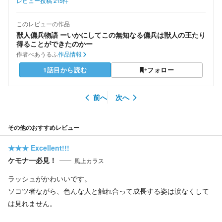
レビュー投稿
215
件
このレビューの作品
獣人傭兵物語 ーいかにしてこの無知なる傭兵は獣人の王たり
得ることができたのかー
作者
べあうるふ
作品情報
1話目から読む
フォロー
前へ
次へ
その他のおすすめレビュー
★★★
Excellent!!!
ケモナ―必見！
風上カラス
ラッシュがかわいいです。
ソコツ者ながら、色んな人と触れ合って成長する姿は涙なくして
は見れません。