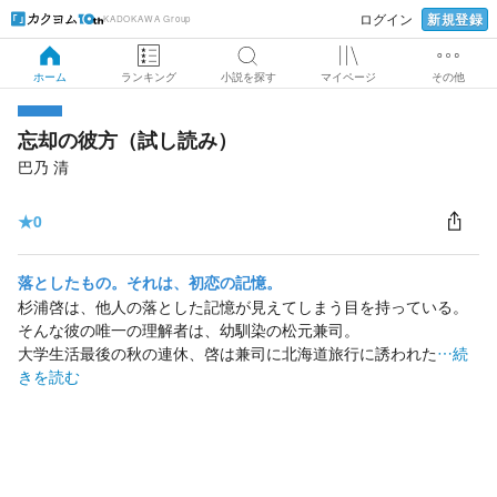
新規登録
ログイン
KADOKAWA Group
ホーム
ランキング
小説を探す
マイページ
その他
忘却の彼方（試し読み）
巴乃 清
★
0
落としたもの。それは、初恋の記憶。
杉浦啓は、他人の落とした記憶が見えてしまう目を持っている。
そんな彼の唯一の理解者は、幼馴染の松元兼司。
大学生活最後の秋の連休、啓は兼司に北海道旅行に誘われた
…続
きを読む