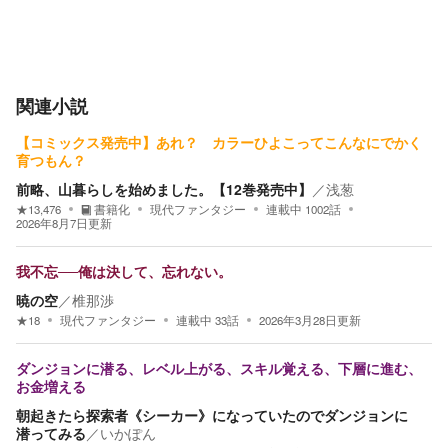
関連小説
【コミックス発売中】あれ？ カラーひよこってこんなにでかく
育つもん？
前略、山暮らしを始めました。【12巻発売中】
／
浅葱
★
13,476
書籍化
現代ファンタジー
連載中
1002
話
2026年8月7日
更新
我不忘──俺は決して、忘れない。
暁の空
／
椎那渉
★
18
現代ファンタジー
連載中
33
話
2026年3月28日
更新
ダンジョンに潜る、レベル上がる、スキル覚える、下層に進む、
お金増える
朝起きたら探索者《シーカー》になっていたのでダンジョンに
潜ってみる
／
いかぽん