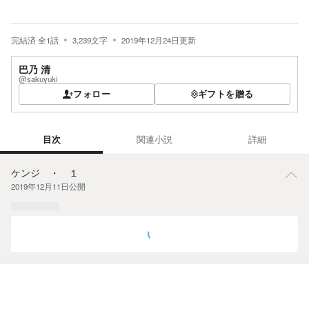
完結済
全
1
話
3,239
文字
2019年12月24日
更新
巴乃 清
@sakuyuki
フォロー
ギフトを贈る
目次
関連小説
詳細
目次
ケンジ ・ １
2019年12月11日
公開