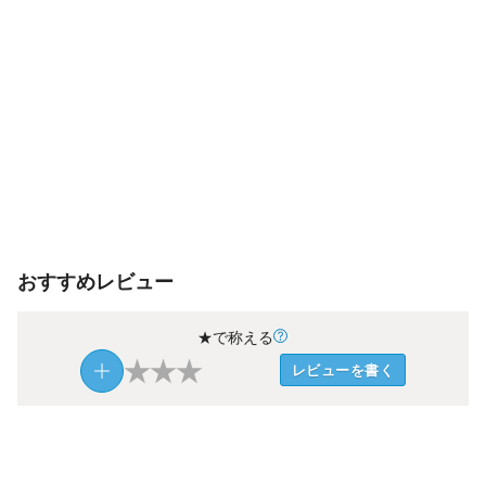
おすすめレビュー
★で称える
★
★
★
レビューを書く