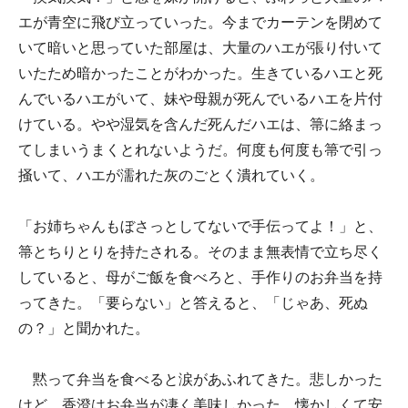
エが青空に飛び立っていった。今までカーテンを閉めて
いて暗いと思っていた部屋は、大量のハエが張り付いて
いたため暗かったことがわかった。生きているハエと死
んでいるハエがいて、妹や母親が死んでいるハエを片付
けている。やや湿気を含んだ死んだハエは、箒に絡まっ
てしまいうまくとれないようだ。何度も何度も箒で引っ
掻いて、ハエが濡れた灰のごとく潰れていく。
「お姉ちゃんもぼさっとしてないで手伝ってよ！」と、
箒とちりとりを持たされる。そのまま無表情で立ち尽く
していると、母がご飯を食べろと、手作りのお弁当を持
ってきた。「要らない」と答えると、「じゃあ、死ぬ
の？」と聞かれた。
黙って弁当を食べると涙があふれてきた。悲しかった
けど、香澄はお弁当が凄く美味しかった。懐かしくて安