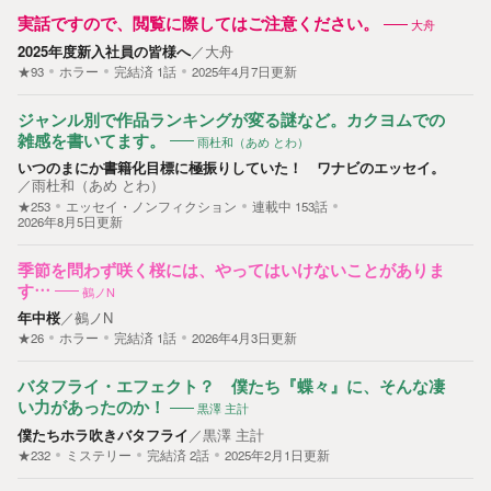
実話ですので、閲覧に際してはご注意ください。
大舟
2025年度新入社員の皆様へ
／
大舟
★93
ホラー
完結済
1
話
2025年4月7日更新
ジャンル別で作品ランキングが変る謎など。カクヨムでの
雑感を書いてます。
雨杜和（あめ とわ）
いつのまにか書籍化目標に極振りしていた！ ワナビのエッセイ。
／
雨杜和（あめ とわ）
★253
エッセイ・ノンフィクション
連載中
153
話
2026年8月5日更新
季節を問わず咲く桜には、やってはいけないことがありま
す…
鵺ノN
年中桜
／
鵺ノN
★26
ホラー
完結済
1
話
2026年4月3日更新
バタフライ・エフェクト？ 僕たち『蝶々』に、そんな凄
い力があったのか！
黒澤 主計
僕たちホラ吹きバタフライ
／
黒澤 主計
★232
ミステリー
完結済
2
話
2025年2月1日更新