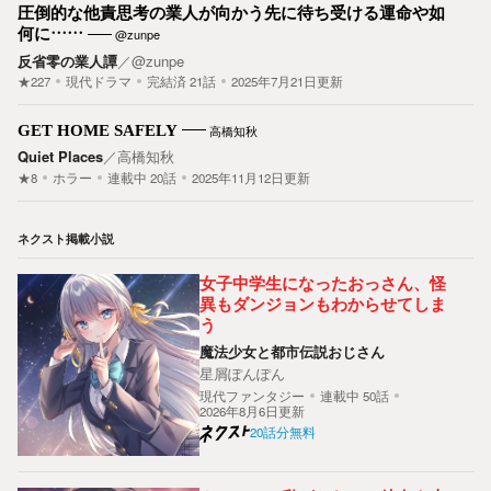
圧倒的な他責思考の業人が向かう先に待ち受ける運命や如
何に……
@zunpe
反省零の業人譚
／
@zunpe
★227
現代ドラマ
完結済
21
話
2025年7月21日更新
GET HOME SAFELY
高橋知秋
Quiet Places
／
高橋知秋
★8
ホラー
連載中
20
話
2025年11月12日更新
ネクスト掲載小説
女子中学生になったおっさん、怪
異もダンジョンもわからせてしま
う
魔法少女と都市伝説おじさん
星屑ぽんぽん
現代ファンタジー
連載中
50
話
2026年8月6日更新
20話分無料