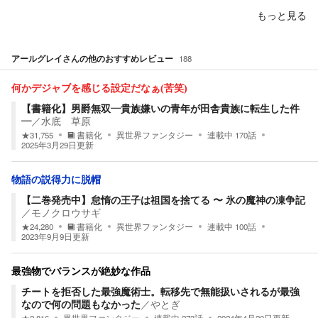
もっと見る
アールグレイ
さんの他のおすすめレビュー
188
何かデジャブを感じる設定だなぁ(苦笑)
【書籍化】男爵無双―貴族嫌いの青年が田舎貴族に転生した件
―
／
水底 草原
★
31,755
書籍化
異世界ファンタジー
連載中
170
話
2025年3月29日
更新
物語の説得力に脱帽
【二巻発売中】怠惰の王子は祖国を捨てる 〜 氷の魔神の凍争記
／
モノクロウサギ
★
24,280
書籍化
異世界ファンタジー
連載中
100
話
2023年9月9日
更新
最強物でバランスが絶妙な作品
チートを拒否した最強魔術士。転移先で無能扱いされるが最強
なので何の問題もなかった
／
やとぎ
★
2,816
異世界ファンタジー
連載中
273
話
2024年4月20日
更新