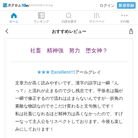
新規登録
ログイン
KADOKAWA Group
ホーム
ランキング
小説を探す
マイページ
その他
おすすめレビュー
社畜 精神強 努力 堕女神？
★★★
Excellent!!!
アールグレイ
文章力が高く読みやすいです。漢字の誤字は一瞬『ん
っ？』と流れが止まるので少し残念です。平仮名は脳が
一瞬で修正するので流れは止まらないんですが…折角の
素敵な物語なのでそこだけ変わると文句無しです！
私は社畜になれるほど精神力は高くなかったので、すげ
ーなって主人公をリスペクトしております。今後も楽し
みにしております！