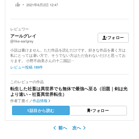
2021年6月2日 12:47
レビュワー
アールグレイ
フォロー
@like-earlgrey
小説は書けません。ただ作品を読むだけです。好きな作品を書く方は
私にとっては凄い方で、そうでない方はただ合わないだけと思ってお
ります。 小野不由美さんの十二国記…
レビュー投稿
189
件
このレビューの作品
転生した社畜は異世界でも無休で最強へ至る（旧題｜剣は光
より速い－社畜異世界転生）
作者
丁鹿イノ
作品情報
1話目から読む
フォロー
前へ
次へ